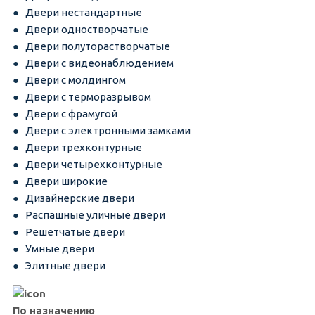
Двери нестандартные
Двери одностворчатые
Двери полуторастворчатые
Двери с видеонаблюдением
Двери с молдингом
Двери с терморазрывом
Двери с фрамугой
Двери с электронными замками
Двери трехконтурные
Двери четырехконтурные
Двери широкие
Дизайнерские двери
Распашные уличные двери
Решетчатые двери
Умные двери
Элитные двери
По назначению