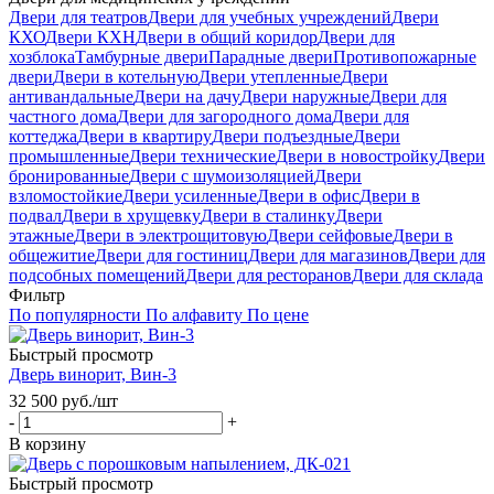
Двери для театров
Двери для учебных учреждений
Двери
КХО
Двери КХН
Двери в общий коридор
Двери для
хозблока
Тамбурные двери
Парадные двери
Противопожарные
двери
Двери в котельную
Двери утепленные
Двери
антивандальные
Двери на дачу
Двери наружные
Двери для
частного дома
Двери для загородного дома
Двери для
коттеджа
Двери в квартиру
Двери подъездные
Двери
промышленные
Двери технические
Двери в новостройку
Двери
бронированные
Двери с шумоизоляцией
Двери
взломостойкие
Двери усиленные
Двери в офис
Двери в
подвал
Двери в хрущевку
Двери в сталинку
Двери
этажные
Двери в электрощитовую
Двери сейфовые
Двери в
общежитие
Двери для гостиниц
Двери для магазинов
Двери для
подсобных помещений
Двери для ресторанов
Двери для склада
Фильтр
По популярности
По алфавиту
По цене
Быстрый просмотр
Дверь винорит, Вин-3
32 500
руб.
/шт
-
+
В корзину
Быстрый просмотр