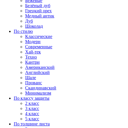
Бежевые
Белёный дуб
Грецкий орех
Медный антик
Дуб
Шоколад
По стилю
Классические
Модерн
Современные
Хай-тек
Техно
Кантри
Американский
Английский
Шале
Прованс
Скандинавский
Минимализм
По классу защиты
2 класс
3 класс
4 класс
5 класс
По толщине листа