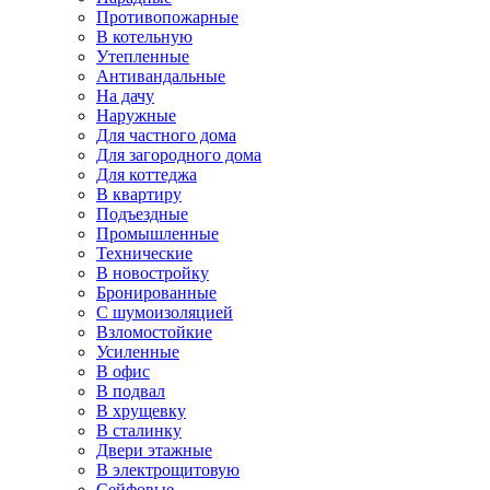
Противопожарные
В котельную
Утепленные
Антивандальные
На дачу
Наружные
Для частного дома
Для загородного дома
Для коттеджа
В квартиру
Подъездные
Промышленные
Технические
В новостройку
Бронированные
С шумоизоляцией
Взломостойкие
Усиленные
В офис
В подвал
В хрущевку
В сталинку
Двери этажные
В электрощитовую
Сейфовые