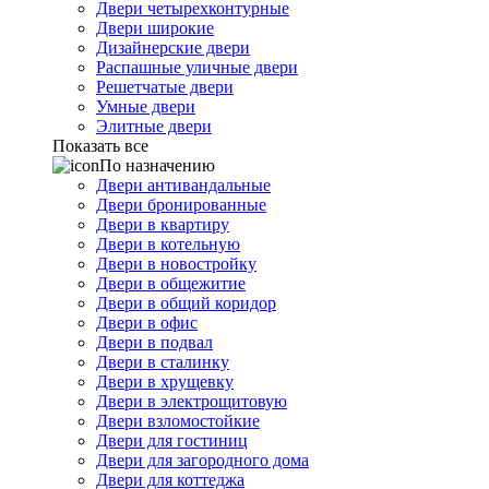
Двери четырехконтурные
Двери широкие
Дизайнерские двери
Распашные уличные двери
Решетчатые двери
Умные двери
Элитные двери
Показать все
По назначению
Двери антивандальные
Двери бронированные
Двери в квартиру
Двери в котельную
Двери в новостройку
Двери в общежитие
Двери в общий коридор
Двери в офис
Двери в подвал
Двери в сталинку
Двери в хрущевку
Двери в электрощитовую
Двери взломостойкие
Двери для гостиниц
Двери для загородного дома
Двери для коттеджа