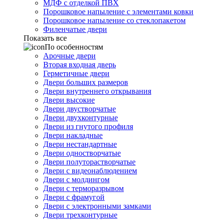
МДФ с отделкой ПВХ
Порошковое напыление с элементами ковки
Порошковое напыление со стеклопакетом
Филенчатые двери
Показать все
По особенностям
Арочные двери
Вторая входная дверь
Герметичные двери
Двери больших размеров
Двери внутреннего открывания
Двери высокие
Двери двустворчатые
Двери двухконтурные
Двери из гнутого профиля
Двери накладные
Двери нестандартные
Двери одностворчатые
Двери полуторастворчатые
Двери с видеонаблюдением
Двери с молдингом
Двери с терморазрывом
Двери с фрамугой
Двери с электронными замками
Двери трехконтурные