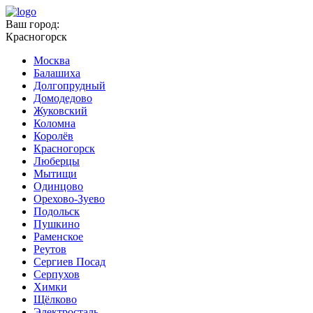
Ваш город:
Красногорск
Москва
Балашиха
Долгопрудный
Домодедово
Жуковский
Коломна
Королёв
Красногорск
Люберцы
Мытищи
Одинцово
Орехово-Зуево
Подольск
Пушкино
Раменское
Реутов
Сергиев Посад
Серпухов
Химки
Щёлково
Электросталь