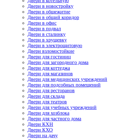
Двери в котельную
Двери в новостройку
Двери в общежитие
Двери в общий коридор
Двери в офис
Двери в подвал
Двери в сталинку
Двери в хрущевку
Двери в электрощитовую
Двери взломостойкие
Двери для гостиниц
Двери для загородного дома
Двери для коттеджа
Двери для магазинов
Двери для медицинских учреждений
Двери для подсобных помещений
Двери для ресторанов
Двери для склада
Двери для театров
Двери для учебных учреждений
Двери для хозблока
Двери для частного дома
Двери КХН
Двери КХО
Двери на дачу