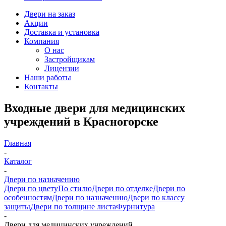
Двери на заказ
Акции
Доставка и установка
Компания
О нас
Застройщикам
Лицензии
Наши работы
Контакты
Входные двери для медицинских
учреждений в Красногорске
Главная
-
Каталог
-
Двери по назначению
Двери по цвету
По стилю
Двери по отделке
Двери по
особенностям
Двери по назначению
Двери по классу
защиты
Двери по толщине листа
Фурнитура
-
Двери для медицинских учреждений