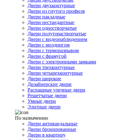
Двери двухконтурные
Двери из гнутого профиля
Двери накладные
Двери нестандартные
Двери одностворчатые
Двери полуторастворчатые
Двери с видеонаблюдением
Двери с молдингом
Двери с терморазрывом
Двери с фрамугой
Двери с электронными замками
Двери трехконтурные
Двери четырехконтурные
Двери широкие
Дизайнерские двери
Распашные уличные двери
Решетчатые двери
Умные двери
Элитные двери
По назначению
Двери антивандальные
Двери бронированные
Двери в квартиру