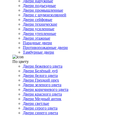
Двери наружные
Двери подъездные
Двери промышленные
Двери с шумоизоляцией
Двери сейфовые
Двери технические
Двери усиленные
Двери утепленные
Двери этажные
Парадные двери
Противопожарные двери
Тамбурные двери
По цвету
Двери бежевого цвета
Двери Белёный дуб
Двери белого цвета
Двери Грецкий орех
Двери зеленого цвета
Двери коричневого цвета
Двери красного цвета
Двери Медный антик
Двери светлые
Двери серого цвета
Двери синего цвета