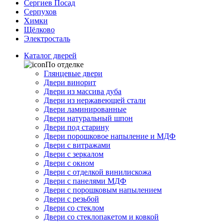
Сергиев Посад
Серпухов
Химки
Щёлково
Электросталь
Каталог дверей
По отделке
Глянцевые двери
Двери винорит
Двери из массива дуба
Двери из нержавеющей стали
Двери ламинированные
Двери натуральный шпон
Двери под старину
Двери порошковое напыление и МДФ
Двери с витражами
Двери с зеркалом
Двери с окном
Двери с отделкой винилискожа
Двери с панелями МДФ
Двери с порошковым напылением
Двери с резьбой
Двери со стеклом
Двери со стеклопакетом и ковкой