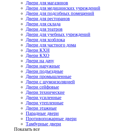
Двери для магазинов
Двери для медицинских учреждений
Двери для подсобных помещений
Двери для ресторанов
Двери для склада
Двери для театров
Двери для учебных учреждений
Двери для хозблока
Двери для частного дома
Двери КХН
Двери КХО
Двери на дачу
Двери наружные
Двери подъездные
Двери промышленные
Двери с шумоизоляцией
Двери сейфовые
Двери технические
Двери усиленные
Двери утепленные
Двери этажные
Парадные двери
Противопожарные двери
Тамбурные двери
Показать все