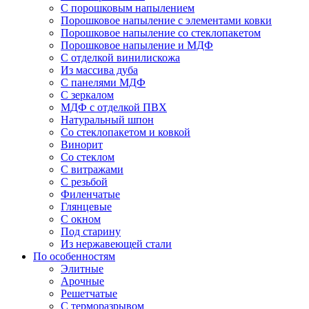
С порошковым напылением
Порошковое напыление с элементами ковки
Порошковое напыление со стеклопакетом
Порошковое напыление и МДФ
С отделкой винилискожа
Из массива дуба
С панелями МДФ
С зеркалом
МДФ с отделкой ПВХ
Натуральный шпон
Со стеклопакетом и ковкой
Винорит
Со стеклом
С витражами
С резьбой
Филенчатые
Глянцевые
С окном
Под старину
Из нержавеющей стали
По особенностям
Элитные
Арочные
Решетчатые
С терморазрывом