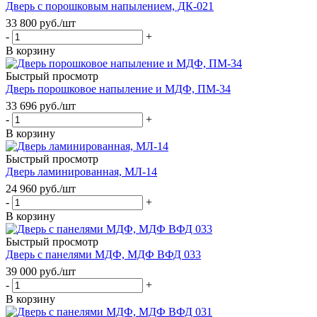
Дверь с порошковым напылением, ДК-021
33 800
руб.
/шт
-
+
В корзину
Быстрый просмотр
Дверь порошковое напыление и МДФ, ПМ-34
33 696
руб.
/шт
-
+
В корзину
Быстрый просмотр
Дверь ламинированная, МЛ-14
24 960
руб.
/шт
-
+
В корзину
Быстрый просмотр
Дверь с панелями МДФ, МДФ ВФД 033
39 000
руб.
/шт
-
+
В корзину