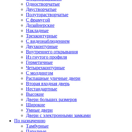
Одностворчатые
Двустворчатые
Полуторастворчатые
С фрамугой
Дизайнерские
Накладные
Трехконтурные
С видеонаблюдением
Двухконтурные
Внутреннего открывания
Из гнутого профиля
Герметичные
Четырехконтурные
С молдингом
Распашные уличные двери
Вторая входная дверь
Нестандартные
Высокие
Двери больших размеров
Широкие
Умные двери
Двери с электронными замками
По назначению
Тамбурные
Парадные