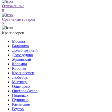
Отложенные
0
Сравнение товаров
2
Красногорск
Москва
Балашиха
Долгопрудный
Домодедово
Жуковский
Коломна
Королёв
Красногорск
Люберцы
Мытищи
Одинцово
Орехово-Зуево
Подольск
Пушкино
Раменское
Реутов