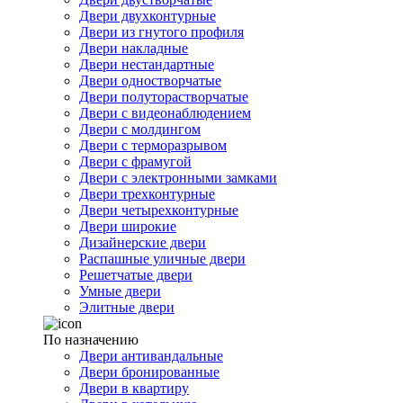
Двери двухконтурные
Двери из гнутого профиля
Двери накладные
Двери нестандартные
Двери одностворчатые
Двери полуторастворчатые
Двери с видеонаблюдением
Двери с молдингом
Двери с терморазрывом
Двери с фрамугой
Двери с электронными замками
Двери трехконтурные
Двери четырехконтурные
Двери широкие
Дизайнерские двери
Распашные уличные двери
Решетчатые двери
Умные двери
Элитные двери
По назначению
Двери антивандальные
Двери бронированные
Двери в квартиру