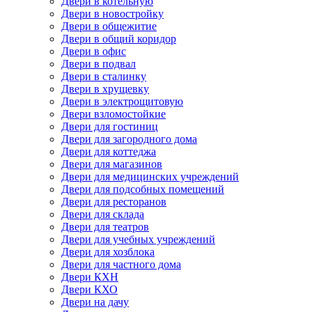
Двери в котельную
Двери в новостройку
Двери в общежитие
Двери в общий коридор
Двери в офис
Двери в подвал
Двери в сталинку
Двери в хрущевку
Двери в электрощитовую
Двери взломостойкие
Двери для гостиниц
Двери для загородного дома
Двери для коттеджа
Двери для магазинов
Двери для медицинских учреждений
Двери для подсобных помещений
Двери для ресторанов
Двери для склада
Двери для театров
Двери для учебных учреждений
Двери для хозблока
Двери для частного дома
Двери КХН
Двери КХО
Двери на дачу