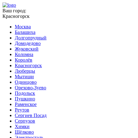
Ваш город:
Красногорск
Москва
Балашиха
Долгопрудный
Домодедово
Жуковский
Коломна
Королёв
Красногорск
Люберцы
Мытищи
Одинцово
Орехово-Зуево
Подольск
Пушкино
Раменское
Реутов
Сергиев Посад
Серпухов
Химки
Щёлково
Электросталь