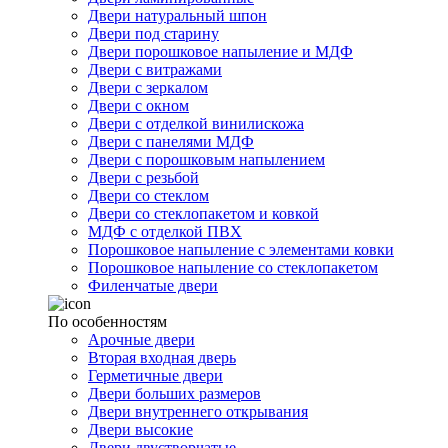
Двери натуральный шпон
Двери под старину
Двери порошковое напыление и МДФ
Двери с витражами
Двери с зеркалом
Двери с окном
Двери с отделкой винилискожа
Двери с панелями МДФ
Двери с порошковым напылением
Двери с резьбой
Двери со стеклом
Двери со стеклопакетом и ковкой
МДФ с отделкой ПВХ
Порошковое напыление с элементами ковки
Порошковое напыление со стеклопакетом
Филенчатые двери
По особенностям
Арочные двери
Вторая входная дверь
Герметичные двери
Двери больших размеров
Двери внутреннего открывания
Двери высокие
Двери двустворчатые