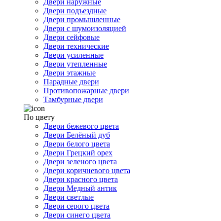
Двери наружные
Двери подъездные
Двери промышленные
Двери с шумоизоляцией
Двери сейфовые
Двери технические
Двери усиленные
Двери утепленные
Двери этажные
Парадные двери
Противопожарные двери
Тамбурные двери
По цвету
Двери бежевого цвета
Двери Белёный дуб
Двери белого цвета
Двери Грецкий орех
Двери зеленого цвета
Двери коричневого цвета
Двери красного цвета
Двери Медный антик
Двери светлые
Двери серого цвета
Двери синего цвета