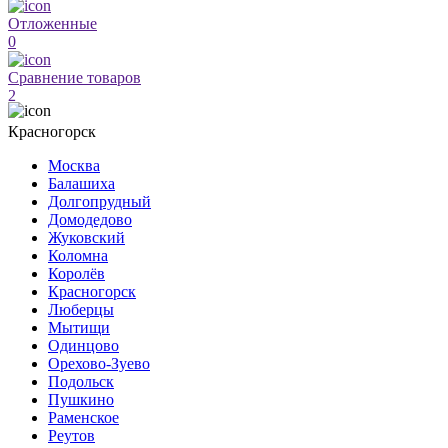
Отложенные
0
Сравнение товаров
2
Красногорск
Москва
Балашиха
Долгопрудный
Домодедово
Жуковский
Коломна
Королёв
Красногорск
Люберцы
Мытищи
Одинцово
Орехово-Зуево
Подольск
Пушкино
Раменское
Реутов