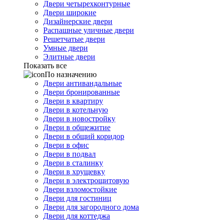
Двери четырехконтурные
Двери широкие
Дизайнерские двери
Распашные уличные двери
Решетчатые двери
Умные двери
Элитные двери
Показать все
По назначению
Двери антивандальные
Двери бронированные
Двери в квартиру
Двери в котельную
Двери в новостройку
Двери в общежитие
Двери в общий коридор
Двери в офис
Двери в подвал
Двери в сталинку
Двери в хрущевку
Двери в электрощитовую
Двери взломостойкие
Двери для гостиниц
Двери для загородного дома
Двери для коттеджа