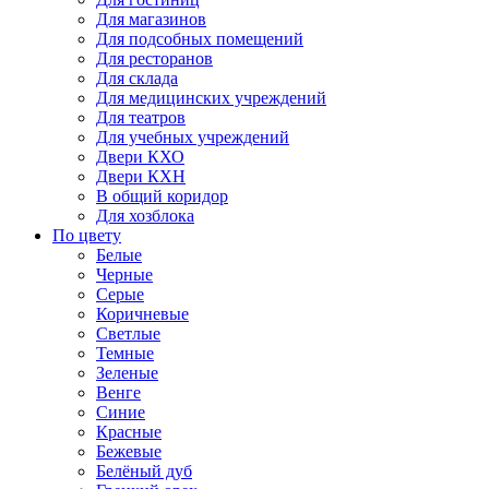
Для магазинов
Для подсобных помещений
Для ресторанов
Для склада
Для медицинских учреждений
Для театров
Для учебных учреждений
Двери КХО
Двери КХН
В общий коридор
Для хозблока
По цвету
Белые
Черные
Серые
Коричневые
Светлые
Темные
Зеленые
Венге
Синие
Красные
Бежевые
Белёный дуб