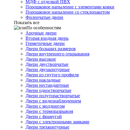
МДФ с отделкой ПВХ
Порошковое напыление с элементами ковки
Порошковое напыление со стеклопакетом
Филенчатые двери
Показать все
По особенностям
Арочные двери
Вторая входная дверь
Герметичные двери
Двери больших размеров
Двери внутреннего открывания
Двери высокие
Двери двустворчатые
Двери двухконтурные
Двери из гнутого профиля
Двери накладные
Двери нестандартные
Двери одностворчатые
Двери полуторастворчатые
Двери с видеонаблюдением
Двери с молдингом
Двери с терморазрывом
Двери с фрамугой
Двери с электронными замками
Двери трехконтурные