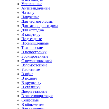
Утепленные
Антивандальные
На дачу
Наружные
Для частного дома
Для загородного дома
Для коттеджа
В квартиру
Подъездные
Промышленные
Технические
В новостройку
Бронированные
С шумоизоляцией
Взломостойкие
Усиленные
В офис
В подвал
В хрущевку
В сталинку
Двери этажные
В электрощитовую
Сейфовые
В общежитие
Для гостиниц