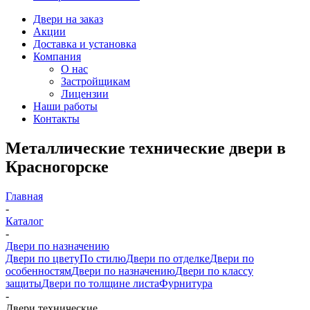
Двери на заказ
Акции
Доставка и установка
Компания
О нас
Застройщикам
Лицензии
Наши работы
Контакты
Металлические технические двери в
Красногорске
Главная
-
Каталог
-
Двери по назначению
Двери по цвету
По стилю
Двери по отделке
Двери по
особенностям
Двери по назначению
Двери по классу
защиты
Двери по толщине листа
Фурнитура
-
Двери технические