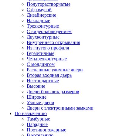
Полуторастворчатые
С фрамугой
Дизайнерские
Накладные
Трехконтурные
С видеонаблюдением
Двухконтурные
Внутреннего открывания
Из гнутого профиля
Герметичные
Четырехконтурные
С молдингом
Распашные уличные двери
Вторая входная дверь
Нестандартные
Высокие
Двери больших размеров
Широкие
Умные двери
Двери с электронными замками
По назначению
Тамбурные
Парадные
Противопожарные
В котельную