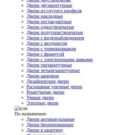
Двери двухконтурные
Двери из гнутого профиля
Двери накладные
Двери нестандартные
Двери одностворчатые
Двери полуторастворчатые
Двери с видеонаблюдением
Двери с молдингом
Двери с терморазрывом
Двери с фрамугой
Двери с электронными замками
Двери трехконтурные
Двери четырехконтурные
Двери широкие
Дизайнерские двери
Распашные уличные двери
Решетчатые двери
Умные двери
Элитные двери
По назначению
Двери антивандальные
Двери бронированные
Двери в квартиру