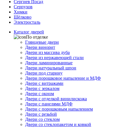
Сергиев Посад
Серпухов
Химки
Щёлково
Электросталь
Каталог дверей
По отделке
Глянцевые двери
Двери винорит
Двери из массива дуба
Двери из нержавеющей стали
Двери ламинированные
Двери натуральный шпон
Двери под старину
Двери порошковое напыление и МДФ
Двери с витражами
Двери с зеркалом
Двери с окном
Двери с отделкой винилискожа
Двери с панелями МДФ
Двери с порошковым напылением
Двери с резьбой
Двери со стеклом
Двери со стеклопакетом и ковкой