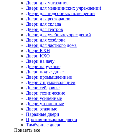
Двери для магазинов
Двери для медицинских учреждений
Двери для подсобных помещений
Двери для ресторанов
Двери для склада
Двери для театров
Двери для учебных учреждений
Двери для хозблока
Двери для частного дома
Двери КХН
Двери КХО
Двери на дачу
Двери наружные
Двери подъездные
Двери промышленные
Двери с шумоизоляцией
Двери сейфовые
Двери технические
Двери усиленные
Двери утепленные
Двери этажные
Парадные двери
Противопожарные двери
Тамбурные двери
Показать все