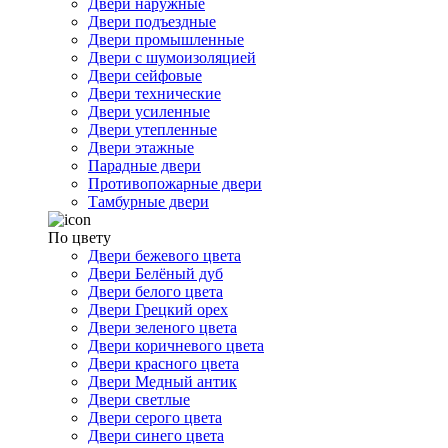
Двери наружные
Двери подъездные
Двери промышленные
Двери с шумоизоляцией
Двери сейфовые
Двери технические
Двери усиленные
Двери утепленные
Двери этажные
Парадные двери
Противопожарные двери
Тамбурные двери
По цвету
Двери бежевого цвета
Двери Белёный дуб
Двери белого цвета
Двери Грецкий орех
Двери зеленого цвета
Двери коричневого цвета
Двери красного цвета
Двери Медный антик
Двери светлые
Двери серого цвета
Двери синего цвета