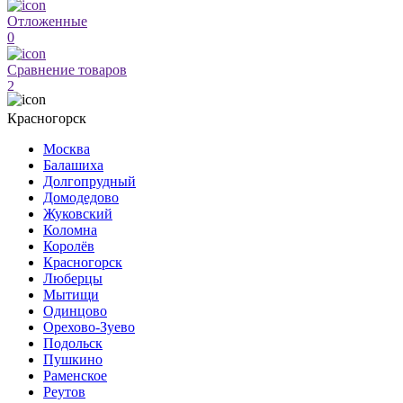
Отложенные
0
Сравнение товаров
2
Красногорск
Москва
Балашиха
Долгопрудный
Домодедово
Жуковский
Коломна
Королёв
Красногорск
Люберцы
Мытищи
Одинцово
Орехово-Зуево
Подольск
Пушкино
Раменское
Реутов