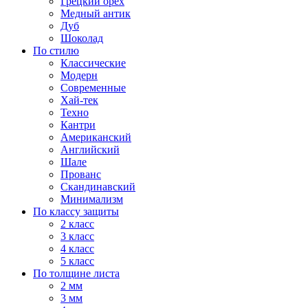
Грецкий орех
Медный антик
Дуб
Шоколад
По стилю
Классические
Модерн
Современные
Хай-тек
Техно
Кантри
Американский
Английский
Шале
Прованс
Скандинавский
Минимализм
По классу защиты
2 класс
3 класс
4 класс
5 класс
По толщине листа
2 мм
3 мм