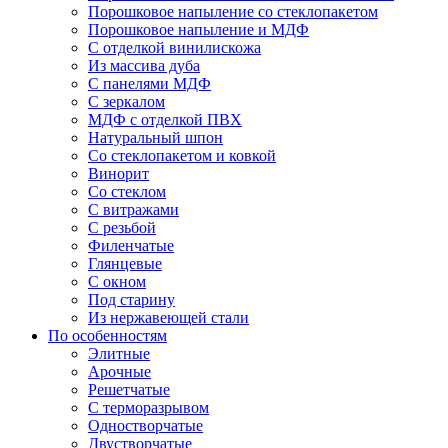
Порошковое напыление со стеклопакетом
Порошковое напыление и МДФ
С отделкой винилискожа
Из массива дуба
С панелями МДФ
С зеркалом
МДФ с отделкой ПВХ
Натуральный шпон
Со стеклопакетом и ковкой
Винорит
Со стеклом
С витражами
С резьбой
Филенчатые
Глянцевые
С окном
Под старину
Из нержавеющей стали
По особенностям
Элитные
Арочные
Решетчатые
С терморазрывом
Одностворчатые
Двустворчатые