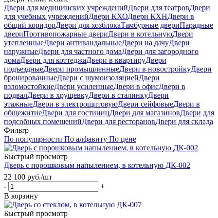
Двери для медицинских учреждений
Двери для театров
Двери
для учебных учреждений
Двери КХО
Двери КХН
Двери в
общий коридор
Двери для хозблока
Тамбурные двери
Парадные
двери
Противопожарные двери
Двери в котельную
Двери
утепленные
Двери антивандальные
Двери на дачу
Двери
наружные
Двери для частного дома
Двери для загородного
дома
Двери для коттеджа
Двери в квартиру
Двери
подъездные
Двери промышленные
Двери в новостройку
Двери
бронированные
Двери с шумоизоляцией
Двери
взломостойкие
Двери усиленные
Двери в офис
Двери в
подвал
Двери в хрущевку
Двери в сталинку
Двери
этажные
Двери в электрощитовую
Двери сейфовые
Двери в
общежитие
Двери для гостиниц
Двери для магазинов
Двери для
подсобных помещений
Двери для ресторанов
Двери для склада
Фильтр
По популярности
По алфавиту
По цене
Быстрый просмотр
Дверь с порошковым напылением, в котельную ДК-002
22 100
руб.
/шт
-
+
В корзину
Быстрый просмотр