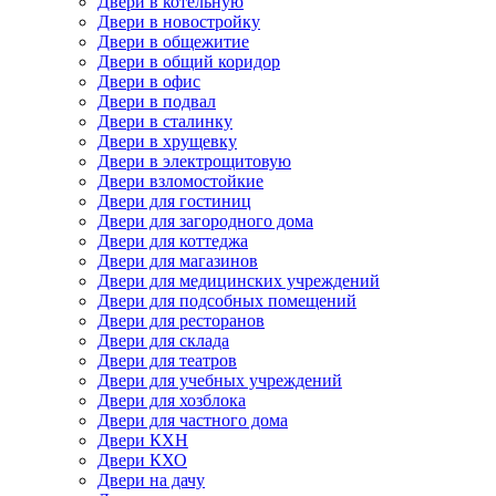
Двери в котельную
Двери в новостройку
Двери в общежитие
Двери в общий коридор
Двери в офис
Двери в подвал
Двери в сталинку
Двери в хрущевку
Двери в электрощитовую
Двери взломостойкие
Двери для гостиниц
Двери для загородного дома
Двери для коттеджа
Двери для магазинов
Двери для медицинских учреждений
Двери для подсобных помещений
Двери для ресторанов
Двери для склада
Двери для театров
Двери для учебных учреждений
Двери для хозблока
Двери для частного дома
Двери КХН
Двери КХО
Двери на дачу