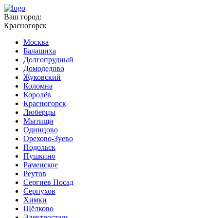
Ваш город:
Красногорск
Москва
Балашиха
Долгопрудный
Домодедово
Жуковский
Коломна
Королёв
Красногорск
Люберцы
Мытищи
Одинцово
Орехово-Зуево
Подольск
Пушкино
Раменское
Реутов
Сергиев Посад
Серпухов
Химки
Щёлково
Электросталь