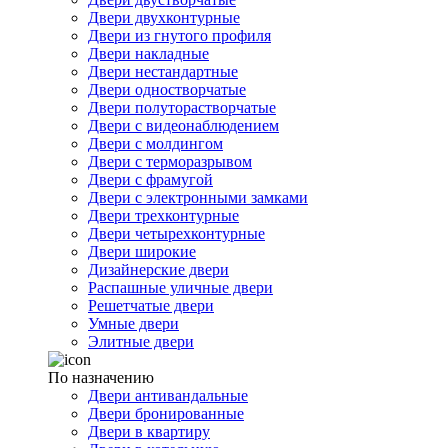
Двери двухконтурные
Двери из гнутого профиля
Двери накладные
Двери нестандартные
Двери одностворчатые
Двери полуторастворчатые
Двери с видеонаблюдением
Двери с молдингом
Двери с терморазрывом
Двери с фрамугой
Двери с электронными замками
Двери трехконтурные
Двери четырехконтурные
Двери широкие
Дизайнерские двери
Распашные уличные двери
Решетчатые двери
Умные двери
Элитные двери
По назначению
Двери антивандальные
Двери бронированные
Двери в квартиру