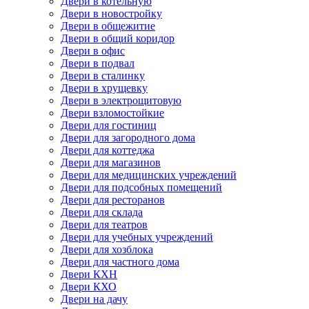
Двери в котельную
Двери в новостройку
Двери в общежитие
Двери в общий коридор
Двери в офис
Двери в подвал
Двери в сталинку
Двери в хрущевку
Двери в электрощитовую
Двери взломостойкие
Двери для гостиниц
Двери для загородного дома
Двери для коттеджа
Двери для магазинов
Двери для медицинских учреждений
Двери для подсобных помещений
Двери для ресторанов
Двери для склада
Двери для театров
Двери для учебных учреждений
Двери для хозблока
Двери для частного дома
Двери КХН
Двери КХО
Двери на дачу