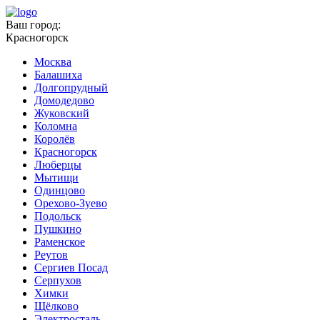
Ваш город:
Красногорск
Москва
Балашиха
Долгопрудный
Домодедово
Жуковский
Коломна
Королёв
Красногорск
Люберцы
Мытищи
Одинцово
Орехово-Зуево
Подольск
Пушкино
Раменское
Реутов
Сергиев Посад
Серпухов
Химки
Щёлково
Электросталь