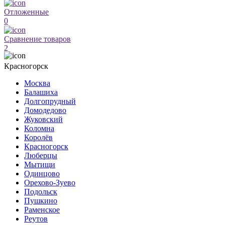
Отложенные
0
Сравнение товаров
2
Красногорск
Москва
Балашиха
Долгопрудный
Домодедово
Жуковский
Коломна
Королёв
Красногорск
Люберцы
Мытищи
Одинцово
Орехово-Зуево
Подольск
Пушкино
Раменское
Реутов