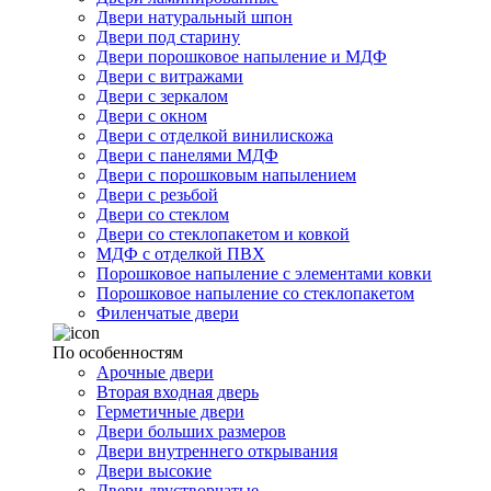
Двери натуральный шпон
Двери под старину
Двери порошковое напыление и МДФ
Двери с витражами
Двери с зеркалом
Двери с окном
Двери с отделкой винилискожа
Двери с панелями МДФ
Двери с порошковым напылением
Двери с резьбой
Двери со стеклом
Двери со стеклопакетом и ковкой
МДФ с отделкой ПВХ
Порошковое напыление с элементами ковки
Порошковое напыление со стеклопакетом
Филенчатые двери
По особенностям
Арочные двери
Вторая входная дверь
Герметичные двери
Двери больших размеров
Двери внутреннего открывания
Двери высокие
Двери двустворчатые