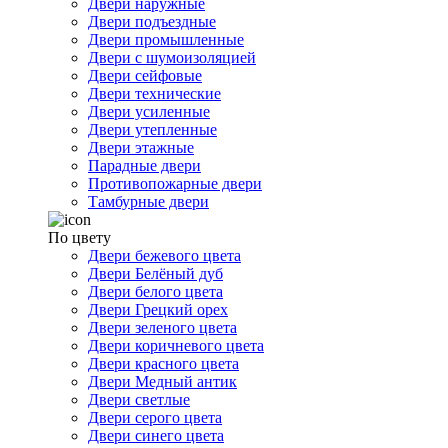
Двери наружные
Двери подъездные
Двери промышленные
Двери с шумоизоляцией
Двери сейфовые
Двери технические
Двери усиленные
Двери утепленные
Двери этажные
Парадные двери
Противопожарные двери
Тамбурные двери
По цвету
Двери бежевого цвета
Двери Белёный дуб
Двери белого цвета
Двери Грецкий орех
Двери зеленого цвета
Двери коричневого цвета
Двери красного цвета
Двери Медный антик
Двери светлые
Двери серого цвета
Двери синего цвета