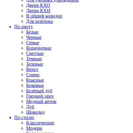
Двери КХО
Двери КХН
В общий коридор
Для хозблока
По цвету
Белые
Черные
Серые
Коричневые
Светлые
Темные
Зеленые
Венге
Синие
Красные
Бежевые
Белёный дуб
Грецкий орех
Медный антик
Дуб
Шоколад
По стилю
Классические
Модерн