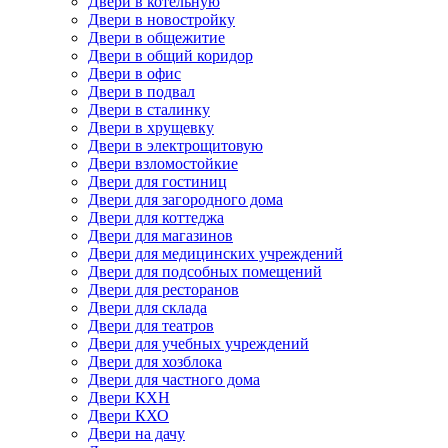
Двери в котельную
Двери в новостройку
Двери в общежитие
Двери в общий коридор
Двери в офис
Двери в подвал
Двери в сталинку
Двери в хрущевку
Двери в электрощитовую
Двери взломостойкие
Двери для гостиниц
Двери для загородного дома
Двери для коттеджа
Двери для магазинов
Двери для медицинских учреждений
Двери для подсобных помещений
Двери для ресторанов
Двери для склада
Двери для театров
Двери для учебных учреждений
Двери для хозблока
Двери для частного дома
Двери КХН
Двери КХО
Двери на дачу