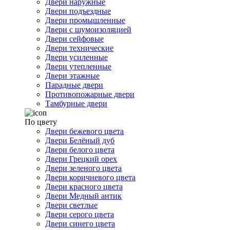
Двери наружные
Двери подъездные
Двери промышленные
Двери с шумоизоляцией
Двери сейфовые
Двери технические
Двери усиленные
Двери утепленные
Двери этажные
Парадные двери
Противопожарные двери
Тамбурные двери
По цвету
Двери бежевого цвета
Двери Белёный дуб
Двери белого цвета
Двери Грецкий орех
Двери зеленого цвета
Двери коричневого цвета
Двери красного цвета
Двери Медный антик
Двери светлые
Двери серого цвета
Двери синего цвета