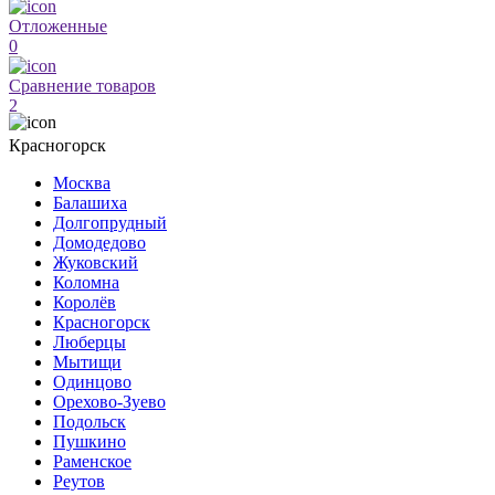
Отложенные
0
Сравнение товаров
2
Красногорск
Москва
Балашиха
Долгопрудный
Домодедово
Жуковский
Коломна
Королёв
Красногорск
Люберцы
Мытищи
Одинцово
Орехово-Зуево
Подольск
Пушкино
Раменское
Реутов