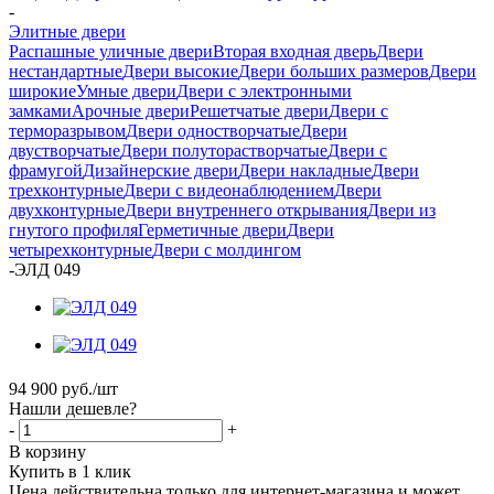
-
Элитные двери
Распашные уличные двери
Вторая входная дверь
Двери
нестандартные
Двери высокие
Двери больших размеров
Двери
широкие
Умные двери
Двери с электронными
замками
Арочные двери
Решетчатые двери
Двери с
терморазрывом
Двери одностворчатые
Двери
двустворчатые
Двери полуторастворчатые
Двери с
фрамугой
Дизайнерские двери
Двери накладные
Двери
трехконтурные
Двери с видеонаблюдением
Двери
двухконтурные
Двери внутреннего открывания
Двери из
гнутого профиля
Герметичные двери
Двери
четырехконтурные
Двери с молдингом
-
ЭЛД 049
94 900
руб.
/шт
Нашли дешевле?
-
+
В корзину
Купить в 1 клик
Цена действительна только для интернет-магазина и может