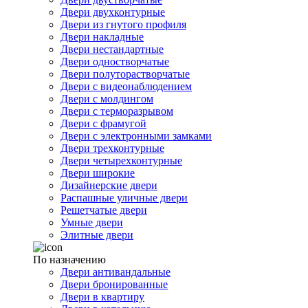
Двери двухконтурные
Двери из гнутого профиля
Двери накладные
Двери нестандартные
Двери одностворчатые
Двери полуторастворчатые
Двери с видеонаблюдением
Двери с молдингом
Двери с терморазрывом
Двери с фрамугой
Двери с электронными замками
Двери трехконтурные
Двери четырехконтурные
Двери широкие
Дизайнерские двери
Распашные уличные двери
Решетчатые двери
Умные двери
Элитные двери
По назначению
Двери антивандальные
Двери бронированные
Двери в квартиру