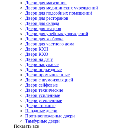
Двери для магазинов
Двери для медицинских учреждений
Двери для подсобных помещений
Двери для ресторанов
Двери для склада
Двери для театров
Двери для учебных учреждений
Двери для хозблока
Двери для частного дома
Двери КХН
Двери КХО
Двери на дачу
Двери наружные
Двери подъездные
Двери промышленные
Двери с шумоизоляцией
Двери сейфовые
Двери технические
Двери усиленные
Двери утепленные
Двери этажные
Парадные двери
Противопожарные двери
Тамбурные двери
Показать все