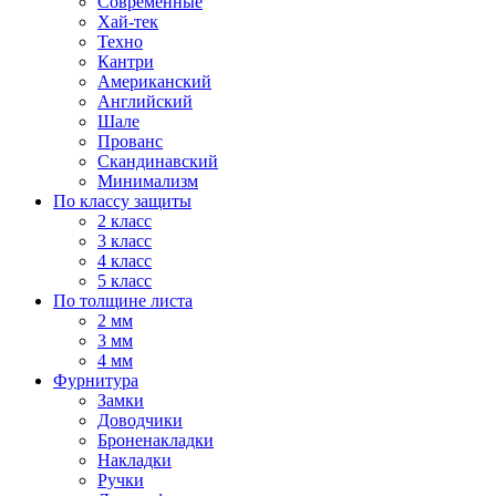
Современные
Хай-тек
Техно
Кантри
Американский
Английский
Шале
Прованс
Скандинавский
Минимализм
По классу защиты
2 класс
3 класс
4 класс
5 класс
По толщине листа
2 мм
3 мм
4 мм
Фурнитура
Замки
Доводчики
Броненакладки
Накладки
Ручки