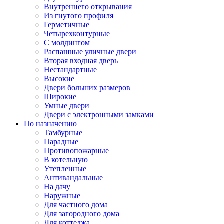
Внутреннего открывания
Из гнутого профиля
Герметичные
Четырехконтурные
С молдингом
Распашные уличные двери
Вторая входная дверь
Нестандартные
Высокие
Двери больших размеров
Широкие
Умные двери
Двери с электронными замками
По назначению
Тамбурные
Парадные
Противопожарные
В котельную
Утепленные
Антивандальные
На дачу
Наружные
Для частного дома
Для загородного дома
Для коттеджа