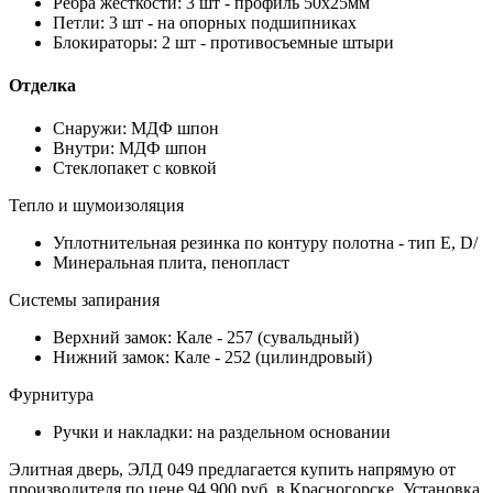
Ребра жесткости: 3 шт - профиль 50х25мм
Петли: 3 шт - на опорных подшипниках
Блокираторы: 2 шт - противосъемные штыри
Отделка
Снаружи: МДФ шпон
Внутри: МДФ шпон
Стеклопакет с ковкой
Тепло и шумоизоляция
Уплотнительная резинка по контуру полотна - тип Е, D/
Минеральная плита, пенопласт
Системы запирания
Верхний замок: Кале - 257 (сувальдный)
Нижний замок: Кале - 252 (цилиндровый)
Фурнитура
Ручки и накладки: на раздельном основании
Элитная дверь, ЭЛД 049 предлагается купить напрямую от
производителя по цене 94 900 руб. в Красногорске. Установка