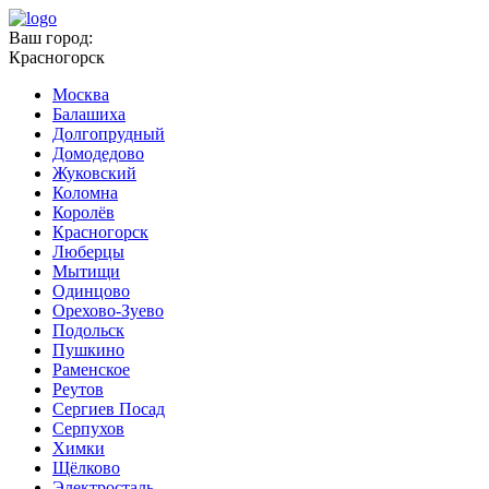
Ваш город:
Красногорск
Москва
Балашиха
Долгопрудный
Домодедово
Жуковский
Коломна
Королёв
Красногорск
Люберцы
Мытищи
Одинцово
Орехово-Зуево
Подольск
Пушкино
Раменское
Реутов
Сергиев Посад
Серпухов
Химки
Щёлково
Электросталь