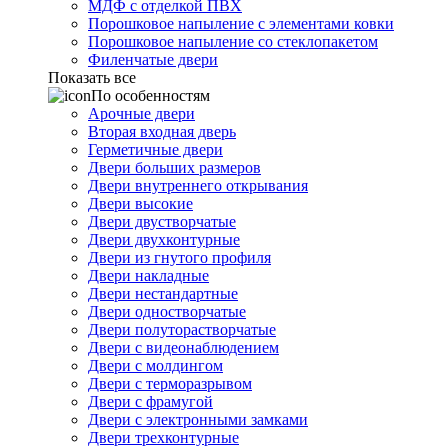
МДФ с отделкой ПВХ
Порошковое напыление с элементами ковки
Порошковое напыление со стеклопакетом
Филенчатые двери
Показать все
По особенностям
Арочные двери
Вторая входная дверь
Герметичные двери
Двери больших размеров
Двери внутреннего открывания
Двери высокие
Двери двустворчатые
Двери двухконтурные
Двери из гнутого профиля
Двери накладные
Двери нестандартные
Двери одностворчатые
Двери полуторастворчатые
Двери с видеонаблюдением
Двери с молдингом
Двери с терморазрывом
Двери с фрамугой
Двери с электронными замками
Двери трехконтурные