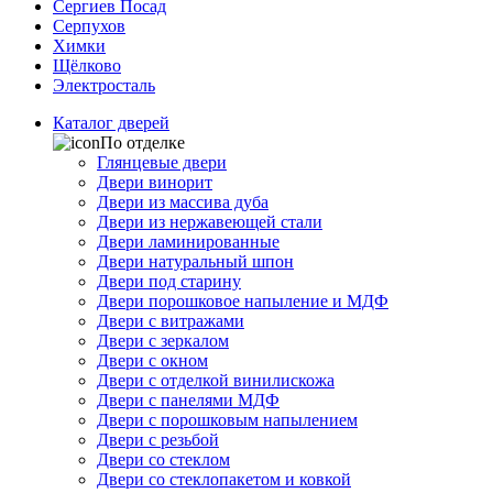
Сергиев Посад
Серпухов
Химки
Щёлково
Электросталь
Каталог дверей
По отделке
Глянцевые двери
Двери винорит
Двери из массива дуба
Двери из нержавеющей стали
Двери ламинированные
Двери натуральный шпон
Двери под старину
Двери порошковое напыление и МДФ
Двери с витражами
Двери с зеркалом
Двери с окном
Двери с отделкой винилискожа
Двери с панелями МДФ
Двери с порошковым напылением
Двери с резьбой
Двери со стеклом
Двери со стеклопакетом и ковкой