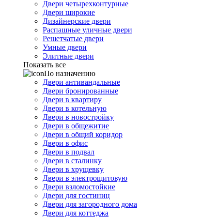
Двери четырехконтурные
Двери широкие
Дизайнерские двери
Распашные уличные двери
Решетчатые двери
Умные двери
Элитные двери
Показать все
По назначению
Двери антивандальные
Двери бронированные
Двери в квартиру
Двери в котельную
Двери в новостройку
Двери в общежитие
Двери в общий коридор
Двери в офис
Двери в подвал
Двери в сталинку
Двери в хрущевку
Двери в электрощитовую
Двери взломостойкие
Двери для гостиниц
Двери для загородного дома
Двери для коттеджа