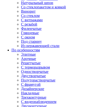
Натуральный шпон
Со стеклопакетом и ковкой
Винорит
Со стеклом
С витражами
С резьбой
Филенчатые
Глянцевые
С окном
Под старину
Из нержавеющей стали
По особенностям
Элитные
Арочные
Решетчатые
С терморазрывом
Одностворчатые
Двустворчатые
Полуторастворчатые
С фрамугой
Дизайнерские
Накладные
Трехконтурные
С видеонаблюдением
Двухконтурные