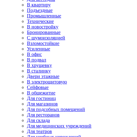
В квартиру
Подъездные
Промышленные
Технические
В новостройку
Бронированные
С шумоизоляцией
Взломостойкие
Усиленные
В офис
В подвал
В хрущевку
В сталинку
Двери этажные
В электрощитовую
Сейфовые
В общежитие
Для гостиниц
Для магазинов
Для подсобных помещений
Для ресторанов
Для склада
Для медицинских учреждений
Для театров
Для учебных учреждений