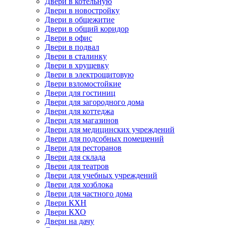
Двери в котельную
Двери в новостройку
Двери в общежитие
Двери в общий коридор
Двери в офис
Двери в подвал
Двери в сталинку
Двери в хрущевку
Двери в электрощитовую
Двери взломостойкие
Двери для гостиниц
Двери для загородного дома
Двери для коттеджа
Двери для магазинов
Двери для медицинских учреждений
Двери для подсобных помещений
Двери для ресторанов
Двери для склада
Двери для театров
Двери для учебных учреждений
Двери для хозблока
Двери для частного дома
Двери КХН
Двери КХО
Двери на дачу