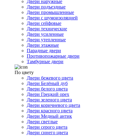
Двери наружные
Двери подъездные
Двери промышленные
Двери с шумоизоляцией
Двери сейфовые
Двери технические
Двери усиленные
Двери утепленные
Двери этажные
Парадные двери
Противопожарные двери
Тамбурные двери
По цвету
Двери бежевого цвета
Двери Белёный дуб
Двери белого цвета
Двери Грецкий орех
Двери зеленого цвета
Двери коричневого цвета
Двери красного цвета
Двери Медный антик
Двери светлые
Двери серого цвета
Двери синего цвета