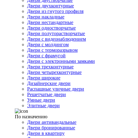
Двери двустворчатые
Двери двухконтурные
Двери из гнутого профиля
Двери накладные
Двери нестандартные
Двери одностворчатые
Двери полуторастворчатые
Двери с видеонаблюдением
Двери с молдингом
Двери с терморазрывом
Двери с фрамугой
Двери с электронными замками
Двери трехконтурные
Двери четырехконтурные
Двери широкие
Дизайнерские двери
Распашные уличные двери
Решетчатые двери
Умные двери
Элитные двери
По назначению
Двери антивандальные
Двери бронированные
Двери в квартиру