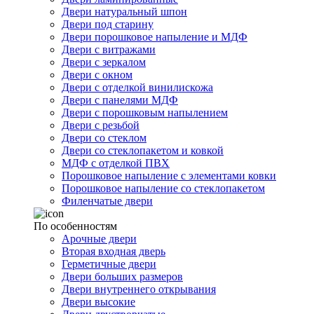
Двери натуральный шпон
Двери под старину
Двери порошковое напыление и МДФ
Двери с витражами
Двери с зеркалом
Двери с окном
Двери с отделкой винилискожа
Двери с панелями МДФ
Двери с порошковым напылением
Двери с резьбой
Двери со стеклом
Двери со стеклопакетом и ковкой
МДФ с отделкой ПВХ
Порошковое напыление с элементами ковки
Порошковое напыление со стеклопакетом
Филенчатые двери
По особенностям
Арочные двери
Вторая входная дверь
Герметичные двери
Двери больших размеров
Двери внутреннего открывания
Двери высокие