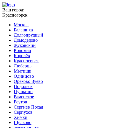
Ваш город:
Красногорск
Москва
Балашиха
Долгопрудный
Домодедово
Жуковский
Коломна
Королёв
Красногорск
Люберцы
Мытищи
Одинцово
Орехово-Зуево
Подольск
Пушкино
Раменское
Реутов
Сергиев Посад
Серпухов
Химки
Щёлково
Электросталь