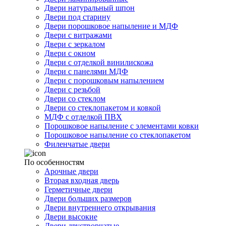
Двери натуральный шпон
Двери под старину
Двери порошковое напыление и МДФ
Двери с витражами
Двери с зеркалом
Двери с окном
Двери с отделкой винилискожа
Двери с панелями МДФ
Двери с порошковым напылением
Двери с резьбой
Двери со стеклом
Двери со стеклопакетом и ковкой
МДФ с отделкой ПВХ
Порошковое напыление с элементами ковки
Порошковое напыление со стеклопакетом
Филенчатые двери
По особенностям
Арочные двери
Вторая входная дверь
Герметичные двери
Двери больших размеров
Двери внутреннего открывания
Двери высокие
Двери двустворчатые