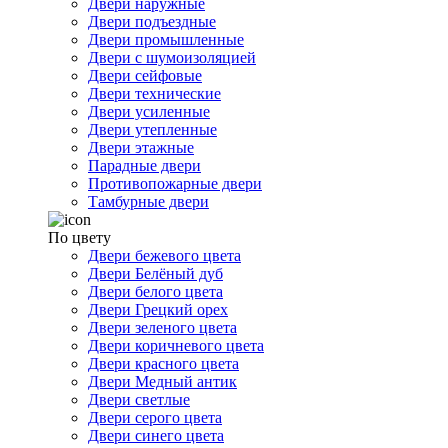
Двери наружные
Двери подъездные
Двери промышленные
Двери с шумоизоляцией
Двери сейфовые
Двери технические
Двери усиленные
Двери утепленные
Двери этажные
Парадные двери
Противопожарные двери
Тамбурные двери
По цвету
Двери бежевого цвета
Двери Белёный дуб
Двери белого цвета
Двери Грецкий орех
Двери зеленого цвета
Двери коричневого цвета
Двери красного цвета
Двери Медный антик
Двери светлые
Двери серого цвета
Двери синего цвета