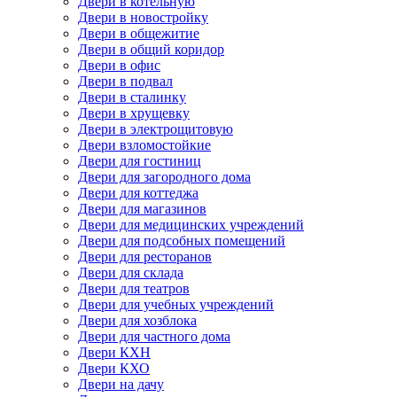
Двери в котельную
Двери в новостройку
Двери в общежитие
Двери в общий коридор
Двери в офис
Двери в подвал
Двери в сталинку
Двери в хрущевку
Двери в электрощитовую
Двери взломостойкие
Двери для гостиниц
Двери для загородного дома
Двери для коттеджа
Двери для магазинов
Двери для медицинских учреждений
Двери для подсобных помещений
Двери для ресторанов
Двери для склада
Двери для театров
Двери для учебных учреждений
Двери для хозблока
Двери для частного дома
Двери КХН
Двери КХО
Двери на дачу