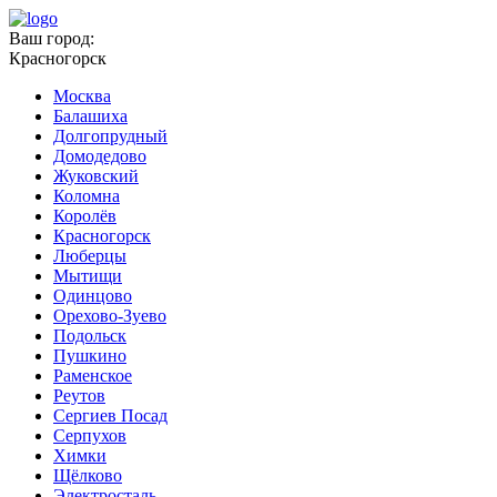
Ваш город:
Красногорск
Москва
Балашиха
Долгопрудный
Домодедово
Жуковский
Коломна
Королёв
Красногорск
Люберцы
Мытищи
Одинцово
Орехово-Зуево
Подольск
Пушкино
Раменское
Реутов
Сергиев Посад
Серпухов
Химки
Щёлково
Электросталь