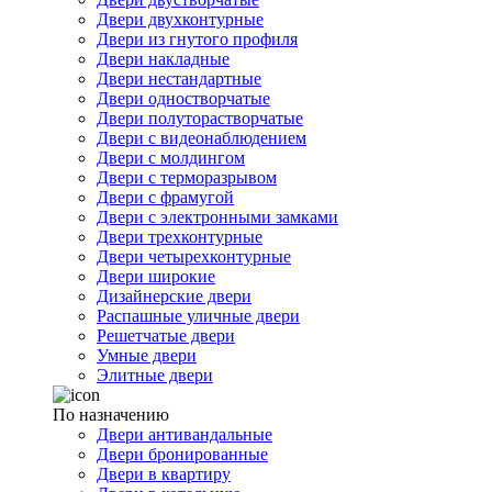
Двери двухконтурные
Двери из гнутого профиля
Двери накладные
Двери нестандартные
Двери одностворчатые
Двери полуторастворчатые
Двери с видеонаблюдением
Двери с молдингом
Двери с терморазрывом
Двери с фрамугой
Двери с электронными замками
Двери трехконтурные
Двери четырехконтурные
Двери широкие
Дизайнерские двери
Распашные уличные двери
Решетчатые двери
Умные двери
Элитные двери
По назначению
Двери антивандальные
Двери бронированные
Двери в квартиру