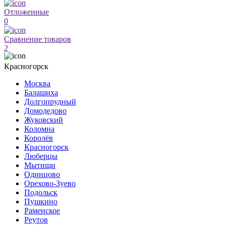
Отложенные
0
Сравнение товаров
2
Красногорск
Москва
Балашиха
Долгопрудный
Домодедово
Жуковский
Коломна
Королёв
Красногорск
Люберцы
Мытищи
Одинцово
Орехово-Зуево
Подольск
Пушкино
Раменское
Реутов