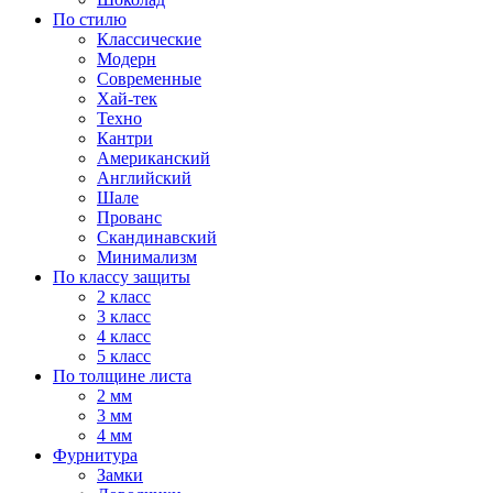
По стилю
Классические
Модерн
Современные
Хай-тек
Техно
Кантри
Американский
Английский
Шале
Прованс
Скандинавский
Минимализм
По классу защиты
2 класс
3 класс
4 класс
5 класс
По толщине листа
2 мм
3 мм
4 мм
Фурнитура
Замки