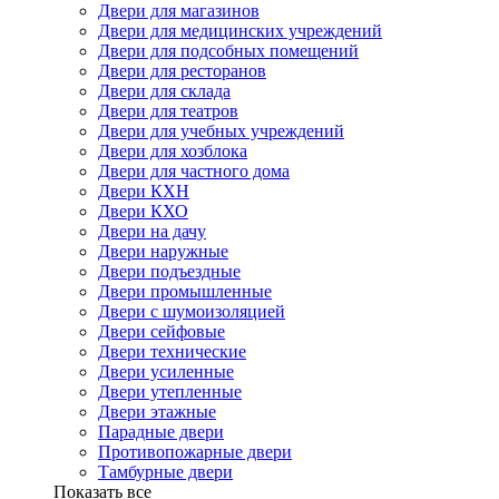
Двери для магазинов
Двери для медицинских учреждений
Двери для подсобных помещений
Двери для ресторанов
Двери для склада
Двери для театров
Двери для учебных учреждений
Двери для хозблока
Двери для частного дома
Двери КХН
Двери КХО
Двери на дачу
Двери наружные
Двери подъездные
Двери промышленные
Двери с шумоизоляцией
Двери сейфовые
Двери технические
Двери усиленные
Двери утепленные
Двери этажные
Парадные двери
Противопожарные двери
Тамбурные двери
Показать все