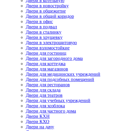
Двери в котельную
Двери в новостройку
Двери в общежитие
Двери в общий коридор
Двери в офис
Двери в подвал
Двери в сталинку
Двери в хрущевку
Двери в электрощитовую
Двери взломостойкие
Двери для гостиниц
Двери для загородного дома
Двери для коттеджа
Двери для магазинов
Двери для медицинских учреждений
Двери для подсобных помещений
Двери для ресторанов
Двери для склада
Двери для театров
Двери для учебных учреждений
Двери для хозблока
Двери для частного дома
Двери КХН
Двери КХО
Двери на дачу