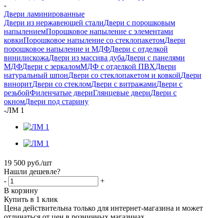
-
Двери ламинированные
Двери из нержавеющей стали
Двери с порошковым
напылением
Порошковое напыление с элементами
ковки
Порошковое напыление со стеклопакетом
Двери
порошковое напыление и МДФ
Двери с отделкой
винилискожа
Двери из массива дуба
Двери с панелями
МДФ
Двери с зеркалом
МДФ с отделкой ПВХ
Двери
натуральный шпон
Двери со стеклопакетом и ковкой
Двери
винорит
Двери со стеклом
Двери с витражами
Двери с
резьбой
Филенчатые двери
Глянцевые двери
Двери с
окном
Двери под старину
-
ЛМ 1
19 500
руб.
/шт
Нашли дешевле?
-
+
В корзину
Купить в 1 клик
Цена действительна только для интернет-магазина и может
отличаться от цен в розничных магазинах