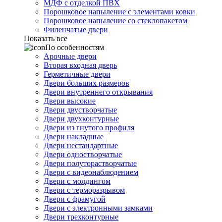
МДФ с отделкой ПВХ
Порошковое напыление с элементами ковки
Порошковое напыление со стеклопакетом
Филенчатые двери
Показать все
По особенностям
Арочные двери
Вторая входная дверь
Герметичные двери
Двери больших размеров
Двери внутреннего открывания
Двери высокие
Двери двустворчатые
Двери двухконтурные
Двери из гнутого профиля
Двери накладные
Двери нестандартные
Двери одностворчатые
Двери полуторастворчатые
Двери с видеонаблюдением
Двери с молдингом
Двери с терморазрывом
Двери с фрамугой
Двери с электронными замками
Двери трехконтурные