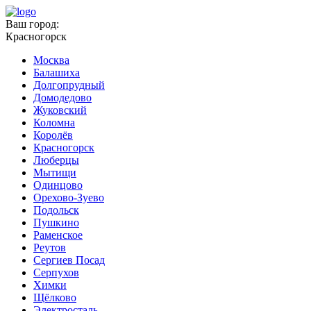
Ваш город:
Красногорск
Москва
Балашиха
Долгопрудный
Домодедово
Жуковский
Коломна
Королёв
Красногорск
Люберцы
Мытищи
Одинцово
Орехово-Зуево
Подольск
Пушкино
Раменское
Реутов
Сергиев Посад
Серпухов
Химки
Щёлково
Электросталь