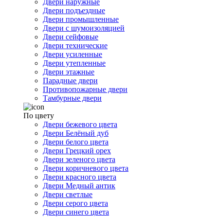
Двери наружные
Двери подъездные
Двери промышленные
Двери с шумоизоляцией
Двери сейфовые
Двери технические
Двери усиленные
Двери утепленные
Двери этажные
Парадные двери
Противопожарные двери
Тамбурные двери
По цвету
Двери бежевого цвета
Двери Белёный дуб
Двери белого цвета
Двери Грецкий орех
Двери зеленого цвета
Двери коричневого цвета
Двери красного цвета
Двери Медный антик
Двери светлые
Двери серого цвета
Двери синего цвета