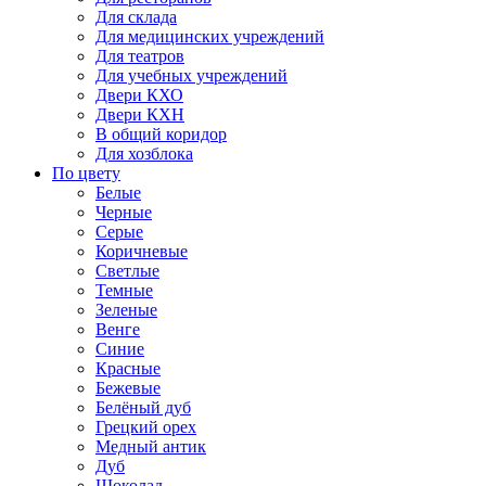
Для склада
Для медицинских учреждений
Для театров
Для учебных учреждений
Двери КХО
Двери КХН
В общий коридор
Для хозблока
По цвету
Белые
Черные
Серые
Коричневые
Светлые
Темные
Зеленые
Венге
Синие
Красные
Бежевые
Белёный дуб
Грецкий орех
Медный антик
Дуб
Шоколад