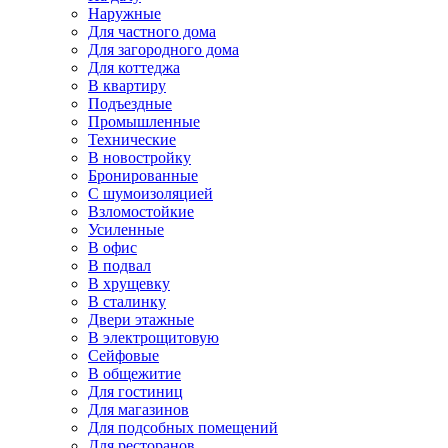
Наружные
Для частного дома
Для загородного дома
Для коттеджа
В квартиру
Подъездные
Промышленные
Технические
В новостройку
Бронированные
С шумоизоляцией
Взломостойкие
Усиленные
В офис
В подвал
В хрущевку
В сталинку
Двери этажные
В электрощитовую
Сейфовые
В общежитие
Для гостиниц
Для магазинов
Для подсобных помещений
Для ресторанов