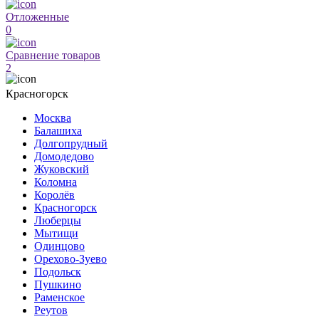
Отложенные
0
Сравнение товаров
2
Красногорск
Москва
Балашиха
Долгопрудный
Домодедово
Жуковский
Коломна
Королёв
Красногорск
Люберцы
Мытищи
Одинцово
Орехово-Зуево
Подольск
Пушкино
Раменское
Реутов