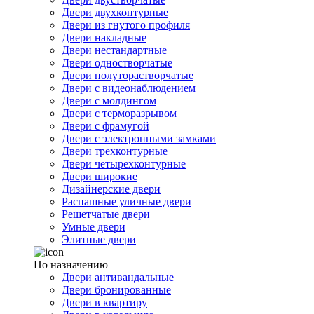
Двери двухконтурные
Двери из гнутого профиля
Двери накладные
Двери нестандартные
Двери одностворчатые
Двери полуторастворчатые
Двери с видеонаблюдением
Двери с молдингом
Двери с терморазрывом
Двери с фрамугой
Двери с электронными замками
Двери трехконтурные
Двери четырехконтурные
Двери широкие
Дизайнерские двери
Распашные уличные двери
Решетчатые двери
Умные двери
Элитные двери
По назначению
Двери антивандальные
Двери бронированные
Двери в квартиру