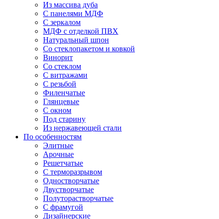
Из массива дуба
С панелями МДФ
С зеркалом
МДФ с отделкой ПВХ
Натуральный шпон
Со стеклопакетом и ковкой
Винорит
Со стеклом
С витражами
С резьбой
Филенчатые
Глянцевые
С окном
Под старину
Из нержавеющей стали
По особенностям
Элитные
Арочные
Решетчатые
С терморазрывом
Одностворчатые
Двустворчатые
Полуторастворчатые
С фрамугой
Дизайнерские