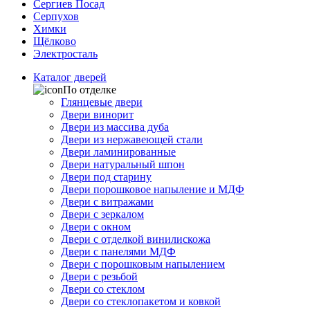
Сергиев Посад
Серпухов
Химки
Щёлково
Электросталь
Каталог дверей
По отделке
Глянцевые двери
Двери винорит
Двери из массива дуба
Двери из нержавеющей стали
Двери ламинированные
Двери натуральный шпон
Двери под старину
Двери порошковое напыление и МДФ
Двери с витражами
Двери с зеркалом
Двери с окном
Двери с отделкой винилискожа
Двери с панелями МДФ
Двери с порошковым напылением
Двери с резьбой
Двери со стеклом
Двери со стеклопакетом и ковкой