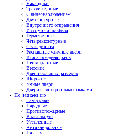
Накладные
Трехконтурные
С видеонаблюдением
Двухконтурные
Внутреннего открывания
Из гнутого профиля
Герметичные
Четырехконтурные
С молдингом
Распашные уличные двери
Вторая входная дверь
Нестандартные
Высокие
Двери больших размеров
Широкие
Умные двери
Двери с электронными замками
По назначению
Тамбурные
Парадные
Противопожарные
В котельную
Утепленные
Антивандальные
На дачу