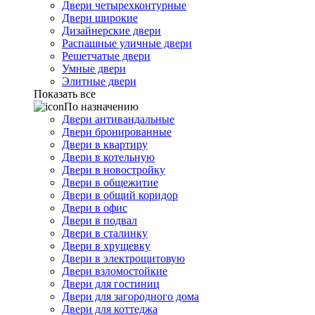
Двери четырехконтурные
Двери широкие
Дизайнерские двери
Распашные уличные двери
Решетчатые двери
Умные двери
Элитные двери
Показать все
По назначению
Двери антивандальные
Двери бронированные
Двери в квартиру
Двери в котельную
Двери в новостройку
Двери в общежитие
Двери в общий коридор
Двери в офис
Двери в подвал
Двери в сталинку
Двери в хрущевку
Двери в электрощитовую
Двери взломостойкие
Двери для гостиниц
Двери для загородного дома
Двери для коттеджа