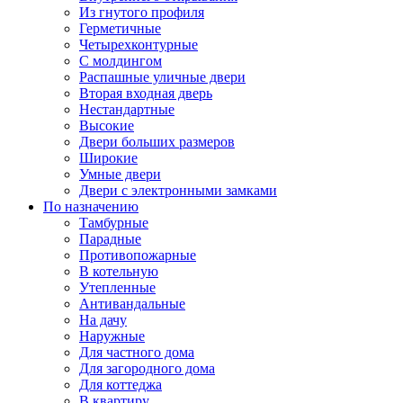
Из гнутого профиля
Герметичные
Четырехконтурные
С молдингом
Распашные уличные двери
Вторая входная дверь
Нестандартные
Высокие
Двери больших размеров
Широкие
Умные двери
Двери с электронными замками
По назначению
Тамбурные
Парадные
Противопожарные
В котельную
Утепленные
Антивандальные
На дачу
Наружные
Для частного дома
Для загородного дома
Для коттеджа
В квартиру