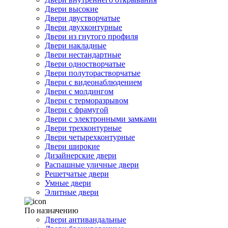
Двери высокие
Двери двустворчатые
Двери двухконтурные
Двери из гнутого профиля
Двери накладные
Двери нестандартные
Двери одностворчатые
Двери полуторастворчатые
Двери с видеонаблюдением
Двери с молдингом
Двери с терморазрывом
Двери с фрамугой
Двери с электронными замками
Двери трехконтурные
Двери четырехконтурные
Двери широкие
Дизайнерские двери
Распашные уличные двери
Решетчатые двери
Умные двери
Элитные двери
По назначению
Двери антивандальные