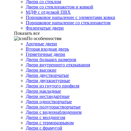
Двери со стеклом
Двери со стеклопакетом и ковкой
МДФ с отделкой ПВХ
Порошковое напыление с элементами ковки
Порошковое напыление со стеклопакетом
Филенчатые двери
Показать все
По особенностям
Арочные двери
Вторая входная дверь
Герметичные двери
Двери больших размеров
Двери внутреннего открывания
Двери высокие
Двери двустворчатые
Двери двухконтурные
Двери из гнутого профиля
Двери накладные
Двери нестандартные
Двери одностворчатые
Двери полуторастворчатые
Двери с видеонаблюдением
Двери с молдингом
Двери с терморазрывом
Двери с фрамугой