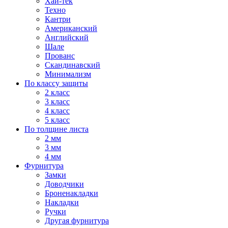
Хай-тек
Техно
Кантри
Американский
Английский
Шале
Прованс
Скандинавский
Минимализм
По классу защиты
2 класс
3 класс
4 класс
5 класс
По толщине листа
2 мм
3 мм
4 мм
Фурнитура
Замки
Доводчики
Броненакладки
Накладки
Ручки
Другая фурнитура