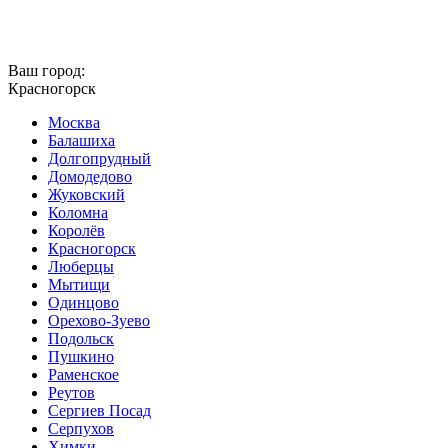
Ваш город:
Красногорск
Москва
Балашиха
Долгопрудный
Домодедово
Жуковский
Коломна
Королёв
Красногорск
Люберцы
Мытищи
Одинцово
Орехово-Зуево
Подольск
Пушкино
Раменское
Реутов
Сергиев Посад
Серпухов
Химки