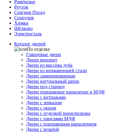
Раменское
Реутов
Сергиев Посад
Серпухов
Химки
Щёлково
Электросталь
Каталог дверей
По отделке
Глянцевые двери
Двери винорит
Двери из массива дуба
Двери из нержавеющей стали
Двери ламинированные
Двери натуральный шпон
Двери под старину
Двери порошковое напыление и МДФ
Двери с витражами
Двери с зеркалом
Двери с окном
Двери с отделкой винилискожа
Двери с панелями МДФ
Двери с порошковым напылением
Двери с резьбой