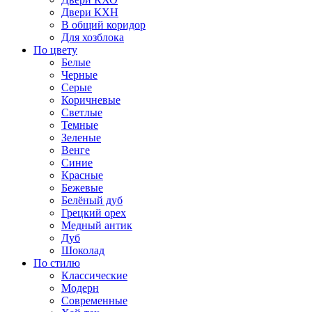
Двери КХН
В общий коридор
Для хозблока
По цвету
Белые
Черные
Серые
Коричневые
Светлые
Темные
Зеленые
Венге
Синие
Красные
Бежевые
Белёный дуб
Грецкий орех
Медный антик
Дуб
Шоколад
По стилю
Классические
Модерн
Современные