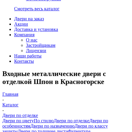
Смотреть весь каталог
Двери на заказ
Акции
Доставка и установка
Компания
О нас
Застройщикам
Лицензии
Наши работы
Контакты
Входные металлические двери с
отделкой Шпон в Красногорске
Главная
-
Каталог
-
Двери по отделке
Двери по цвету
По стилю
Двери по отделке
Двери по
особенностям
Двери по назначению
Двери по классу
защиты
Двери по толщине листа
Фурнитура