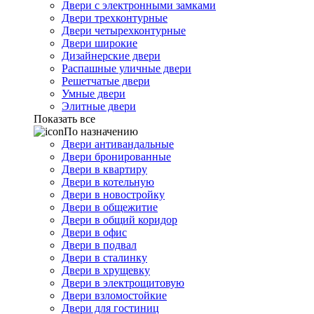
Двери с электронными замками
Двери трехконтурные
Двери четырехконтурные
Двери широкие
Дизайнерские двери
Распашные уличные двери
Решетчатые двери
Умные двери
Элитные двери
Показать все
По назначению
Двери антивандальные
Двери бронированные
Двери в квартиру
Двери в котельную
Двери в новостройку
Двери в общежитие
Двери в общий коридор
Двери в офис
Двери в подвал
Двери в сталинку
Двери в хрущевку
Двери в электрощитовую
Двери взломостойкие
Двери для гостиниц