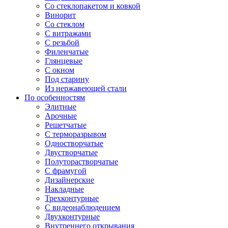
Со стеклопакетом и ковкой
Винорит
Со стеклом
С витражами
С резьбой
Филенчатые
Глянцевые
С окном
Под старину
Из нержавеющей стали
По особенностям
Элитные
Арочные
Решетчатые
С терморазрывом
Одностворчатые
Двустворчатые
Полуторастворчатые
С фрамугой
Дизайнерские
Накладные
Трехконтурные
С видеонаблюдением
Двухконтурные
Внутреннего открывания