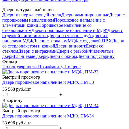
-
Двери натуральный шпон
Двери из нержавеющей стали
Двери ламинированные
Двери с
порошковым напылением
Порошковое напыление с
элементами ковки
Порошковое напыление со
стеклопакетом
Двери порошковое напыление и МДФ
Двери с
отделкой винилискожа
Двери из массива дуба
Двери с
панелями МДФ
Двери с зеркалом
МДФ с отделкой ПВХ
Двери
со стеклопакетом и ковкой
Двери винорит
Двери со
стеклом
Двери с витражами
Двери с резьбой
Филенчатые
двери
Глянцевые двери
Двери с окном
Двери под старину
Фильтр
По популярности
По алфавиту
По цене
Быстрый просмотр
Дверь порошковое напыление и МДФ, ПМ-33
35 568
руб.
/шт
-
+
В корзину
Быстрый просмотр
Дверь порошковое напыление и МДФ, ПМ-34
33 696
руб.
/шт
-
+