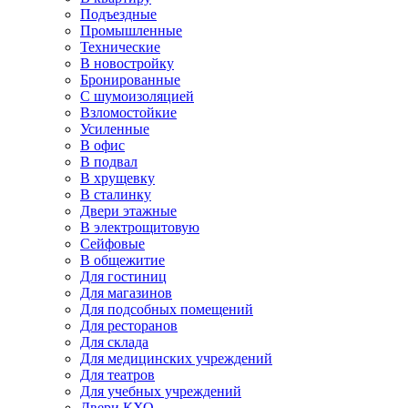
Подъездные
Промышленные
Технические
В новостройку
Бронированные
С шумоизоляцией
Взломостойкие
Усиленные
В офис
В подвал
В хрущевку
В сталинку
Двери этажные
В электрощитовую
Сейфовые
В общежитие
Для гостиниц
Для магазинов
Для подсобных помещений
Для ресторанов
Для склада
Для медицинских учреждений
Для театров
Для учебных учреждений
Двери КХО