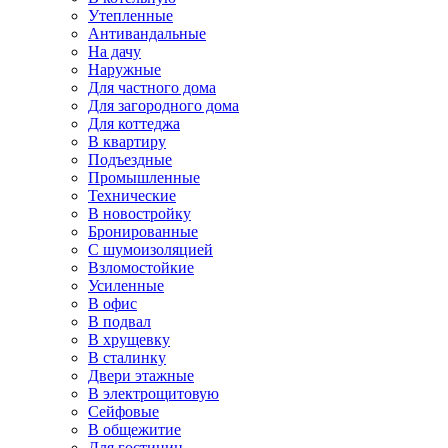
Утепленные
Антивандальные
На дачу
Наружные
Для частного дома
Для загородного дома
Для коттеджа
В квартиру
Подъездные
Промышленные
Технические
В новостройку
Бронированные
С шумоизоляцией
Взломостойкие
Усиленные
В офис
В подвал
В хрущевку
В сталинку
Двери этажные
В электрощитовую
Сейфовые
В общежитие
Для гостиниц