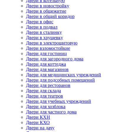
Двери в котельную
Двери в новостройку
Двери в общежитие
Двери в общий коридор
Двери в офис
Двери в подвал
Двери в сталинку
Двери в хрущевку
Двери в электрощитовую
Двери взломостойкие
Двери для гостиниц
Двери для загородного дома
Двери для коттеджа
Двери для магазинов
Двери для медицинских учреждений
Двери для подсобных помещений
Двери для ресторанов
Двери для склада
Двери для театров
Двери для учебных учреждений
Двери для хозблока
Двери для частного дома
Двери КХН
Двери КХО
Двери на дачу