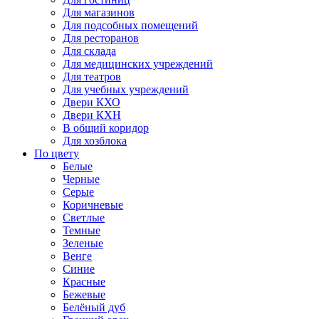
Для магазинов
Для подсобных помещений
Для ресторанов
Для склада
Для медицинских учреждений
Для театров
Для учебных учреждений
Двери КХО
Двери КХН
В общий коридор
Для хозблока
По цвету
Белые
Черные
Серые
Коричневые
Светлые
Темные
Зеленые
Венге
Синие
Красные
Бежевые
Белёный дуб