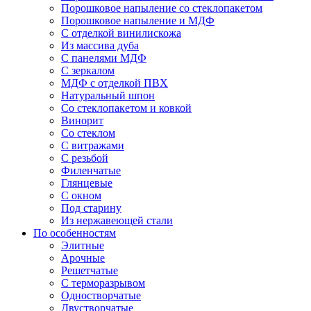
Порошковое напыление со стеклопакетом
Порошковое напыление и МДФ
С отделкой винилискожа
Из массива дуба
С панелями МДФ
С зеркалом
МДФ с отделкой ПВХ
Натуральный шпон
Со стеклопакетом и ковкой
Винорит
Со стеклом
С витражами
С резьбой
Филенчатые
Глянцевые
С окном
Под старину
Из нержавеющей стали
По особенностям
Элитные
Арочные
Решетчатые
С терморазрывом
Одностворчатые
Двустворчатые