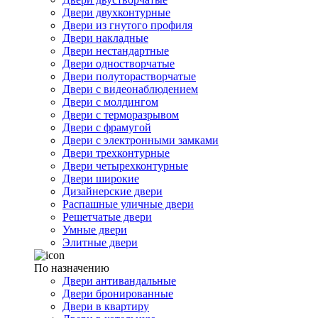
Двери двухконтурные
Двери из гнутого профиля
Двери накладные
Двери нестандартные
Двери одностворчатые
Двери полуторастворчатые
Двери с видеонаблюдением
Двери с молдингом
Двери с терморазрывом
Двери с фрамугой
Двери с электронными замками
Двери трехконтурные
Двери четырехконтурные
Двери широкие
Дизайнерские двери
Распашные уличные двери
Решетчатые двери
Умные двери
Элитные двери
По назначению
Двери антивандальные
Двери бронированные
Двери в квартиру