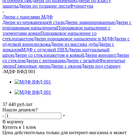
особенностям
Двери по назначению
Двери по классу
защиты
Двери по толщине листа
Фурнитура
-
Двери с панелями МДФ
Двери из нержавеющей стали
Двери ламинированные
Двери с
порошковым напылением
Порошковое напыление с
элементами ковки
Порошковое напыление со
стеклопакетом
Двери порошковое напыление и МДФ
Двери с
отделкой винилискожа
Двери из массива дуба
Двери с
зеркалом
МДФ с отделкой ПВХ
Двери натуральный
шпон
Двери со стеклопакетом и ковкой
Двери винорит
Двери
со стеклом
Двери с витражами
Двери с резьбой
Филенчатые
двери
Глянцевые двери
Двери с окном
Двери под старину
-
МДФ ВФД 001
37 440
руб.
/шт
Нашли дешевле?
-
+
В корзину
Купить в 1 клик
Цена действительна только для интернет-магазина и может