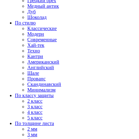
Грецкий орех
Медный антик
Дуб
Шоколад
По стилю
Классические
Модерн
Современные
Хай-тек
Техно
Кантри
Американский
Английский
Шале
Прованс
Скандинавский
Минимализм
По классу защиты
2 класс
3 класс
4 класс
5 класс
По толщине листа
2 мм
3 мм