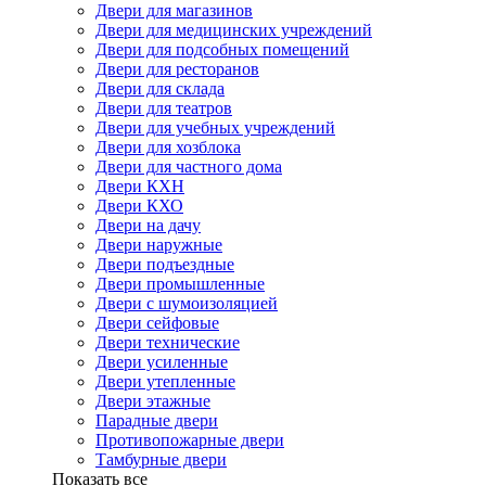
Двери для магазинов
Двери для медицинских учреждений
Двери для подсобных помещений
Двери для ресторанов
Двери для склада
Двери для театров
Двери для учебных учреждений
Двери для хозблока
Двери для частного дома
Двери КХН
Двери КХО
Двери на дачу
Двери наружные
Двери подъездные
Двери промышленные
Двери с шумоизоляцией
Двери сейфовые
Двери технические
Двери усиленные
Двери утепленные
Двери этажные
Парадные двери
Противопожарные двери
Тамбурные двери
Показать все