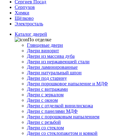
Сергиев Посад
Серпухов
Химки
Щёлково
Электросталь
Каталог дверей
По отделке
Глянцевые двери
Двери винорит
Двери из массива дуба
Двери из нержавеющей стали
Двери ламинированные
Двери натуральный шпон
Двери под старину
Двери порошковое напыление и МДФ
Двери с витражами
Двери с зеркалом
Двери с окном
Двери с отделкой винилискожа
Двери с панелями МДФ
Двери с порошковым напылением
Двери с резьбой
Двери со стеклом
Двери со стеклопакетом и ковкой