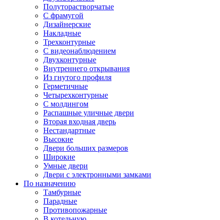
Полуторастворчатые
С фрамугой
Дизайнерские
Накладные
Трехконтурные
С видеонаблюдением
Двухконтурные
Внутреннего открывания
Из гнутого профиля
Герметичные
Четырехконтурные
С молдингом
Распашные уличные двери
Вторая входная дверь
Нестандартные
Высокие
Двери больших размеров
Широкие
Умные двери
Двери с электронными замками
По назначению
Тамбурные
Парадные
Противопожарные
В котельную