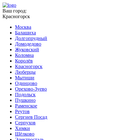
Ваш город:
Красногорск
Москва
Балашиха
Долгопрудный
Домодедово
Жуковский
Коломна
Королёв
Красногорск
Люберцы
Мытищи
Одинцово
Орехово-Зуево
Подольск
Пушкино
Раменское
Реутов
Сергиев Посад
Серпухов
Химки
Щёлково
Электросталь