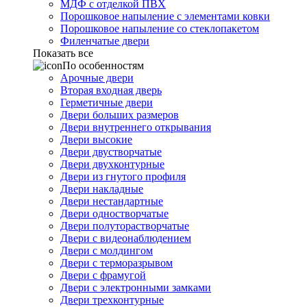
МДФ с отделкой ПВХ
Порошковое напыление с элементами ковки
Порошковое напыление со стеклопакетом
Филенчатые двери
Показать все
По особенностям
Арочные двери
Вторая входная дверь
Герметичные двери
Двери больших размеров
Двери внутреннего открывания
Двери высокие
Двери двустворчатые
Двери двухконтурные
Двери из гнутого профиля
Двери накладные
Двери нестандартные
Двери одностворчатые
Двери полуторастворчатые
Двери с видеонаблюдением
Двери с молдингом
Двери с терморазрывом
Двери с фрамугой
Двери с электронными замками
Двери трехконтурные