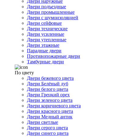
Двери наружные
Двери подъездные
Двери промышленные
Двери с шумоизоляцией
Двери сейфовые
Двери технические
Двери усиленные
Двери утепленные
Двери этажные
Парадные двери
Противопожарные двери
Тамбурные двери
По цвету
Двери бежевого цвета
Двери Белёный дуб
Двери белого цвета
Двери Грецкий орех
Двери зеленого цвета
Двери коричневого цвета
Двери красного цвета
Двери Медный антик
Двери светлые
Двери серого цвета
Двери синего цвета