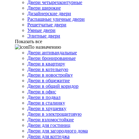
Двери четырехконтурные
Двери широкие
Дизайнерские двери
Распашные уличные двери
Решетчатые двери
Умные двери
Элитные двери
Показать все
По назначению
Двери антивандальные
Двери бронированные
Двери в квартиру
Двери в котельную
Двери в новостройку
Двери в общежитие
Двери в общий коридор
Двери в офис
Двери в подвал
Двери в сталинку
Двери в хрущевку
Двери в электрощитовую
Двери взломостойкие
Двери для гостиниц
Двери для загородного дома
Двери для коттеджа