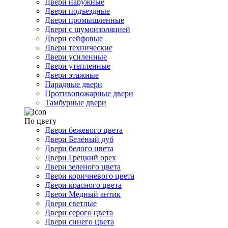
Двери наружные
Двери подъездные
Двери промышленные
Двери с шумоизоляцией
Двери сейфовые
Двери технические
Двери усиленные
Двери утепленные
Двери этажные
Парадные двери
Противопожарные двери
Тамбурные двери
По цвету
Двери бежевого цвета
Двери Белёный дуб
Двери белого цвета
Двери Грецкий орех
Двери зеленого цвета
Двери коричневого цвета
Двери красного цвета
Двери Медный антик
Двери светлые
Двери серого цвета
Двери синего цвета