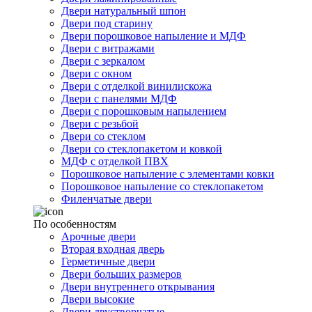
Двери натуральный шпон
Двери под старину
Двери порошковое напыление и МДФ
Двери с витражами
Двери с зеркалом
Двери с окном
Двери с отделкой винилискожа
Двери с панелями МДФ
Двери с порошковым напылением
Двери с резьбой
Двери со стеклом
Двери со стеклопакетом и ковкой
МДФ с отделкой ПВХ
Порошковое напыление с элементами ковки
Порошковое напыление со стеклопакетом
Филенчатые двери
По особенностям
Арочные двери
Вторая входная дверь
Герметичные двери
Двери больших размеров
Двери внутреннего открывания
Двери высокие
Двери двустворчатые