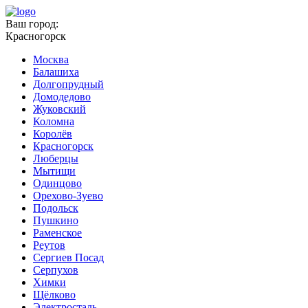
Ваш город:
Красногорск
Москва
Балашиха
Долгопрудный
Домодедово
Жуковский
Коломна
Королёв
Красногорск
Люберцы
Мытищи
Одинцово
Орехово-Зуево
Подольск
Пушкино
Раменское
Реутов
Сергиев Посад
Серпухов
Химки
Щёлково
Электросталь