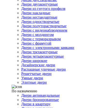
Двери двухконтурные
Двери из гнутого профиля
Двери накладные
Двери нестандартные
Двери одностворчатые
Двери полуторастворчатые
Двери с видеонаблюдением
Двери с молдингом
Двери с терморазрывом
Двери с фрамугой
Двери с электронными замками
Двери трехконтурные
Двери четырехконтурные
Двери широкие
Дизайнерские двери
Распашные уличные двери
Решетчатые двери
Умные двери
Элитные двери
По назначению
Двери антивандальные
Двери бронированные
Двери в квартиру