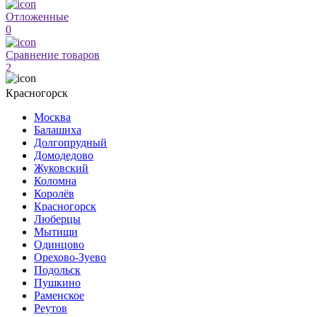
Отложенные
0
Сравнение товаров
2
Красногорск
Москва
Балашиха
Долгопрудный
Домодедово
Жуковский
Коломна
Королёв
Красногорск
Люберцы
Мытищи
Одинцово
Орехово-Зуево
Подольск
Пушкино
Раменское
Реутов