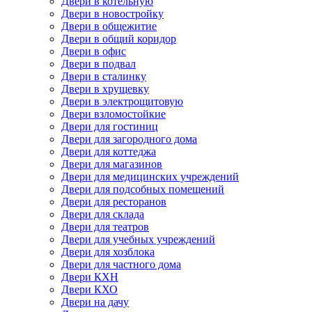
Двери в котельную
Двери в новостройку
Двери в общежитие
Двери в общий коридор
Двери в офис
Двери в подвал
Двери в сталинку
Двери в хрущевку
Двери в электрощитовую
Двери взломостойкие
Двери для гостиниц
Двери для загородного дома
Двери для коттеджа
Двери для магазинов
Двери для медицинских учреждений
Двери для подсобных помещений
Двери для ресторанов
Двери для склада
Двери для театров
Двери для учебных учреждений
Двери для хозблока
Двери для частного дома
Двери КХН
Двери КХО
Двери на дачу