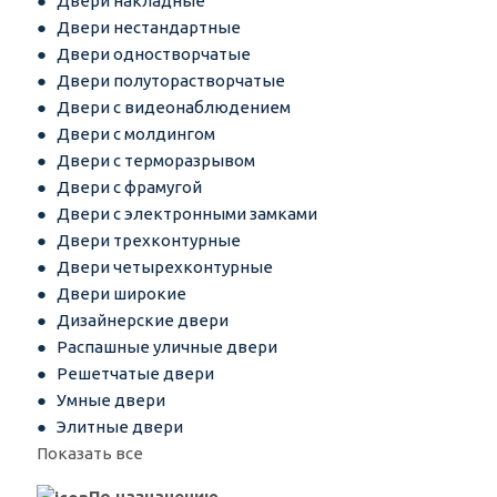
Двери накладные
Двери нестандартные
Двери одностворчатые
Двери полуторастворчатые
Двери с видеонаблюдением
Двери с молдингом
Двери с терморазрывом
Двери с фрамугой
Двери с электронными замками
Двери трехконтурные
Двери четырехконтурные
Двери широкие
Дизайнерские двери
Распашные уличные двери
Решетчатые двери
Умные двери
Элитные двери
Показать все
По назначению