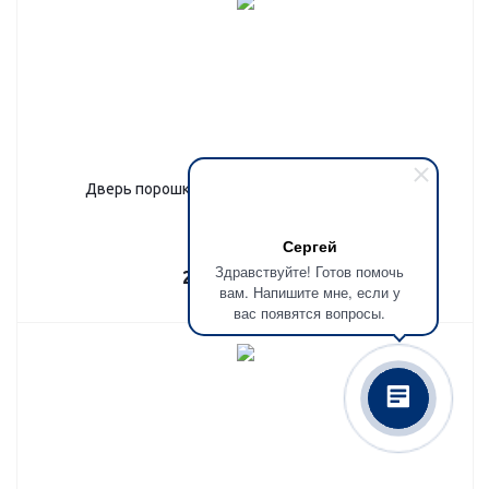
Дверь порошковое напыление и МДФ, ПМ-2
Сергей
Здравствуйте! Готов помочь
28 080
руб.
/шт
вам. Напишите мне, если у
вас появятся вопросы.