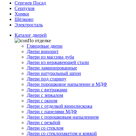
Сергиев Посад
Серпухов
Химки
Щёлково
Электросталь
Каталог дверей
По отделке
Глянцевые двери
Двери винорит
Двери из массива дуба
Двери из нержавеющей стали
Двери ламинированные
Двери натуральный шпон
Двери под старину
Двери порошковое напыление и МДФ
Двери с витражами
Двери с зеркалом
Двери с окном
Двери с отделкой винилискожа
Двери с панелями МДФ
Двери с порошковым напылением
Двери с резьбой
Двери со стеклом
Двери со стеклопакетом и ковкой