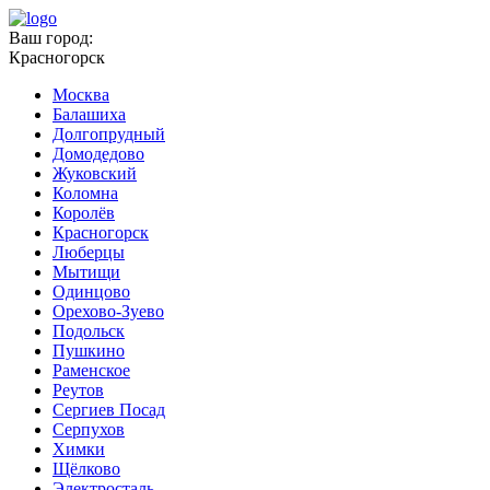
Ваш город:
Красногорск
Москва
Балашиха
Долгопрудный
Домодедово
Жуковский
Коломна
Королёв
Красногорск
Люберцы
Мытищи
Одинцово
Орехово-Зуево
Подольск
Пушкино
Раменское
Реутов
Сергиев Посад
Серпухов
Химки
Щёлково
Электросталь