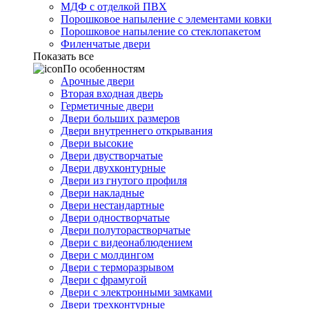
МДФ с отделкой ПВХ
Порошковое напыление с элементами ковки
Порошковое напыление со стеклопакетом
Филенчатые двери
Показать все
По особенностям
Арочные двери
Вторая входная дверь
Герметичные двери
Двери больших размеров
Двери внутреннего открывания
Двери высокие
Двери двустворчатые
Двери двухконтурные
Двери из гнутого профиля
Двери накладные
Двери нестандартные
Двери одностворчатые
Двери полуторастворчатые
Двери с видеонаблюдением
Двери с молдингом
Двери с терморазрывом
Двери с фрамугой
Двери с электронными замками
Двери трехконтурные