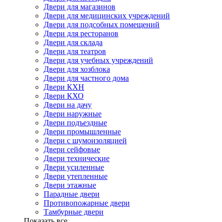
Двери для магазинов
Двери для медицинских учреждений
Двери для подсобных помещений
Двери для ресторанов
Двери для склада
Двери для театров
Двери для учебных учреждений
Двери для хозблока
Двери для частного дома
Двери КХН
Двери КХО
Двери на дачу
Двери наружные
Двери подъездные
Двери промышленные
Двери с шумоизоляцией
Двери сейфовые
Двери технические
Двери усиленные
Двери утепленные
Двери этажные
Парадные двери
Противопожарные двери
Тамбурные двери
Показать все