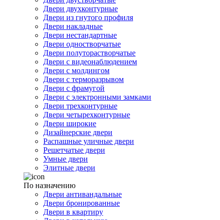
Двери двухконтурные
Двери из гнутого профиля
Двери накладные
Двери нестандартные
Двери одностворчатые
Двери полуторастворчатые
Двери с видеонаблюдением
Двери с молдингом
Двери с терморазрывом
Двери с фрамугой
Двери с электронными замками
Двери трехконтурные
Двери четырехконтурные
Двери широкие
Дизайнерские двери
Распашные уличные двери
Решетчатые двери
Умные двери
Элитные двери
По назначению
Двери антивандальные
Двери бронированные
Двери в квартиру