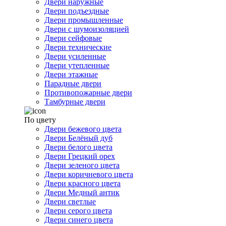
Двери наружные
Двери подъездные
Двери промышленные
Двери с шумоизоляцией
Двери сейфовые
Двери технические
Двери усиленные
Двери утепленные
Двери этажные
Парадные двери
Противопожарные двери
Тамбурные двери
По цвету
Двери бежевого цвета
Двери Белёный дуб
Двери белого цвета
Двери Грецкий орех
Двери зеленого цвета
Двери коричневого цвета
Двери красного цвета
Двери Медный антик
Двери светлые
Двери серого цвета
Двери синего цвета