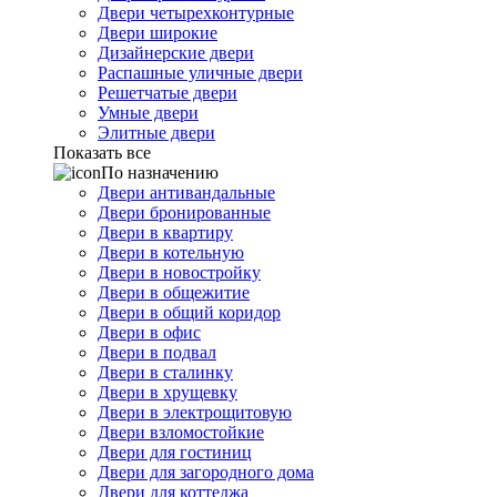
Двери четырехконтурные
Двери широкие
Дизайнерские двери
Распашные уличные двери
Решетчатые двери
Умные двери
Элитные двери
Показать все
По назначению
Двери антивандальные
Двери бронированные
Двери в квартиру
Двери в котельную
Двери в новостройку
Двери в общежитие
Двери в общий коридор
Двери в офис
Двери в подвал
Двери в сталинку
Двери в хрущевку
Двери в электрощитовую
Двери взломостойкие
Двери для гостиниц
Двери для загородного дома
Двери для коттеджа