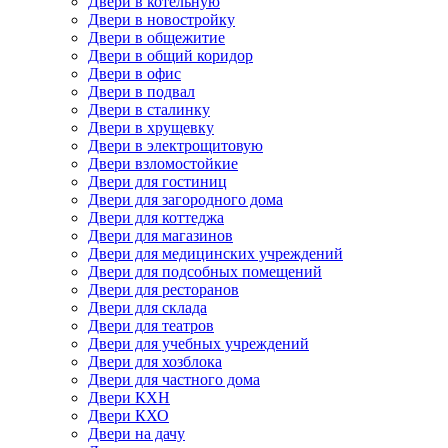
Двери в котельную
Двери в новостройку
Двери в общежитие
Двери в общий коридор
Двери в офис
Двери в подвал
Двери в сталинку
Двери в хрущевку
Двери в электрощитовую
Двери взломостойкие
Двери для гостиниц
Двери для загородного дома
Двери для коттеджа
Двери для магазинов
Двери для медицинских учреждений
Двери для подсобных помещений
Двери для ресторанов
Двери для склада
Двери для театров
Двери для учебных учреждений
Двери для хозблока
Двери для частного дома
Двери КХН
Двери КХО
Двери на дачу