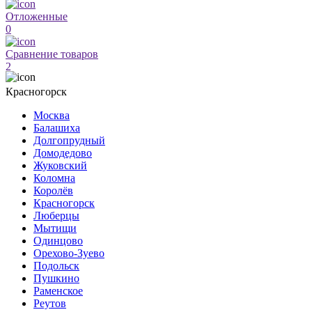
Отложенные
0
Сравнение товаров
2
Красногорск
Москва
Балашиха
Долгопрудный
Домодедово
Жуковский
Коломна
Королёв
Красногорск
Люберцы
Мытищи
Одинцово
Орехово-Зуево
Подольск
Пушкино
Раменское
Реутов