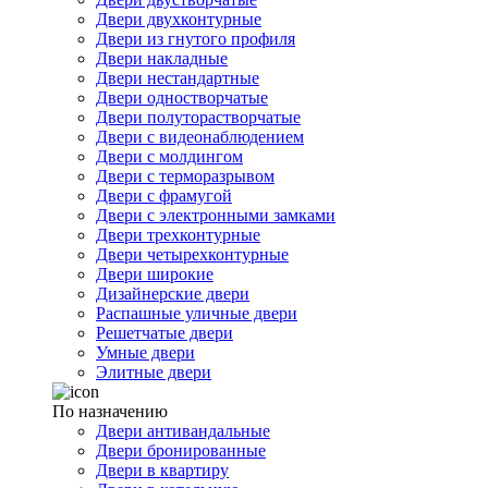
Двери двухконтурные
Двери из гнутого профиля
Двери накладные
Двери нестандартные
Двери одностворчатые
Двери полуторастворчатые
Двери с видеонаблюдением
Двери с молдингом
Двери с терморазрывом
Двери с фрамугой
Двери с электронными замками
Двери трехконтурные
Двери четырехконтурные
Двери широкие
Дизайнерские двери
Распашные уличные двери
Решетчатые двери
Умные двери
Элитные двери
По назначению
Двери антивандальные
Двери бронированные
Двери в квартиру