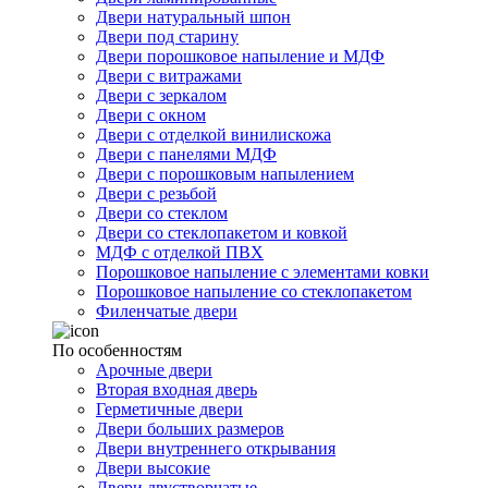
Двери натуральный шпон
Двери под старину
Двери порошковое напыление и МДФ
Двери с витражами
Двери с зеркалом
Двери с окном
Двери с отделкой винилискожа
Двери с панелями МДФ
Двери с порошковым напылением
Двери с резьбой
Двери со стеклом
Двери со стеклопакетом и ковкой
МДФ с отделкой ПВХ
Порошковое напыление с элементами ковки
Порошковое напыление со стеклопакетом
Филенчатые двери
По особенностям
Арочные двери
Вторая входная дверь
Герметичные двери
Двери больших размеров
Двери внутреннего открывания
Двери высокие
Двери двустворчатые