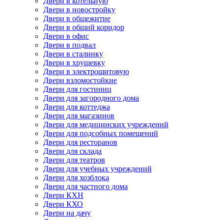
Двери в котельную
Двери в новостройку
Двери в общежитие
Двери в общий коридор
Двери в офис
Двери в подвал
Двери в сталинку
Двери в хрущевку
Двери в электрощитовую
Двери взломостойкие
Двери для гостиниц
Двери для загородного дома
Двери для коттеджа
Двери для магазинов
Двери для медицинских учреждений
Двери для подсобных помещений
Двери для ресторанов
Двери для склада
Двери для театров
Двери для учебных учреждений
Двери для хозблока
Двери для частного дома
Двери КХН
Двери КХО
Двери на дачу