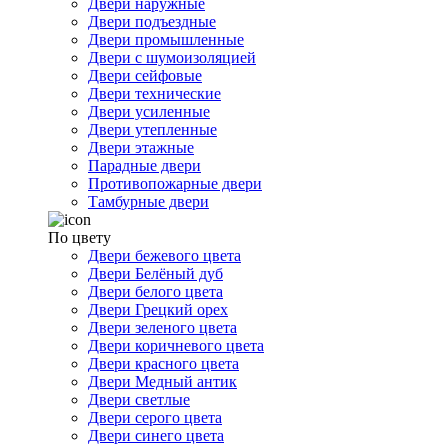
Двери наружные
Двери подъездные
Двери промышленные
Двери с шумоизоляцией
Двери сейфовые
Двери технические
Двери усиленные
Двери утепленные
Двери этажные
Парадные двери
Противопожарные двери
Тамбурные двери
По цвету
Двери бежевого цвета
Двери Белёный дуб
Двери белого цвета
Двери Грецкий орех
Двери зеленого цвета
Двери коричневого цвета
Двери красного цвета
Двери Медный антик
Двери светлые
Двери серого цвета
Двери синего цвета