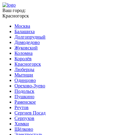
Ваш город:
Красногорск
Москва
Балашиха
Долгопрудный
Домодедово
Жуковский
Коломна
Королёв
Красногорск
Люберцы
Мытищи
Одинцово
Орехово-Зуево
Подольск
Пушкино
Раменское
Реутов
Сергиев Посад
Серпухов
Химки
Щёлково
Электросталь