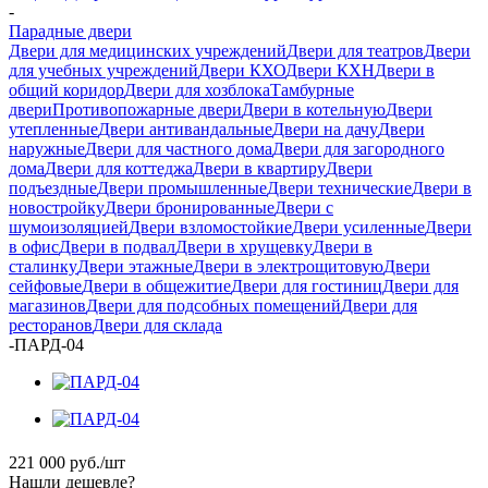
-
Парадные двери
Двери для медицинских учреждений
Двери для театров
Двери
для учебных учреждений
Двери КХО
Двери КХН
Двери в
общий коридор
Двери для хозблока
Тамбурные
двери
Противопожарные двери
Двери в котельную
Двери
утепленные
Двери антивандальные
Двери на дачу
Двери
наружные
Двери для частного дома
Двери для загородного
дома
Двери для коттеджа
Двери в квартиру
Двери
подъездные
Двери промышленные
Двери технические
Двери в
новостройку
Двери бронированные
Двери с
шумоизоляцией
Двери взломостойкие
Двери усиленные
Двери
в офис
Двери в подвал
Двери в хрущевку
Двери в
сталинку
Двери этажные
Двери в электрощитовую
Двери
сейфовые
Двери в общежитие
Двери для гостиниц
Двери для
магазинов
Двери для подсобных помещений
Двери для
ресторанов
Двери для склада
-
ПАРД-04
221 000
руб.
/шт
Нашли дешевле?