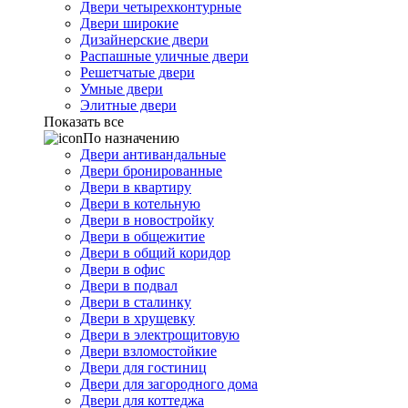
Двери четырехконтурные
Двери широкие
Дизайнерские двери
Распашные уличные двери
Решетчатые двери
Умные двери
Элитные двери
Показать все
По назначению
Двери антивандальные
Двери бронированные
Двери в квартиру
Двери в котельную
Двери в новостройку
Двери в общежитие
Двери в общий коридор
Двери в офис
Двери в подвал
Двери в сталинку
Двери в хрущевку
Двери в электрощитовую
Двери взломостойкие
Двери для гостиниц
Двери для загородного дома
Двери для коттеджа