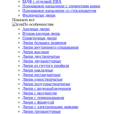
МДФ с отделкой ПВХ
Порошковое напыление с элементами ковки
Порошковое напыление со стеклопакетом
Филенчатые двери
Показать все
По особенностям
Арочные двери
Вторая входная дверь
Герметичные двери
Двери больших размеров
Двери внутреннего открывания
Двери высокие
Двери двустворчатые
Двери двухконтурные
Двери из гнутого профиля
Двери накладные
Двери нестандартные
Двери одностворчатые
Двери полуторастворчатые
Двери с видеонаблюдением
Двери с молдингом
Двери с терморазрывом
Двери с фрамугой
Двери с электронными замками
Двери трехконтурные