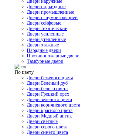
Двери наружные
Двери подъездные
Двери промышленные
Двери с шумоизоляцией
Двери сейфовые
Двери технические
Двери усиленные
Двери утепленные
Двери этажные
Парадные двери
Противопожарные двери
Тамбурные двери
По цвету
Двери бежевого цвета
Двери Белёный дуб
Двери белого цвета
Двери Грецкий орех
Двери зеленого цвета
Двери коричневого цвета
Двери красного цвета
Двери Медный антик
Двери светлые
Двери серого цвета
Двери синего цвета