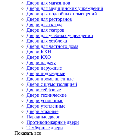
Двери для магазинов
Двери для медицинских учреждений
Двери для подсобных помещений
Двери для ресторанов
Двери для склада
Двери для театров
Двери для учебных учреждений
Двери для хозблока
Двери для частного дома
Двери КХН
Двери КХО
Двери на дачу
Двери наружные
Двери подъездные
Двери промышленные
Двери с шумоизоляцией
Двери сейфовые
Двери технические
Двери усиленные
Двери утепленные
Двери этажные
Парадные двери
Противопожарные двери
Тамбурные двери
Показать все