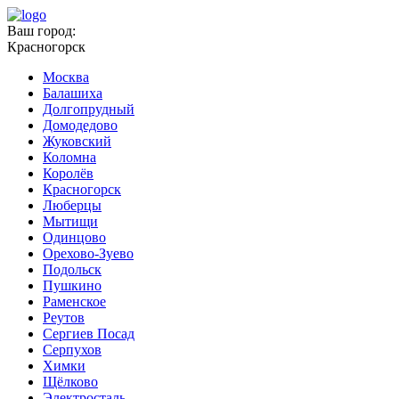
Ваш город:
Красногорск
Москва
Балашиха
Долгопрудный
Домодедово
Жуковский
Коломна
Королёв
Красногорск
Люберцы
Мытищи
Одинцово
Орехово-Зуево
Подольск
Пушкино
Раменское
Реутов
Сергиев Посад
Серпухов
Химки
Щёлково
Электросталь