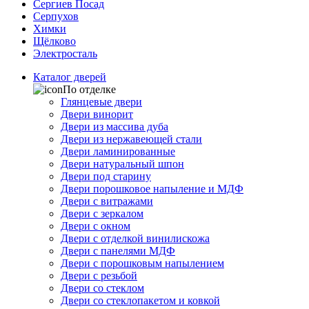
Сергиев Посад
Серпухов
Химки
Щёлково
Электросталь
Каталог дверей
По отделке
Глянцевые двери
Двери винорит
Двери из массива дуба
Двери из нержавеющей стали
Двери ламинированные
Двери натуральный шпон
Двери под старину
Двери порошковое напыление и МДФ
Двери с витражами
Двери с зеркалом
Двери с окном
Двери с отделкой винилискожа
Двери с панелями МДФ
Двери с порошковым напылением
Двери с резьбой
Двери со стеклом
Двери со стеклопакетом и ковкой