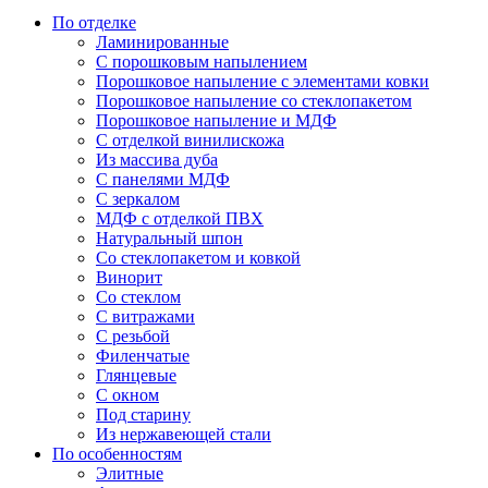
По отделке
Ламинированные
С порошковым напылением
Порошковое напыление с элементами ковки
Порошковое напыление со стеклопакетом
Порошковое напыление и МДФ
С отделкой винилискожа
Из массива дуба
С панелями МДФ
С зеркалом
МДФ с отделкой ПВХ
Натуральный шпон
Со стеклопакетом и ковкой
Винорит
Со стеклом
С витражами
С резьбой
Филенчатые
Глянцевые
С окном
Под старину
Из нержавеющей стали
По особенностям
Элитные