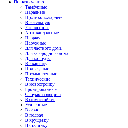
По назначению
Тамбурные
Парадные
Противопожарные
В котельную
Утепленные
Антивандальные
На дачу
Наружные
Для частного дома
Для загородного дома
Для коттеджа
В квартиру
Подъездные
Промышленные
Технические
В новостройку
Бронированные
С шумоизоляцией
Взломостойкие
Усиленные
В офис
В подвал
В хрущевку
В сталинку