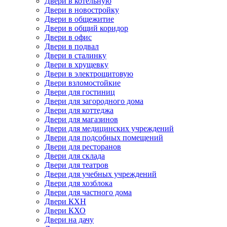
Двери в котельную
Двери в новостройку
Двери в общежитие
Двери в общий коридор
Двери в офис
Двери в подвал
Двери в сталинку
Двери в хрущевку
Двери в электрощитовую
Двери взломостойкие
Двери для гостиниц
Двери для загородного дома
Двери для коттеджа
Двери для магазинов
Двери для медицинских учреждений
Двери для подсобных помещений
Двери для ресторанов
Двери для склада
Двери для театров
Двери для учебных учреждений
Двери для хозблока
Двери для частного дома
Двери КХН
Двери КХО
Двери на дачу