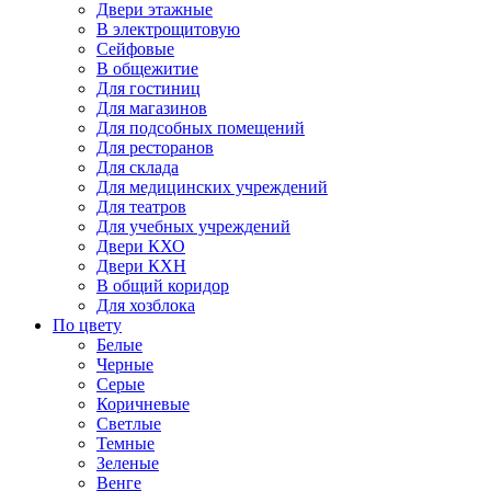
Двери этажные
В электрощитовую
Сейфовые
В общежитие
Для гостиниц
Для магазинов
Для подсобных помещений
Для ресторанов
Для склада
Для медицинских учреждений
Для театров
Для учебных учреждений
Двери КХО
Двери КХН
В общий коридор
Для хозблока
По цвету
Белые
Черные
Серые
Коричневые
Светлые
Темные
Зеленые
Венге