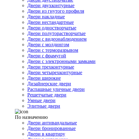
Двери двухконтурные
Двери из гнутого профиля
Двери накладные
Двери нестандартные
Двери одностворчатые
Двери полуторастворчатые
Двери с видеонаблюдением
Двери с молдингом
Двери с терморазрывом
Двери с фрамугой
Двери с электронными замками
Двери трехконтурные
Двери четырехконтурные
Двери широкие
Дизайнерские двери
Распашные уличные двери
Решетчатые двери
Умные двери
Элитные двери
По назначению
Двери антивандальные
Двери бронированные
Двери в квартиру