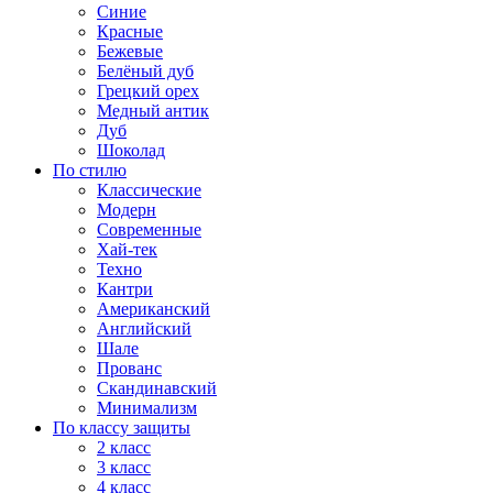
Синие
Красные
Бежевые
Белёный дуб
Грецкий орех
Медный антик
Дуб
Шоколад
По стилю
Классические
Модерн
Современные
Хай-тек
Техно
Кантри
Американский
Английский
Шале
Прованс
Скандинавский
Минимализм
По классу защиты
2 класс
3 класс
4 класс