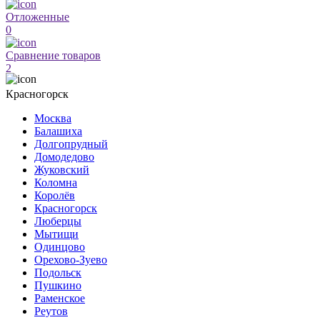
Отложенные
0
Сравнение товаров
2
Красногорск
Москва
Балашиха
Долгопрудный
Домодедово
Жуковский
Коломна
Королёв
Красногорск
Люберцы
Мытищи
Одинцово
Орехово-Зуево
Подольск
Пушкино
Раменское
Реутов