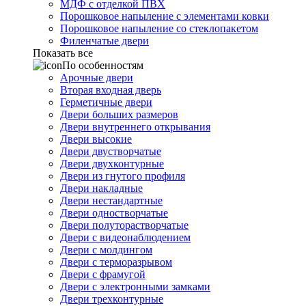
МДФ с отделкой ПВХ
Порошковое напыление с элементами ковки
Порошковое напыление со стеклопакетом
Филенчатые двери
Показать все
По особенностям
Арочные двери
Вторая входная дверь
Герметичные двери
Двери больших размеров
Двери внутреннего открывания
Двери высокие
Двери двустворчатые
Двери двухконтурные
Двери из гнутого профиля
Двери накладные
Двери нестандартные
Двери одностворчатые
Двери полуторастворчатые
Двери с видеонаблюдением
Двери с молдингом
Двери с терморазрывом
Двери с фрамугой
Двери с электронными замками
Двери трехконтурные