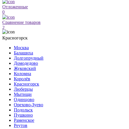
Отложенные
0
Сравнение товаров
2
Красногорск
Москва
Балашиха
Долгопрудный
Домодедово
Жуковский
Коломна
Королёв
Красногорск
Люберцы
Мытищи
Одинцово
Орехово-Зуево
Подольск
Пушкино
Раменское
Реутов