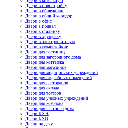
Двери в котельную
Двери в новостройку
Двери в общежитие
Двери в общий коридор
Двери в офис
Двери в подвал
Двери в сталинку
Двери в хрущевку
Двери в электрощитовую
Двери взломостойкие
Двери для гостиниц
Двери для загородного дома
Двери для коттеджа
Двери для магазинов
Двери для медицинских учреждений
Двери для подсобных помещений
Двери для ресторанов
Двери для склада
Двери для театров
Двери для учебных учреждений
Двери для хозблока
Двери для частного дома
Двери КХН
Двери КХО
Двери на дачу