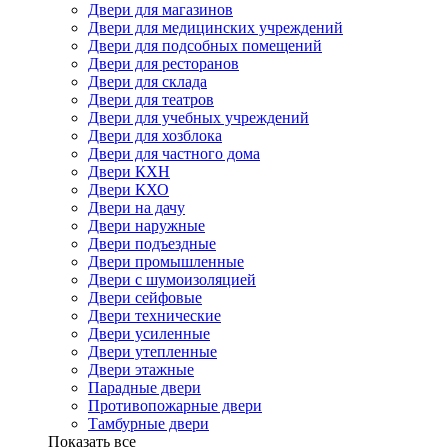
Двери для магазинов
Двери для медицинских учреждений
Двери для подсобных помещений
Двери для ресторанов
Двери для склада
Двери для театров
Двери для учебных учреждений
Двери для хозблока
Двери для частного дома
Двери КХН
Двери КХО
Двери на дачу
Двери наружные
Двери подъездные
Двери промышленные
Двери с шумоизоляцией
Двери сейфовые
Двери технические
Двери усиленные
Двери утепленные
Двери этажные
Парадные двери
Противопожарные двери
Тамбурные двери
Показать все