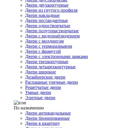
Двери двухконтурные
Двери из гнутого профиля
Двери накладные
Двери нестандартные
Двери одностворчатые
Двери полуторастворчатые
Двери с видеонаблюдением
Двери с молдингом
Двери с терморазрывом
Двери с фрамугой
Двери с электронными замками
Двери трехконтурные
Двери четырехконтурные
Двери широкие
Дизайнерские двери
Распашные уличные двери
Решетчатые двери
Умные двери
Элитные двери
По назначению
Двери антивандальные
Двери бронированные
Двери в квартиру