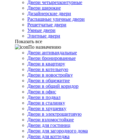
Двери четырехконтурные
Двери широкие
Дизайнерские двери
Распашные уличные двери
Решетчатые двери
Умные двери
Элитные двери
Показать все
По назначению
Двери антивандальные
Двери бронированные
Двери в квартиру
Двери в котельную
Двери в новостройку
Двери в общежитие
Двери в общий коридор
Двери в офис
Двери в подвал
Двери в сталинку
Двери в хрущевку
Двери в электрощитовую
Двери взломостойкие
Двери для гостиниц
Двери для загородного дома
Двери для коттеджа