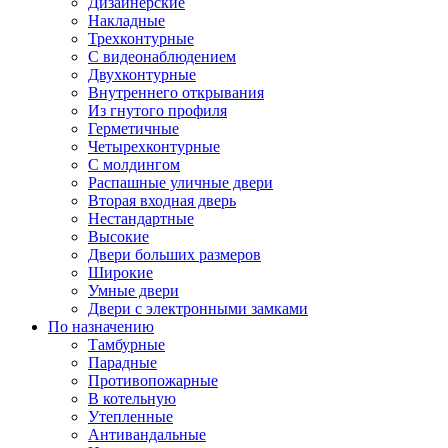
Дизайнерские
Накладные
Трехконтурные
С видеонаблюдением
Двухконтурные
Внутреннего открывания
Из гнутого профиля
Герметичные
Четырехконтурные
С молдингом
Распашные уличные двери
Вторая входная дверь
Нестандартные
Высокие
Двери больших размеров
Широкие
Умные двери
Двери с электронными замками
По назначению
Тамбурные
Парадные
Противопожарные
В котельную
Утепленные
Антивандальные