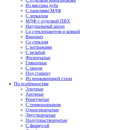
С отделкой винилискожа
Из массива дуба
С панелями МДФ
С зеркалом
МДФ с отделкой ПВХ
Натуральный шпон
Со стеклопакетом и ковкой
Винорит
Со стеклом
С витражами
С резьбой
Филенчатые
Глянцевые
С окном
Под старину
Из нержавеющей стали
По особенностям
Элитные
Арочные
Решетчатые
С терморазрывом
Одностворчатые
Двустворчатые
Полуторастворчатые
С фрамугой