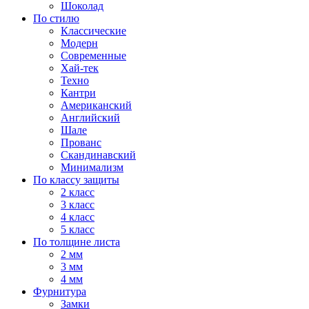
Шоколад
По стилю
Классические
Модерн
Современные
Хай-тек
Техно
Кантри
Американский
Английский
Шале
Прованс
Скандинавский
Минимализм
По классу защиты
2 класс
3 класс
4 класс
5 класс
По толщине листа
2 мм
3 мм
4 мм
Фурнитура
Замки