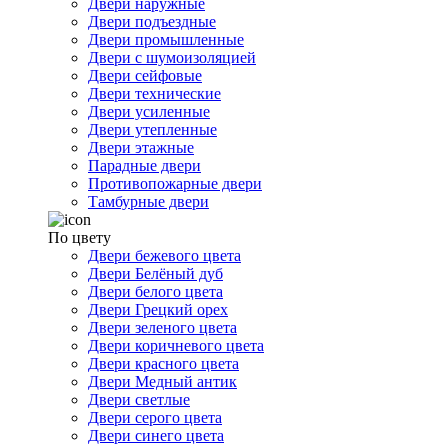
Двери наружные
Двери подъездные
Двери промышленные
Двери с шумоизоляцией
Двери сейфовые
Двери технические
Двери усиленные
Двери утепленные
Двери этажные
Парадные двери
Противопожарные двери
Тамбурные двери
По цвету
Двери бежевого цвета
Двери Белёный дуб
Двери белого цвета
Двери Грецкий орех
Двери зеленого цвета
Двери коричневого цвета
Двери красного цвета
Двери Медный антик
Двери светлые
Двери серого цвета
Двери синего цвета