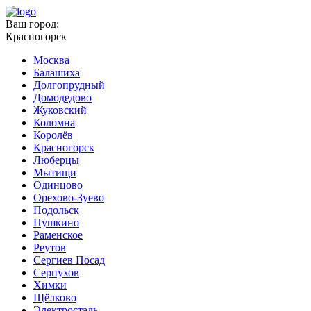
Ваш город:
Красногорск
Москва
Балашиха
Долгопрудный
Домодедово
Жуковский
Коломна
Королёв
Красногорск
Люберцы
Мытищи
Одинцово
Орехово-Зуево
Подольск
Пушкино
Раменское
Реутов
Сергиев Посад
Серпухов
Химки
Щёлково
Электросталь