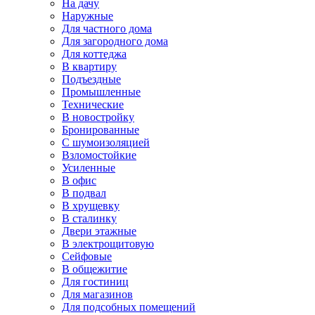
На дачу
Наружные
Для частного дома
Для загородного дома
Для коттеджа
В квартиру
Подъездные
Промышленные
Технические
В новостройку
Бронированные
С шумоизоляцией
Взломостойкие
Усиленные
В офис
В подвал
В хрущевку
В сталинку
Двери этажные
В электрощитовую
Сейфовые
В общежитие
Для гостиниц
Для магазинов
Для подсобных помещений