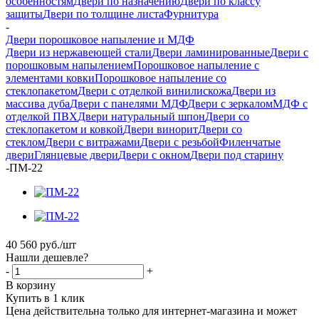
особенностям
Двери по назначению
Двери по классу
защиты
Двери по толщине листа
Фурнитура
-
Двери порошковое напыление и МДФ
Двери из нержавеющей стали
Двери ламинированные
Двери с
порошковым напылением
Порошковое напыление с
элементами ковки
Порошковое напыление со
стеклопакетом
Двери с отделкой винилискожа
Двери из
массива дуба
Двери с панелями МДФ
Двери с зеркалом
МДФ с
отделкой ПВХ
Двери натуральный шпон
Двери со
стеклопакетом и ковкой
Двери винорит
Двери со
стеклом
Двери с витражами
Двери с резьбой
Филенчатые
двери
Глянцевые двери
Двери с окном
Двери под старину
-
ПМ-22
40 560
руб.
/шт
Нашли дешевле?
-
+
В корзину
Купить в 1 клик
Цена действительна только для интернет-магазина и может