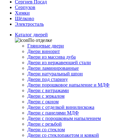
Сергиев Посад
Серпухов
Химки
Щёлково
Электросталь
Каталог дверей
По отделке
Глянцевые двери
Двери винорит
Двери из массива дуба
Двери из нержавеющей стали
Двери ламинированные
Двери натуральный шпон
Двери под старину
Двери порошковое напыление и МДФ
Двери с витражами
Двери с зеркалом
Двери с окном
Двери с отделкой винилискожа
Двери с панелями МДФ
Двери с порошковым напылением
Двери с резьбой
Двери со стеклом
Двери со стеклопакетом и ковкой