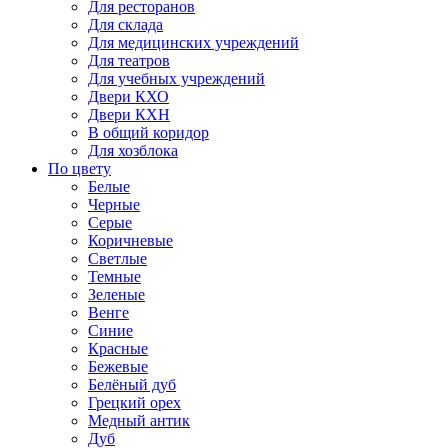
Для ресторанов
Для склада
Для медицинских учреждений
Для театров
Для учебных учреждений
Двери КХО
Двери КХН
В общий коридор
Для хозблока
По цвету
Белые
Черные
Серые
Коричневые
Светлые
Темные
Зеленые
Венге
Синие
Красные
Бежевые
Белёный дуб
Грецкий орех
Медный антик
Дуб