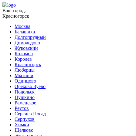
Ваш город:
Красногорск
Москва
Балашиха
Долгопрудный
Домодедово
Жуковский
Коломна
Королёв
Красногорск
Люберцы
Мытищи
Одинцово
Орехово-Зуево
Подольск
Пушкино
Раменское
Реутов
Сергиев Посад
Серпухов
Химки
Щёлково
Электросталь