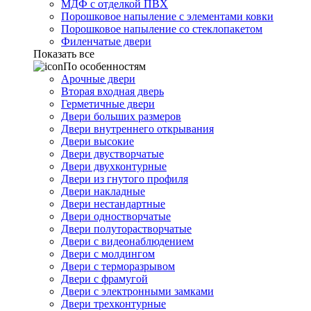
МДФ с отделкой ПВХ
Порошковое напыление с элементами ковки
Порошковое напыление со стеклопакетом
Филенчатые двери
Показать все
По особенностям
Арочные двери
Вторая входная дверь
Герметичные двери
Двери больших размеров
Двери внутреннего открывания
Двери высокие
Двери двустворчатые
Двери двухконтурные
Двери из гнутого профиля
Двери накладные
Двери нестандартные
Двери одностворчатые
Двери полуторастворчатые
Двери с видеонаблюдением
Двери с молдингом
Двери с терморазрывом
Двери с фрамугой
Двери с электронными замками
Двери трехконтурные