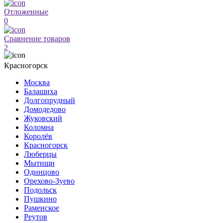
Отложенные
0
Сравнение товаров
2
Красногорск
Москва
Балашиха
Долгопрудный
Домодедово
Жуковский
Коломна
Королёв
Красногорск
Люберцы
Мытищи
Одинцово
Орехово-Зуево
Подольск
Пушкино
Раменское
Реутов