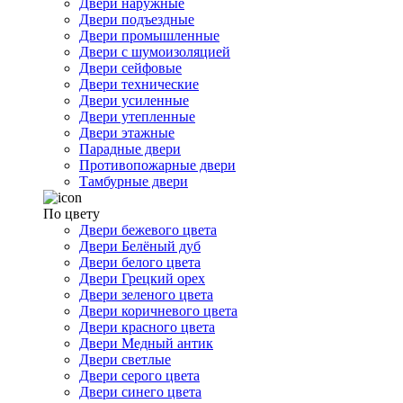
Двери наружные
Двери подъездные
Двери промышленные
Двери с шумоизоляцией
Двери сейфовые
Двери технические
Двери усиленные
Двери утепленные
Двери этажные
Парадные двери
Противопожарные двери
Тамбурные двери
По цвету
Двери бежевого цвета
Двери Белёный дуб
Двери белого цвета
Двери Грецкий орех
Двери зеленого цвета
Двери коричневого цвета
Двери красного цвета
Двери Медный антик
Двери светлые
Двери серого цвета
Двери синего цвета