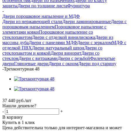
особенностям
Двери по назначению
Двери по классу
защиты
Двери по толщине листа
Фурнитура
-
Двери порошковое напыление и МДФ
Двери из нержавеющей стали
Двери ламинированные
Двери с
порошковым напылением
Порошковое напыление с
элементами ковки
Порошковое напыление со
стеклопакетом
Двери с отделкой винилискожа
Двери из
массива дуба
Двери с панелями МДФ
Двери с зеркалом
МДФ с
отделкой ПВХ
Двери натуральный шпон
Двери со
стеклопакетом и ковкой
Двери винорит
Двери со
стеклом
Двери с витражами
Двери с резьбой
Филенчатые
двери
Глянцевые двери
Двери с окном
Двери под старину
-
Трехконтурная 48
37 440
руб.
/шт
Нашли дешевле?
-
+
В корзину
Купить в 1 клик
Цена действительна только для интернет-магазина и может