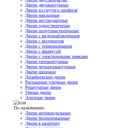
Двери двухконтурные
Двери из гнутого профиля
Двери накладные
Двери нестандартные
Двери одностворчатые
Двери полуторастворчатые
Двери с видеонаблюдением
Двери с молдингом
Двери с терморазрывом
Двери с фрамугой
Двери с электронными замками
Двери трехконтурные
Двери четырехконтурные
Двери широкие
Дизайнерские двери
Распашные уличные двери
Решетчатые двери
Умные двери
Элитные двери
По назначению
Двери антивандальные
Двери бронированные
Двери в квартиру