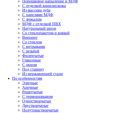
Порошковое напыление и МДФ
С отделкой винилискожа
Из массива дуба
С панелями МДФ
С зеркалом
МДФ с отделкой ПВХ
Натуральный шпон
Со стеклопакетом и ковкой
Винорит
Со стеклом
С витражами
С резьбой
Филенчатые
Глянцевые
С окном
Под старину
Из нержавеющей стали
По особенностям
Элитные
Арочные
Решетчатые
С терморазрывом
Одностворчатые
Двустворчатые
Полуторастворчатые