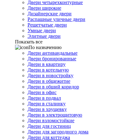
Двери четырехконтурные
Двери широкие
Дизайнерские двери
Распашные уличные двери
Решетчатые двери
Умные двери
Элитные двери
Показать все
По назначению
Двери антивандальные
Двери бронированные
Двери в квартиру
Двери в котельную
Двери в новостройку
Двери в общежитие
Двери в общий коридор
Двери в офис
Двери в подвал
Двери в сталинку
Двери в хрущевку
Двери в электрощитовую
Двери взломостойкие
Двери для гостиниц
Двери для загородного дома
Двери для коттеджа