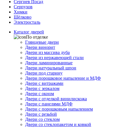
Сергиев Посад
Серпухов
Химки
Щёлково
Электросталь
Каталог дверей
По отделке
Глянцевые двери
Двери винорит
Двери из массива дуба
Двери из нержавеющей стали
Двери ламинированные
Двери натуральный шпон
Двери под старину
Двери порошковое напыление и МДФ
Двери с витражами
Двери с зеркалом
Двери с окном
Двери с отделкой винилискожа
Двери с панелями МДФ
Двери с порошковым напылением
Двери с резьбой
Двери со стеклом
Двери со стеклопакетом и ковкой