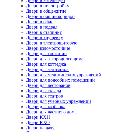
Двери в котельную
Двери в новостройку
Двери в общежитие
Двери в общий коридор
Двери в офис
Двери в подвал
Двери в сталинку
Двери в хрущевку
Двери в электрощитовую
Двери взломостойкие
Двери для гостиниц
Двери для загородного дома
Двери для коттеджа
Двери для магазинов
Двери для медицинских учреждений
Двери для подсобных помещений
Двери для ресторанов
Двери для склада
Двери для театров
Двери для учебных учреждений
Двери для хозблока
Двери для частного дома
Двери КХН
Двери КХО
Двери на дачу