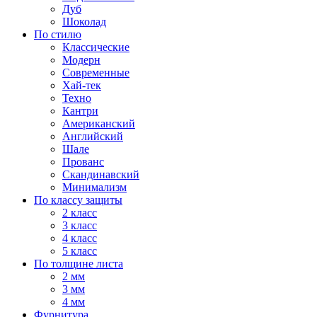
Дуб
Шоколад
По стилю
Классические
Модерн
Современные
Хай-тек
Техно
Кантри
Американский
Английский
Шале
Прованс
Скандинавский
Минимализм
По классу защиты
2 класс
3 класс
4 класс
5 класс
По толщине листа
2 мм
3 мм
4 мм
Фурнитура