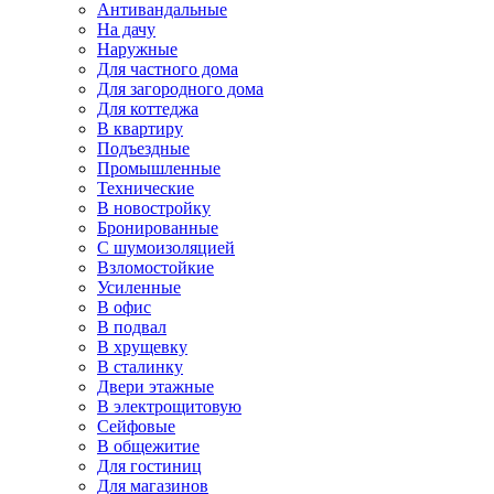
Антивандальные
На дачу
Наружные
Для частного дома
Для загородного дома
Для коттеджа
В квартиру
Подъездные
Промышленные
Технические
В новостройку
Бронированные
С шумоизоляцией
Взломостойкие
Усиленные
В офис
В подвал
В хрущевку
В сталинку
Двери этажные
В электрощитовую
Сейфовые
В общежитие
Для гостиниц
Для магазинов