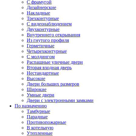
С фрамугой
Дизайнерские
Накладные
Трехконтурные
С видеонаблюдением
Двухконтурные
Внутреннего открывания
Из гнутого профиля
Герметичные
Четырехконтурные
С молдингом
Распашные уличные двери
Вторая входная дверь
Нестандартные
Высокие
Двери больших размеров
Широкие
Умные двери
Двери с электронными замками
По назначению
Тамбурные
Парадные
Противопожарные
В котельную
Утепленные