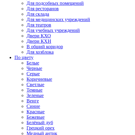
Для подсобных помещений
Для ресторанов
Для склада
Для медицинских учреждений
Для театров
Для учебных учреждений
Двери КХО
Двери КХН
В общий коридор
Для хозблока
По цвету
Белые
Черные
Серые
Коричневые
Светлые
Темные
Зеленые
Венге
Синие
Красные
Бежевые
Белёный дуб
Грецкий орех
Медный антик