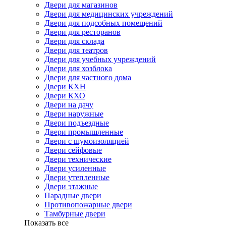
Двери для магазинов
Двери для медицинских учреждений
Двери для подсобных помещений
Двери для ресторанов
Двери для склада
Двери для театров
Двери для учебных учреждений
Двери для хозблока
Двери для частного дома
Двери КХН
Двери КХО
Двери на дачу
Двери наружные
Двери подъездные
Двери промышленные
Двери с шумоизоляцией
Двери сейфовые
Двери технические
Двери усиленные
Двери утепленные
Двери этажные
Парадные двери
Противопожарные двери
Тамбурные двери
Показать все