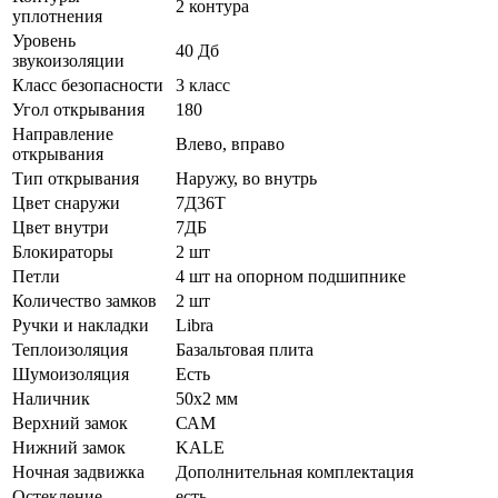
2 контура
уплотнения
Уровень
40 Дб
звукоизоляции
Класс безопасности
3 класс
Угол открывания
180
Направление
Влево, вправо
открывания
Тип открывания
Наружу, во внутрь
Цвет снаружи
7Д36Т
Цвет внутри
7ДБ
Блокираторы
2 шт
Петли
4 шт на опорном подшипнике
Количество замков
2 шт
Ручки и накладки
Libra
Теплоизоляция
Базальтовая плита
Шумоизоляция
Есть
Наличник
50х2 мм
Верхний замок
САМ
Нижний замок
KALE
Ночная задвижка
Дополнительная комплектация
Остекление
есть