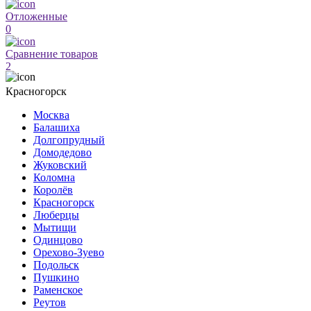
Отложенные
0
Сравнение товаров
2
Красногорск
Москва
Балашиха
Долгопрудный
Домодедово
Жуковский
Коломна
Королёв
Красногорск
Люберцы
Мытищи
Одинцово
Орехово-Зуево
Подольск
Пушкино
Раменское
Реутов