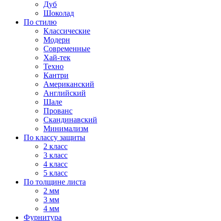
Дуб
Шоколад
По стилю
Классические
Модерн
Современные
Хай-тек
Техно
Кантри
Американский
Английский
Шале
Прованс
Скандинавский
Минимализм
По классу защиты
2 класс
3 класс
4 класс
5 класс
По толщине листа
2 мм
3 мм
4 мм
Фурнитура