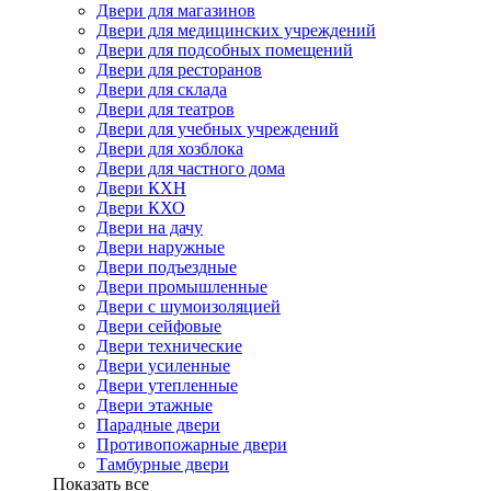
Двери для магазинов
Двери для медицинских учреждений
Двери для подсобных помещений
Двери для ресторанов
Двери для склада
Двери для театров
Двери для учебных учреждений
Двери для хозблока
Двери для частного дома
Двери КХН
Двери КХО
Двери на дачу
Двери наружные
Двери подъездные
Двери промышленные
Двери с шумоизоляцией
Двери сейфовые
Двери технические
Двери усиленные
Двери утепленные
Двери этажные
Парадные двери
Противопожарные двери
Тамбурные двери
Показать все