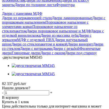
особенностям
Двери по назначению
Двери по классу
защиты
Двери по толщине листа
Фурнитура
-
Двери с панелями МДФ
Двери из нержавеющей стали
Двери ламинированные
Двери с
порошковым напылением
Порошковое напыление с
элементами ковки
Порошковое напыление со
стеклопакетом
Двери порошковое напыление и МДФ
Двери с
отделкой винилискожа
Двери из массива дуба
Двери с
зеркалом
МДФ с отделкой ПВХ
Двери натуральный
шпон
Двери со стеклопакетом и ковкой
Двери винорит
Двери
со стеклом
Двери с витражами
Двери с резьбой
Филенчатые
двери
Глянцевые двери
Двери с окном
Двери под старину
-
двухстворчатая ММ345
82 337
руб.
/шт
Нашли дешевле?
-
+
В корзину
Купить в 1 клик
Цена действительна только для интернет-магазина и может