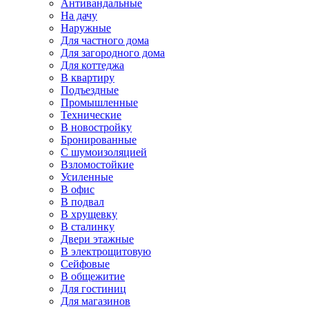
Антивандальные
На дачу
Наружные
Для частного дома
Для загородного дома
Для коттеджа
В квартиру
Подъездные
Промышленные
Технические
В новостройку
Бронированные
С шумоизоляцией
Взломостойкие
Усиленные
В офис
В подвал
В хрущевку
В сталинку
Двери этажные
В электрощитовую
Сейфовые
В общежитие
Для гостиниц
Для магазинов