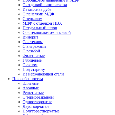
Порошковое напыление и МДФ
С отделкой винилискожа
Из массива дуба
С панелями МДФ
С зеркалом
МДФ с отделкой ПВХ
Натуральный шпон
Со стеклопакетом и ковкой
Винорит
Со стеклом
С витражами
С резьбой
Филенчатые
Глянцевые
С окном
Под старину
Из нержавеющей стали
По особенностям
Элитные
Арочные
Решетчатые
С терморазрывом
Одностворчатые
Двустворчатые
Полуторастворчатые