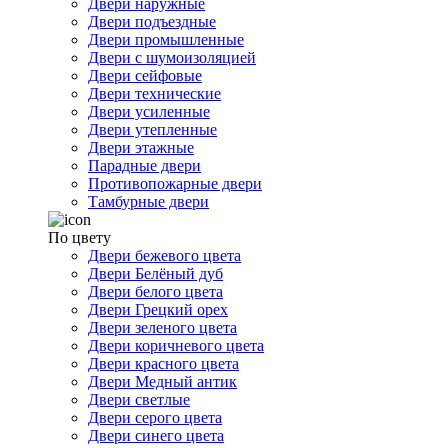
Двери наружные
Двери подъездные
Двери промышленные
Двери с шумоизоляцией
Двери сейфовые
Двери технические
Двери усиленные
Двери утепленные
Двери этажные
Парадные двери
Противопожарные двери
Тамбурные двери
По цвету
Двери бежевого цвета
Двери Белёный дуб
Двери белого цвета
Двери Грецкий орех
Двери зеленого цвета
Двери коричневого цвета
Двери красного цвета
Двери Медный антик
Двери светлые
Двери серого цвета
Двери синего цвета