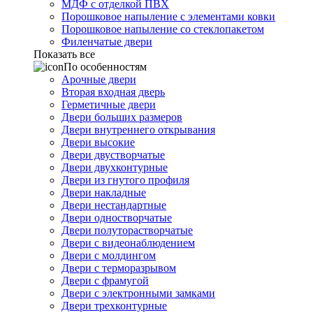
МДФ с отделкой ПВХ
Порошковое напыление с элементами ковки
Порошковое напыление со стеклопакетом
Филенчатые двери
Показать все
По особенностям
Арочные двери
Вторая входная дверь
Герметичные двери
Двери больших размеров
Двери внутреннего открывания
Двери высокие
Двери двустворчатые
Двери двухконтурные
Двери из гнутого профиля
Двери накладные
Двери нестандартные
Двери одностворчатые
Двери полуторастворчатые
Двери с видеонаблюдением
Двери с молдингом
Двери с терморазрывом
Двери с фрамугой
Двери с электронными замками
Двери трехконтурные