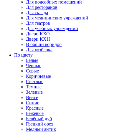
Для подсобных помещений
Для ресторанов
Для склада
Для медицинских учреждений
Для театров
Для учебных учреждений
Двери КХО
Двери КХН
В общий коридор
Для хозблока
По цвету
Белые
Черные
Серые
Коричневые
Светлые
Темные
Зеленые
Венге
Синие
Красные
Бежевые
Белёный дуб
Грецкий орех
Медный антик