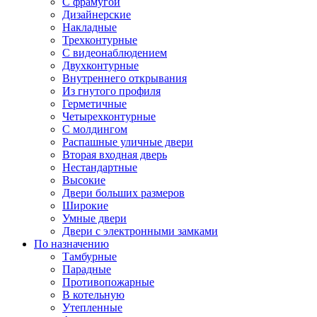
С фрамугой
Дизайнерские
Накладные
Трехконтурные
С видеонаблюдением
Двухконтурные
Внутреннего открывания
Из гнутого профиля
Герметичные
Четырехконтурные
С молдингом
Распашные уличные двери
Вторая входная дверь
Нестандартные
Высокие
Двери больших размеров
Широкие
Умные двери
Двери с электронными замками
По назначению
Тамбурные
Парадные
Противопожарные
В котельную
Утепленные