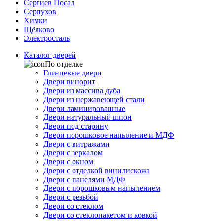
Сергиев Посад
Серпухов
Химки
Щёлково
Электросталь
Каталог дверей
По отделке
Глянцевые двери
Двери винорит
Двери из массива дуба
Двери из нержавеющей стали
Двери ламинированные
Двери натуральный шпон
Двери под старину
Двери порошковое напыление и МДФ
Двери с витражами
Двери с зеркалом
Двери с окном
Двери с отделкой винилискожа
Двери с панелями МДФ
Двери с порошковым напылением
Двери с резьбой
Двери со стеклом
Двери со стеклопакетом и ковкой