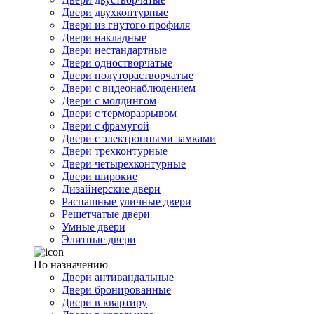
Двери двухконтурные
Двери из гнутого профиля
Двери накладные
Двери нестандартные
Двери одностворчатые
Двери полуторастворчатые
Двери с видеонаблюдением
Двери с молдингом
Двери с терморазрывом
Двери с фрамугой
Двери с электронными замками
Двери трехконтурные
Двери четырехконтурные
Двери широкие
Дизайнерские двери
Распашные уличные двери
Решетчатые двери
Умные двери
Элитные двери
По назначению
Двери антивандальные
Двери бронированные
Двери в квартиру