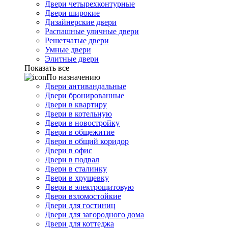
Двери четырехконтурные
Двери широкие
Дизайнерские двери
Распашные уличные двери
Решетчатые двери
Умные двери
Элитные двери
Показать все
По назначению
Двери антивандальные
Двери бронированные
Двери в квартиру
Двери в котельную
Двери в новостройку
Двери в общежитие
Двери в общий коридор
Двери в офис
Двери в подвал
Двери в сталинку
Двери в хрущевку
Двери в электрощитовую
Двери взломостойкие
Двери для гостиниц
Двери для загородного дома
Двери для коттеджа