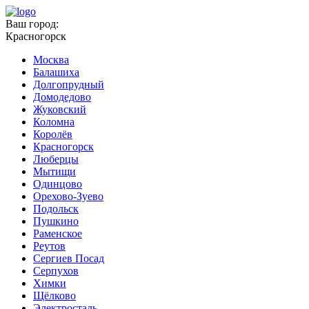
Ваш город:
Красногорск
Москва
Балашиха
Долгопрудный
Домодедово
Жуковский
Коломна
Королёв
Красногорск
Люберцы
Мытищи
Одинцово
Орехово-Зуево
Подольск
Пушкино
Раменское
Реутов
Сергиев Посад
Серпухов
Химки
Щёлково
Электросталь