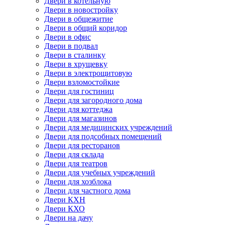
Двери в котельную
Двери в новостройку
Двери в общежитие
Двери в общий коридор
Двери в офис
Двери в подвал
Двери в сталинку
Двери в хрущевку
Двери в электрощитовую
Двери взломостойкие
Двери для гостиниц
Двери для загородного дома
Двери для коттеджа
Двери для магазинов
Двери для медицинских учреждений
Двери для подсобных помещений
Двери для ресторанов
Двери для склада
Двери для театров
Двери для учебных учреждений
Двери для хозблока
Двери для частного дома
Двери КХН
Двери КХО
Двери на дачу