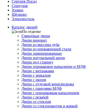
Сергиев Посад
Серпухов
Химки
Щёлково
Электросталь
Каталог дверей
По отделке
Глянцевые двери
Двери винорит
Двери из массива дуба
Двери из нержавеющей стали
Двери ламинированные
Двери натуральный шпон
Двери под старину
Двери порошковое напыление и МДФ
Двери с витражами
Двери с зеркалом
Двери с окном
Двери с отделкой винилискожа
Двери с панелями МДФ
Двери с порошковым напылением
Двери с резьбой
Двери со стеклом
Двери со стеклопакетом и ковкой