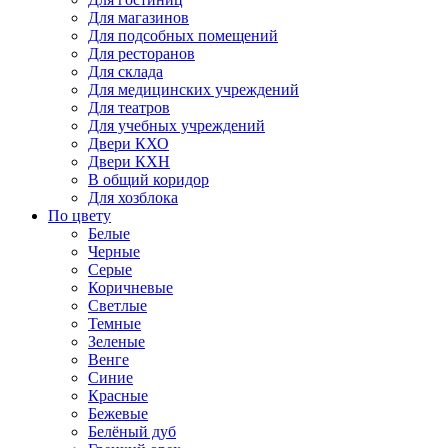
Для магазинов
Для подсобных помещений
Для ресторанов
Для склада
Для медицинских учреждений
Для театров
Для учебных учреждений
Двери КХО
Двери КХН
В общий коридор
Для хозблока
По цвету
Белые
Черные
Серые
Коричневые
Светлые
Темные
Зеленые
Венге
Синие
Красные
Бежевые
Белёный дуб