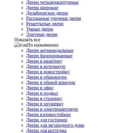
Двери четырехконтурные
Двери широкие
Дизайнерские двери
Распашные уличные двери
Решетчатые двери
Умные двери
Элитные двери
Показать все
По назначению
Двери антивандальные
Двери бронированные
Двери в квартиру
Двери в котельную
Двери в новостройку
Двери в общежитие
Двери в общий коридор
Двери в офис
Двери в подвал
Двери в сталинку
Двери в хрущевку
Двери в электрощитовую
Двери взломостойкие
Двери для гостиниц
Двери для загородного дома
Двери для коттеджа