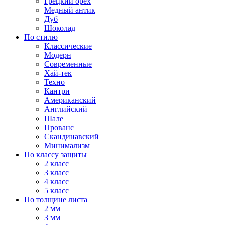
Грецкий орех
Медный антик
Дуб
Шоколад
По стилю
Классические
Модерн
Современные
Хай-тек
Техно
Кантри
Американский
Английский
Шале
Прованс
Скандинавский
Минимализм
По классу защиты
2 класс
3 класс
4 класс
5 класс
По толщине листа
2 мм
3 мм