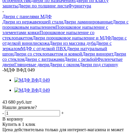
особенностям
Двери по назначению
Двери по классу
защиты
Двери по толщине листа
Фурнитура
-
Двери с панелями МДФ
Двери из нержавеющей стали
Двери ламинированные
Двери с
порошковым напылением
Порошковое напыление с
элементами ковки
Порошковое напыление со
стеклопакетом
Двери порошковое напыление и МДФ
Двери с
отделкой винилискожа
Двери из массива дуба
Двери с
зеркалом
МДФ с отделкой ПВХ
Двери натуральный
шпон
Двери со стеклопакетом и ковкой
Двери винорит
Двери
со стеклом
Двери с витражами
Двери с резьбой
Филенчатые
двери
Глянцевые двери
Двери с окном
Двери под старину
-
МДФ ВФД 049
43 680
руб.
/шт
Нашли дешевле?
-
+
В корзину
Купить в 1 клик
Цена действительна только для интернет-магазина и может