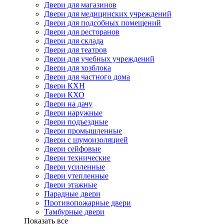
Двери для магазинов
Двери для медицинских учреждений
Двери для подсобных помещений
Двери для ресторанов
Двери для склада
Двери для театров
Двери для учебных учреждений
Двери для хозблока
Двери для частного дома
Двери КХН
Двери КХО
Двери на дачу
Двери наружные
Двери подъездные
Двери промышленные
Двери с шумоизоляцией
Двери сейфовые
Двери технические
Двери усиленные
Двери утепленные
Двери этажные
Парадные двери
Противопожарные двери
Тамбурные двери
Показать все