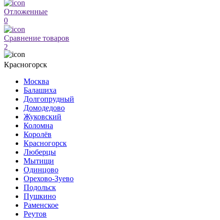
Отложенные
0
Сравнение товаров
2
Красногорск
Москва
Балашиха
Долгопрудный
Домодедово
Жуковский
Коломна
Королёв
Красногорск
Люберцы
Мытищи
Одинцово
Орехово-Зуево
Подольск
Пушкино
Раменское
Реутов