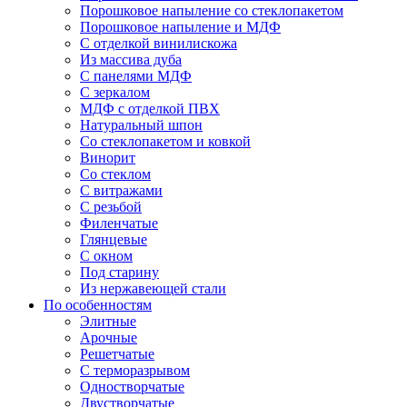
Порошковое напыление со стеклопакетом
Порошковое напыление и МДФ
С отделкой винилискожа
Из массива дуба
С панелями МДФ
С зеркалом
МДФ с отделкой ПВХ
Натуральный шпон
Со стеклопакетом и ковкой
Винорит
Со стеклом
С витражами
С резьбой
Филенчатые
Глянцевые
С окном
Под старину
Из нержавеющей стали
По особенностям
Элитные
Арочные
Решетчатые
С терморазрывом
Одностворчатые
Двустворчатые