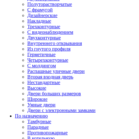
Полуторастворчатые
С фрамугой
Дизайнерские
Накладные
Трехконтурные
С видеонаблюдением
Двухконтурные
Внутреннего открывания
Из гнутого профиля
Герметичные
Четырехконтурные
С молдингом
Распашные уличные двери
Вторая входная дверь
Нестандартные
Высокие
Двери больших размеров
Широкие
Умные двери
Двери с электронными замками
По назначению
Тамбурные
Парадные
Противопожарные
В котельную