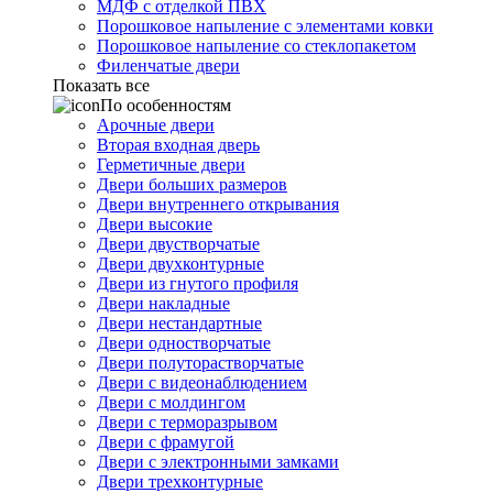
МДФ с отделкой ПВХ
Порошковое напыление с элементами ковки
Порошковое напыление со стеклопакетом
Филенчатые двери
Показать все
По особенностям
Арочные двери
Вторая входная дверь
Герметичные двери
Двери больших размеров
Двери внутреннего открывания
Двери высокие
Двери двустворчатые
Двери двухконтурные
Двери из гнутого профиля
Двери накладные
Двери нестандартные
Двери одностворчатые
Двери полуторастворчатые
Двери с видеонаблюдением
Двери с молдингом
Двери с терморазрывом
Двери с фрамугой
Двери с электронными замками
Двери трехконтурные