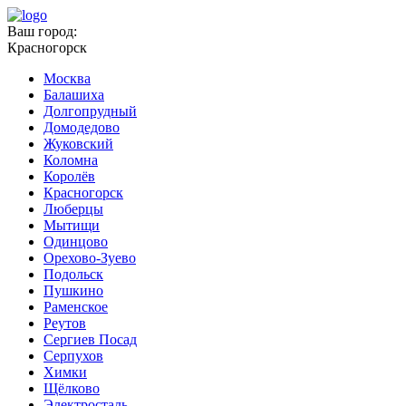
Ваш город:
Красногорск
Москва
Балашиха
Долгопрудный
Домодедово
Жуковский
Коломна
Королёв
Красногорск
Люберцы
Мытищи
Одинцово
Орехово-Зуево
Подольск
Пушкино
Раменское
Реутов
Сергиев Посад
Серпухов
Химки
Щёлково
Электросталь