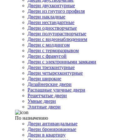
Двери двухконтурные
Двери из гнутого профиля
Двери накладные
Двери нестандартные
Двери одностворчатые
Двери полуторастворчатые
Двери с видеонаблюдением
Двери с молдингом
Двери с терморазрывом
Двери с фрамугой
Двери с электронными замками
Двери трехконтурные
Двери четырехконтурные
Двери широкие
Дизайнерские двери
Распашные уличные двери
Решетчатые двери
Умные двери
Элитные двери
По назначению
Двери антивандальные
Двери бронированные
Двери в квартиру