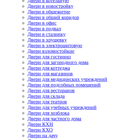
Двери в котельную
Двери в новостройку
Двери в общежитие
Двери в общий коридор
Двери в офис
Двери в подвал
Двери в сталинку
Двери в хрущевку
Двери в электрощитовую
Двери взломостойкие
Двери для гостиниц
Двери для загородного дома
Двери для коттеджа
Двери для магазинов
Двери для медицинских учреждений
Двери для подсобных помещений
Двери для ресторанов
Двери для склада
Двери для театров
Двери для учебных учреждений
Двери для хозблока
Двери для частного дома
Двери КХН
Двери КХО
Двери на дачу