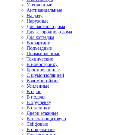
Утепленные
Антивандальные
На дачу
Наружные
Для частного дома
Для загородного дома
Для коттеджа
В квартиру
Подъездные
Промышленные
Технические
В новостройку
Бронированные
С шумоизоляцией
Взломостойкие
Усиленные
В офис
В подвал
В хрущевку
В сталинку
Двери этажные
В электрощитовую
Сейфовые
В общежитие
Для гостиниц