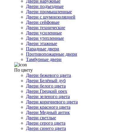
Двери наружные
Двери подъездные
Двери промышленные
Двери с шумоизоляцией
Двери сейфовые
Двери технические
Двери усиленные
Двери утепленные
Двери этажные
Парадные двери
Противопожарные двери
Тамбурные двери
По цвету
Двери бежевого цвета
Двери Белёный дуб
Двери белого цвета
Двери Грецкий орех
Двери зеленого цвета
Двери коричневого цвета
Двери красного цвета
Двери Медный антик
Двери светлые
Двери серого цвета
Двери синего цвета