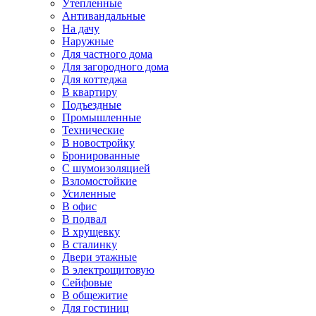
Утепленные
Антивандальные
На дачу
Наружные
Для частного дома
Для загородного дома
Для коттеджа
В квартиру
Подъездные
Промышленные
Технические
В новостройку
Бронированные
С шумоизоляцией
Взломостойкие
Усиленные
В офис
В подвал
В хрущевку
В сталинку
Двери этажные
В электрощитовую
Сейфовые
В общежитие
Для гостиниц