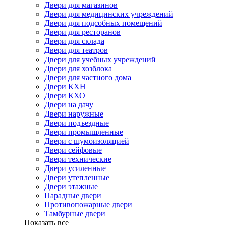
Двери для магазинов
Двери для медицинских учреждений
Двери для подсобных помещений
Двери для ресторанов
Двери для склада
Двери для театров
Двери для учебных учреждений
Двери для хозблока
Двери для частного дома
Двери КХН
Двери КХО
Двери на дачу
Двери наружные
Двери подъездные
Двери промышленные
Двери с шумоизоляцией
Двери сейфовые
Двери технические
Двери усиленные
Двери утепленные
Двери этажные
Парадные двери
Противопожарные двери
Тамбурные двери
Показать все