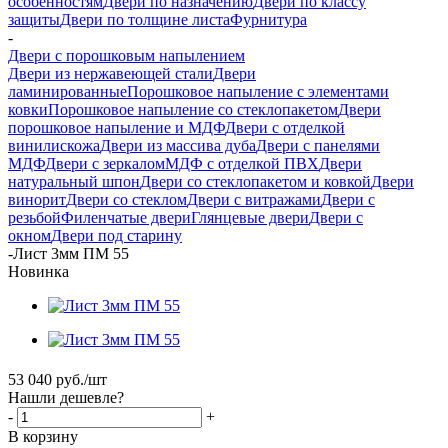
особенностям
Двери по назначению
Двери по классу
защиты
Двери по толщине листа
Фурнитура
-
Двери с порошковым напылением
Двери из нержавеющей стали
Двери
ламинированные
Порошковое напыление с элементами
ковки
Порошковое напыление со стеклопакетом
Двери
порошковое напыление и МДФ
Двери с отделкой
винилискожа
Двери из массива дуба
Двери с панелями
МДФ
Двери с зеркалом
МДФ с отделкой ПВХ
Двери
натуральный шпон
Двери со стеклопакетом и ковкой
Двери
винорит
Двери со стеклом
Двери с витражами
Двери с
резьбой
Филенчатые двери
Глянцевые двери
Двери с
окном
Двери под старину
-
Лист 3мм ПМ 55
Новинка
53 040
руб.
/шт
Нашли дешевле?
-
+
В корзину