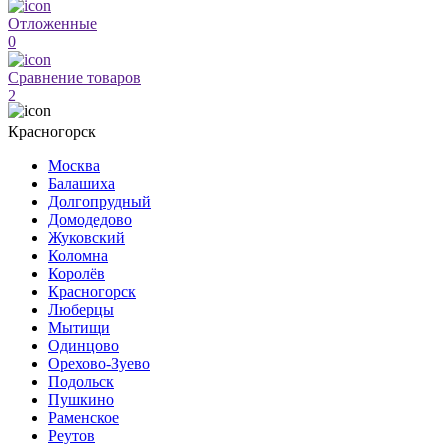
Отложенные
0
Сравнение товаров
2
Красногорск
Москва
Балашиха
Долгопрудный
Домодедово
Жуковский
Коломна
Королёв
Красногорск
Люберцы
Мытищи
Одинцово
Орехово-Зуево
Подольск
Пушкино
Раменское
Реутов