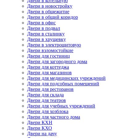
Двери в котельную
Двери в новостройку
Двери в общежитие
Двери в общий коридор
Двери в офис
Двери в подвал
Двери в сталинку
Двери в хрущевку
Двери в электрощитовую
Двери взломостойкие
Двери для гостиниц
Двери для загородного дома
Двери для коттеджа
Двери для магазинов
Двери для медицинских учреждений
Двери для подсобных помещений
Двери для ресторанов
Двери для склада
Двери для театров
Двери для учебных учреждений
Двери для хозблока
Двери для частного дома
Двери КХН
Двери КХО
Двери на дачу