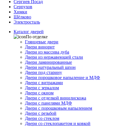
Сергиев Посад
Серпухов
Химки
Щёлково
Электросталь
Каталог дверей
По отделке
Глянцевые двери
Двери винорит
Двери из массива дуба
Двери из нержавеющей стали
Двери ламинированные
Двери натуральный шпон
Двери под старину
Двери порошковое напыление и МДФ
Двери с витражами
Двери с зеркалом
Двери с окном
Двери с отделкой винилискожа
Двери с панелями МДФ
Двери с порошковым напылением
Двери с резьбой
Двери со стеклом
Двери со стеклопакетом и ковкой