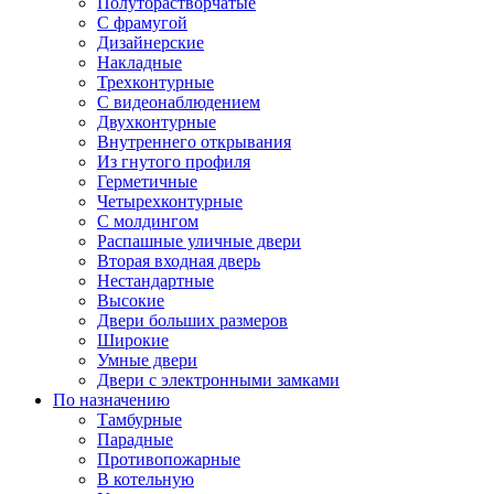
Полуторастворчатые
С фрамугой
Дизайнерские
Накладные
Трехконтурные
С видеонаблюдением
Двухконтурные
Внутреннего открывания
Из гнутого профиля
Герметичные
Четырехконтурные
С молдингом
Распашные уличные двери
Вторая входная дверь
Нестандартные
Высокие
Двери больших размеров
Широкие
Умные двери
Двери с электронными замками
По назначению
Тамбурные
Парадные
Противопожарные
В котельную