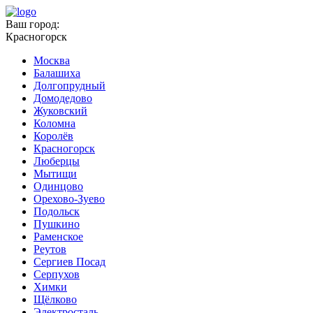
Ваш город:
Красногорск
Москва
Балашиха
Долгопрудный
Домодедово
Жуковский
Коломна
Королёв
Красногорск
Люберцы
Мытищи
Одинцово
Орехово-Зуево
Подольск
Пушкино
Раменское
Реутов
Сергиев Посад
Серпухов
Химки
Щёлково
Электросталь