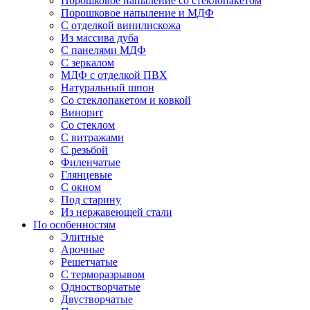
Порошковое напыление со стеклопакетом
Порошковое напыление и МДФ
С отделкой винилискожа
Из массива дуба
С панелями МДФ
С зеркалом
МДФ с отделкой ПВХ
Натуральный шпон
Со стеклопакетом и ковкой
Винорит
Со стеклом
С витражами
С резьбой
Филенчатые
Глянцевые
С окном
Под старину
Из нержавеющей стали
По особенностям
Элитные
Арочные
Решетчатые
С терморазрывом
Одностворчатые
Двустворчатые