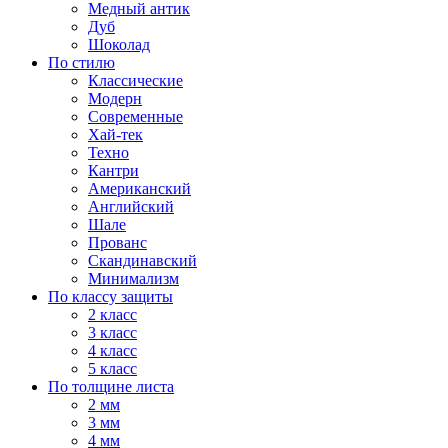
Медный антик
Дуб
Шоколад
По стилю
Классические
Модерн
Современные
Хай-тек
Техно
Кантри
Американский
Английский
Шале
Прованс
Скандинавский
Минимализм
По классу защиты
2 класс
3 класс
4 класс
5 класс
По толщине листа
2 мм
3 мм
4 мм