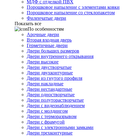
МДФ с отделкой ПВХ
Порошковое напыление с элементами ковки
Порошковое напыление со стеклопакетом
Филенчатые двери
Показать все
По особенностям
Арочные двери
Вторая входная дверь
Герметичные двери
Двери больших размеров
Двери внутреннего открывания
Двери высокие
Двери двустворчатые
Двери двухконтурные
Двери из гнутого профиля
Двери накладные
Двери нестандартные
Двери одностворчатые
Двери полуторастворчатые
Двери с видеонаблюдением
Двери с молдингом
Двери с терморазрывом
Двери с фрамугой
Двери с электронными замками
Двери трехконтурные