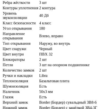
Ребра жёсткости
3 шт
Контуры уплотнения
2 контура
Уровень
40 Дб
звукоизоляции
Класс безопасности
4 класс
Угол открывания
180
Направление
Влево, вправо
открывания
Тип открывания
Наружу, во внутрь
Цвет снаружи
Черный
Цвет внутри
ПВХ 32
Блокираторы
2 шт
Петли
3 шт на опорном подшипнике
Количество замков
2 шт
Ручки и накладки
Libra
Теплоизоляция
Базальтовая плита
Шумоизоляция
Есть
Наличник
50х3 мм
Глазок
Есть
Верхний замок
Border (Бордер) сувальдный ЗВ8-6
Нижний замок
Border (Бордер) с защёлкой ЗВ4-3Г