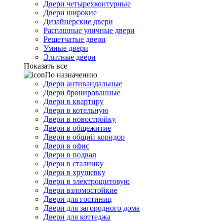
Двери четырехконтурные
Двери широкие
Дизайнерские двери
Распашные уличные двери
Решетчатые двери
Умные двери
Элитные двери
Показать все
По назначению
Двери антивандальные
Двери бронированные
Двери в квартиру
Двери в котельную
Двери в новостройку
Двери в общежитие
Двери в общий коридор
Двери в офис
Двери в подвал
Двери в сталинку
Двери в хрущевку
Двери в электрощитовую
Двери взломостойкие
Двери для гостиниц
Двери для загородного дома
Двери для коттеджа