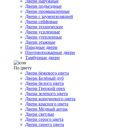
Двери наружные
Двери подъездные
Двери промышленные
Двери с шумоизоляцией
Двери сейфовые
Двери технические
Двери усиленные
Двери утепленные
Двери этажные
Парадные двери
Противопожарные двери
Тамбурные двери
По цвету
Двери бежевого цвета
Двери Белёный дуб
Двери белого цвета
Двери Грецкий орех
Двери зеленого цвета
Двери коричневого цвета
Двери красного цвета
Двери Медный антик
Двери светлые
Двери серого цвета
Двери синего цвета