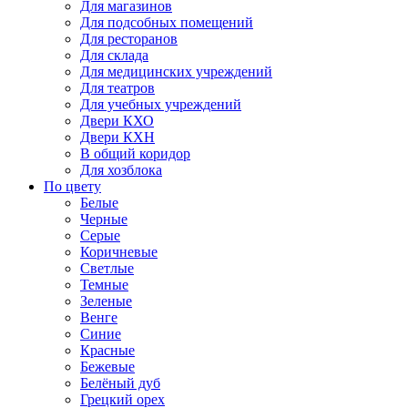
Для магазинов
Для подсобных помещений
Для ресторанов
Для склада
Для медицинских учреждений
Для театров
Для учебных учреждений
Двери КХО
Двери КХН
В общий коридор
Для хозблока
По цвету
Белые
Черные
Серые
Коричневые
Светлые
Темные
Зеленые
Венге
Синие
Красные
Бежевые
Белёный дуб
Грецкий орех