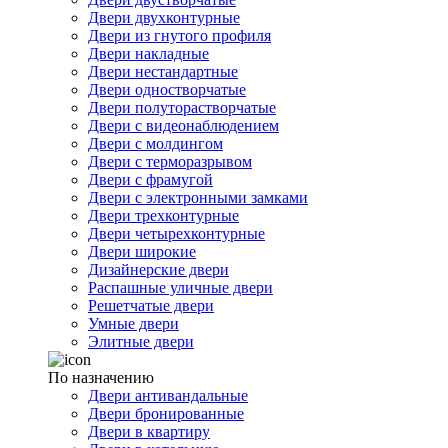
Двери двухконтурные
Двери из гнутого профиля
Двери накладные
Двери нестандартные
Двери одностворчатые
Двери полуторастворчатые
Двери с видеонаблюдением
Двери с молдингом
Двери с терморазрывом
Двери с фрамугой
Двери с электронными замками
Двери трехконтурные
Двери четырехконтурные
Двери широкие
Дизайнерские двери
Распашные уличные двери
Решетчатые двери
Умные двери
Элитные двери
По назначению
Двери антивандальные
Двери бронированные
Двери в квартиру