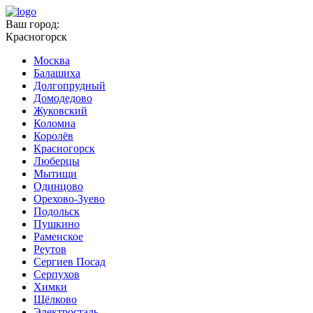
Ваш город:
Красногорск
Москва
Балашиха
Долгопрудный
Домодедово
Жуковский
Коломна
Королёв
Красногорск
Люберцы
Мытищи
Одинцово
Орехово-Зуево
Подольск
Пушкино
Раменское
Реутов
Сергиев Посад
Серпухов
Химки
Щёлково
Электросталь