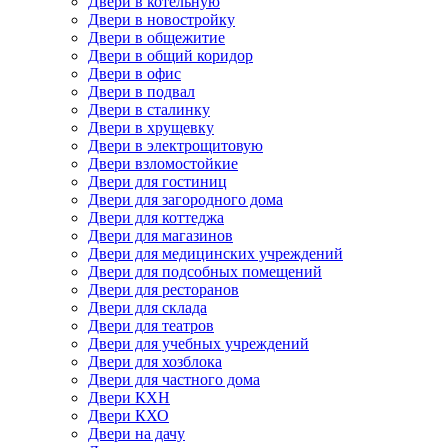
Двери в котельную
Двери в новостройку
Двери в общежитие
Двери в общий коридор
Двери в офис
Двери в подвал
Двери в сталинку
Двери в хрущевку
Двери в электрощитовую
Двери взломостойкие
Двери для гостиниц
Двери для загородного дома
Двери для коттеджа
Двери для магазинов
Двери для медицинских учреждений
Двери для подсобных помещений
Двери для ресторанов
Двери для склада
Двери для театров
Двери для учебных учреждений
Двери для хозблока
Двери для частного дома
Двери КХН
Двери КХО
Двери на дачу