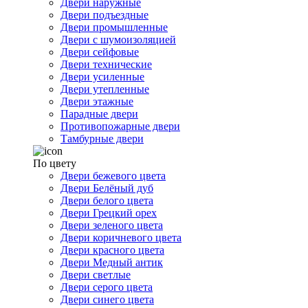
Двери наружные
Двери подъездные
Двери промышленные
Двери с шумоизоляцией
Двери сейфовые
Двери технические
Двери усиленные
Двери утепленные
Двери этажные
Парадные двери
Противопожарные двери
Тамбурные двери
По цвету
Двери бежевого цвета
Двери Белёный дуб
Двери белого цвета
Двери Грецкий орех
Двери зеленого цвета
Двери коричневого цвета
Двери красного цвета
Двери Медный антик
Двери светлые
Двери серого цвета
Двери синего цвета