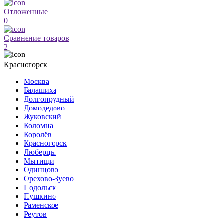
Отложенные
0
Сравнение товаров
2
Красногорск
Москва
Балашиха
Долгопрудный
Домодедово
Жуковский
Коломна
Королёв
Красногорск
Люберцы
Мытищи
Одинцово
Орехово-Зуево
Подольск
Пушкино
Раменское
Реутов