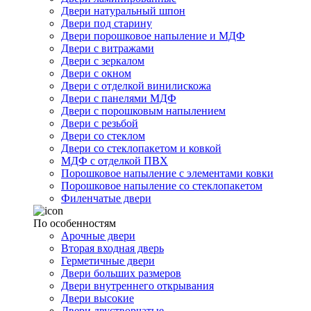
Двери натуральный шпон
Двери под старину
Двери порошковое напыление и МДФ
Двери с витражами
Двери с зеркалом
Двери с окном
Двери с отделкой винилискожа
Двери с панелями МДФ
Двери с порошковым напылением
Двери с резьбой
Двери со стеклом
Двери со стеклопакетом и ковкой
МДФ с отделкой ПВХ
Порошковое напыление с элементами ковки
Порошковое напыление со стеклопакетом
Филенчатые двери
По особенностям
Арочные двери
Вторая входная дверь
Герметичные двери
Двери больших размеров
Двери внутреннего открывания
Двери высокие
Двери двустворчатые