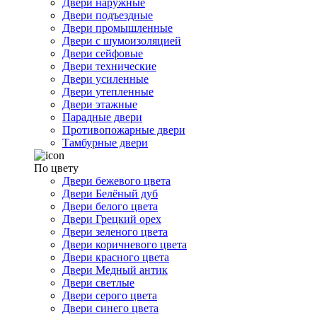
Двери наружные
Двери подъездные
Двери промышленные
Двери с шумоизоляцией
Двери сейфовые
Двери технические
Двери усиленные
Двери утепленные
Двери этажные
Парадные двери
Противопожарные двери
Тамбурные двери
По цвету
Двери бежевого цвета
Двери Белёный дуб
Двери белого цвета
Двери Грецкий орех
Двери зеленого цвета
Двери коричневого цвета
Двери красного цвета
Двери Медный антик
Двери светлые
Двери серого цвета
Двери синего цвета