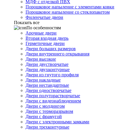
МДФ с отделкой ПВХ
Порошковое напыление с элементами ковки
Порошковое напыление со стеклопакетом
Филенчатые двери
Показать все
По особенностям
Арочные двери
Вторая входная дверь
Герметичные двери
Двери больших размеров
Двери внутреннего открывания
Двери высокие
Двери двустворчатые
Двери двухконтурные
Двери из гнутого профиля
Двери накладные
Двери нестандартные
Двери одностворчатые
Двери полуторастворчатые
Двери с видеонаблюдением
Двери с молдингом
Двери с терморазрывом
Двери с фрамугой
Двери с электронными замками
Двери трехконтурные