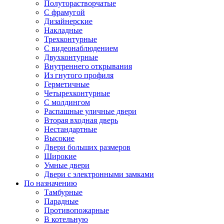
Полуторастворчатые
С фрамугой
Дизайнерские
Накладные
Трехконтурные
С видеонаблюдением
Двухконтурные
Внутреннего открывания
Из гнутого профиля
Герметичные
Четырехконтурные
С молдингом
Распашные уличные двери
Вторая входная дверь
Нестандартные
Высокие
Двери больших размеров
Широкие
Умные двери
Двери с электронными замками
По назначению
Тамбурные
Парадные
Противопожарные
В котельную