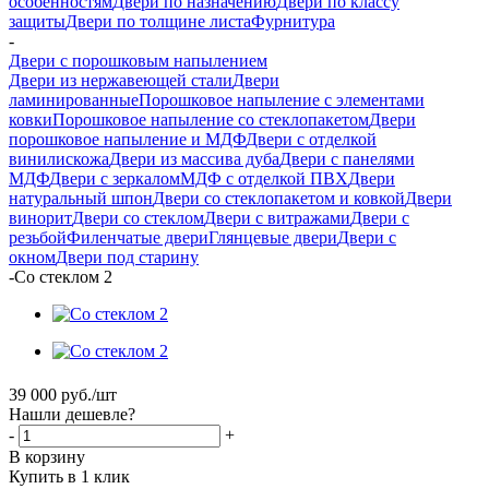
особенностям
Двери по назначению
Двери по классу
защиты
Двери по толщине листа
Фурнитура
-
Двери с порошковым напылением
Двери из нержавеющей стали
Двери
ламинированные
Порошковое напыление с элементами
ковки
Порошковое напыление со стеклопакетом
Двери
порошковое напыление и МДФ
Двери с отделкой
винилискожа
Двери из массива дуба
Двери с панелями
МДФ
Двери с зеркалом
МДФ с отделкой ПВХ
Двери
натуральный шпон
Двери со стеклопакетом и ковкой
Двери
винорит
Двери со стеклом
Двери с витражами
Двери с
резьбой
Филенчатые двери
Глянцевые двери
Двери с
окном
Двери под старину
-
Со стеклом 2
39 000
руб.
/шт
Нашли дешевле?
-
+
В корзину
Купить в 1 клик