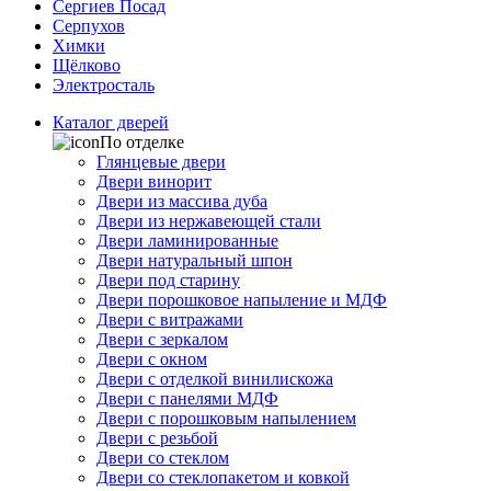
Сергиев Посад
Серпухов
Химки
Щёлково
Электросталь
Каталог дверей
По отделке
Глянцевые двери
Двери винорит
Двери из массива дуба
Двери из нержавеющей стали
Двери ламинированные
Двери натуральный шпон
Двери под старину
Двери порошковое напыление и МДФ
Двери с витражами
Двери с зеркалом
Двери с окном
Двери с отделкой винилискожа
Двери с панелями МДФ
Двери с порошковым напылением
Двери с резьбой
Двери со стеклом
Двери со стеклопакетом и ковкой