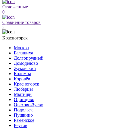
Отложенные
0
Сравнение товаров
2
Красногорск
Москва
Балашиха
Долгопрудный
Домодедово
Жуковский
Коломна
Королёв
Красногорск
Люберцы
Мытищи
Одинцово
Орехово-Зуево
Подольск
Пушкино
Раменское
Реутов