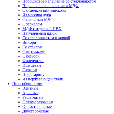
Порошковое напыление со стеклопакетом
Порошковое напыление и МДФ
С отделкой винилискожа
Из массива дуба
С панелями МДФ
С зеркалом
МДФ с отделкой ПВХ
Натуральный шпон
Со стеклопакетом и ковкой
Винорит
Со стеклом
С витражами
С резьбой
Филенчатые
Глянцевые
С окном
Под старину
Из нержавеющей стали
По особенностям
Элитные
Арочные
Решетчатые
С терморазрывом
Одностворчатые
Двустворчатые