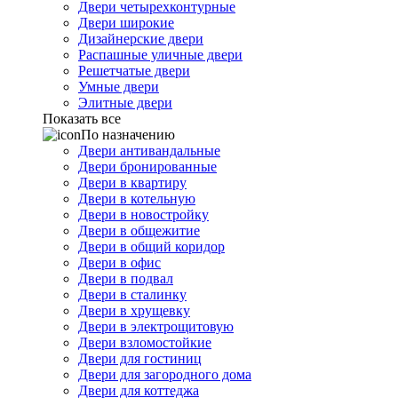
Двери четырехконтурные
Двери широкие
Дизайнерские двери
Распашные уличные двери
Решетчатые двери
Умные двери
Элитные двери
Показать все
По назначению
Двери антивандальные
Двери бронированные
Двери в квартиру
Двери в котельную
Двери в новостройку
Двери в общежитие
Двери в общий коридор
Двери в офис
Двери в подвал
Двери в сталинку
Двери в хрущевку
Двери в электрощитовую
Двери взломостойкие
Двери для гостиниц
Двери для загородного дома
Двери для коттеджа