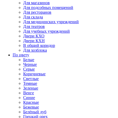
Для магазинов
Для подсобных помещений
Для ресторанов
Для склада
Для медицинских учреждений
Для театров
Для учебных учреждений
Двери КХО
Двери КХН
В общий коридор
Для хозблока
По цвету
Белые
Черные
Серые
Коричневые
Светлые
Темные
Зеленые
Венге
Синие
Красные
Бежевые
Белёный дуб
Грецкий орех