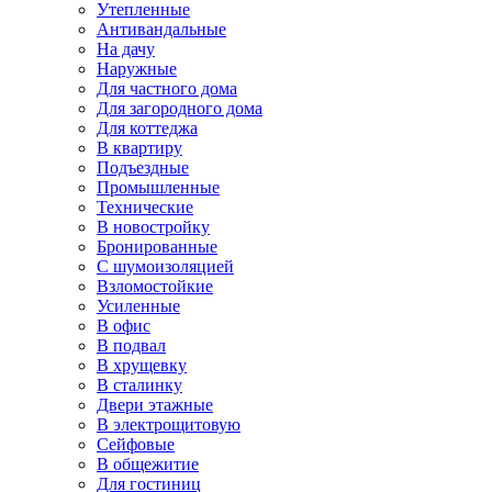
Утепленные
Антивандальные
На дачу
Наружные
Для частного дома
Для загородного дома
Для коттеджа
В квартиру
Подъездные
Промышленные
Технические
В новостройку
Бронированные
С шумоизоляцией
Взломостойкие
Усиленные
В офис
В подвал
В хрущевку
В сталинку
Двери этажные
В электрощитовую
Сейфовые
В общежитие
Для гостиниц