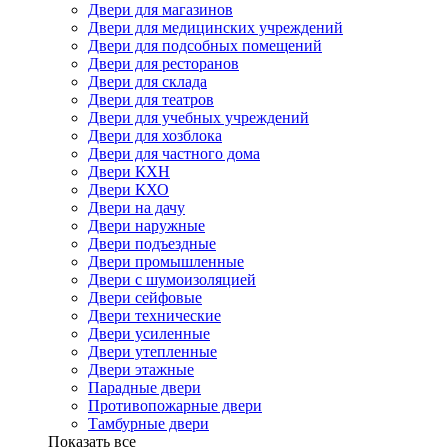
Двери для магазинов
Двери для медицинских учреждений
Двери для подсобных помещений
Двери для ресторанов
Двери для склада
Двери для театров
Двери для учебных учреждений
Двери для хозблока
Двери для частного дома
Двери КХН
Двери КХО
Двери на дачу
Двери наружные
Двери подъездные
Двери промышленные
Двери с шумоизоляцией
Двери сейфовые
Двери технические
Двери усиленные
Двери утепленные
Двери этажные
Парадные двери
Противопожарные двери
Тамбурные двери
Показать все