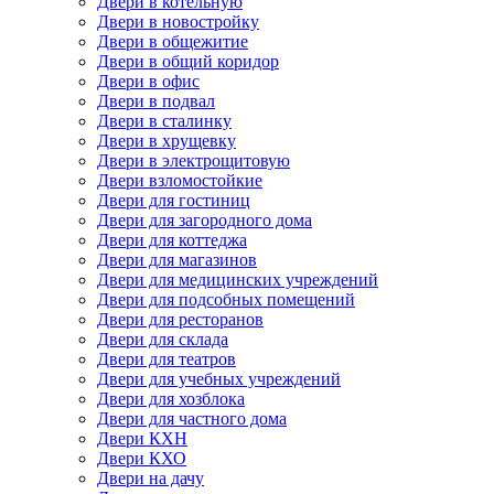
Двери в котельную
Двери в новостройку
Двери в общежитие
Двери в общий коридор
Двери в офис
Двери в подвал
Двери в сталинку
Двери в хрущевку
Двери в электрощитовую
Двери взломостойкие
Двери для гостиниц
Двери для загородного дома
Двери для коттеджа
Двери для магазинов
Двери для медицинских учреждений
Двери для подсобных помещений
Двери для ресторанов
Двери для склада
Двери для театров
Двери для учебных учреждений
Двери для хозблока
Двери для частного дома
Двери КХН
Двери КХО
Двери на дачу