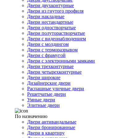
Двери двухконтурные
Двери из гнутого профиля
Двери накладные
Двери нестандартные
Двери одностворчатые
Двери полуторастворчатые
Двери с видеонаблюдением
Двери с молдингом
Двери с терморазрывом
Двери с фрамугой
Двери с электронными замками
Двери трехконтурные
Двери четырехконтурные
Двери широкие
Дизайнерские двери
Распашные уличные двери
Решетчатые двери
Умные двери
Элитные двери
По назначению
Двери антивандальные
Двери бронированные
Двери в квартиру