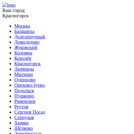
Ваш город:
Красногорск
Москва
Балашиха
Долгопрудный
Домодедово
Жуковский
Коломна
Королёв
Красногорск
Люберцы
Мытищи
Одинцово
Орехово-Зуево
Подольск
Пушкино
Раменское
Реутов
Сергиев Посад
Серпухов
Химки
Щёлково
Электросталь