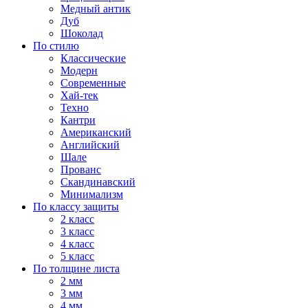
Медный антик
Дуб
Шоколад
По стилю
Классические
Модерн
Современные
Хай-тек
Техно
Кантри
Американский
Английский
Шале
Прованс
Скандинавский
Минимализм
По классу защиты
2 класс
3 класс
4 класс
5 класс
По толщине листа
2 мм
3 мм
4 мм