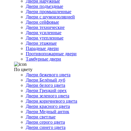
Двери наружные
Двери подъездные
Двери промышленные
Двери с шумоизоляцией
Двери сейфовые
Двери технические
Двери усиленные
Двери утепленные
Двери этажные
Парадные двери
Противопожарные двери
Тамбурные двери
По цвету
Двери бежевого цвета
Двери Белёный дуб
Двери белого цвета
Двери Грецкий орех
Двери зеленого цвета
Двери коричневого цвета
Двери красного цвета
Двери Медный антик
Двери светлые
Двери серого цвета
Двери синего цвета