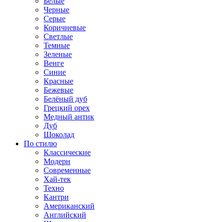
Белые
Черные
Серые
Коричневые
Светлые
Темные
Зеленые
Венге
Синие
Красные
Бежевые
Белёный дуб
Грецкий орех
Медный антик
Дуб
Шоколад
По стилю
Классические
Модерн
Современные
Хай-тек
Техно
Кантри
Американский
Английский