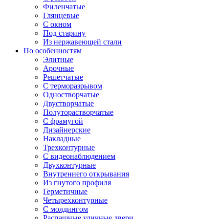
Филенчатые
Глянцевые
С окном
Под старину
Из нержавеющей стали
По особенностям
Элитные
Арочные
Решетчатые
С терморазрывом
Одностворчатые
Двустворчатые
Полуторастворчатые
С фрамугой
Дизайнерские
Накладные
Трехконтурные
С видеонаблюдением
Двухконтурные
Внутреннего открывания
Из гнутого профиля
Герметичные
Четырехконтурные
С молдингом
Распашные уличные двери