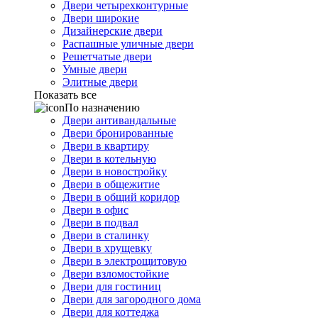
Двери четырехконтурные
Двери широкие
Дизайнерские двери
Распашные уличные двери
Решетчатые двери
Умные двери
Элитные двери
Показать все
По назначению
Двери антивандальные
Двери бронированные
Двери в квартиру
Двери в котельную
Двери в новостройку
Двери в общежитие
Двери в общий коридор
Двери в офис
Двери в подвал
Двери в сталинку
Двери в хрущевку
Двери в электрощитовую
Двери взломостойкие
Двери для гостиниц
Двери для загородного дома
Двери для коттеджа