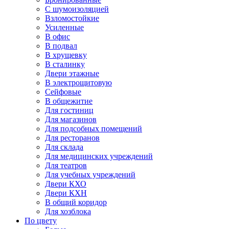
С шумоизоляцией
Взломостойкие
Усиленные
В офис
В подвал
В хрущевку
В сталинку
Двери этажные
В электрощитовую
Сейфовые
В общежитие
Для гостиниц
Для магазинов
Для подсобных помещений
Для ресторанов
Для склада
Для медицинских учреждений
Для театров
Для учебных учреждений
Двери КХО
Двери КХН
В общий коридор
Для хозблока
По цвету