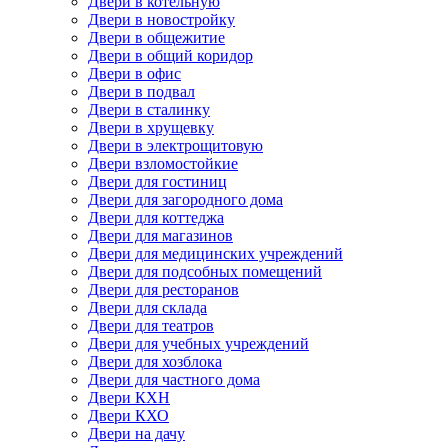
Двери в котельную
Двери в новостройку
Двери в общежитие
Двери в общий коридор
Двери в офис
Двери в подвал
Двери в сталинку
Двери в хрущевку
Двери в электрощитовую
Двери взломостойкие
Двери для гостиниц
Двери для загородного дома
Двери для коттеджа
Двери для магазинов
Двери для медицинских учреждений
Двери для подсобных помещений
Двери для ресторанов
Двери для склада
Двери для театров
Двери для учебных учреждений
Двери для хозблока
Двери для частного дома
Двери КХН
Двери КХО
Двери на дачу