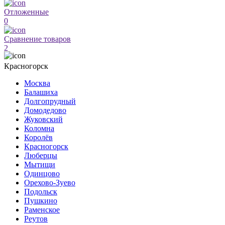
Отложенные
0
Сравнение товаров
2
Красногорск
Москва
Балашиха
Долгопрудный
Домодедово
Жуковский
Коломна
Королёв
Красногорск
Люберцы
Мытищи
Одинцово
Орехово-Зуево
Подольск
Пушкино
Раменское
Реутов