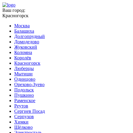
Ваш город:
Красногорск
Москва
Балашиха
Долгопрудный
Домодедово
Жуковский
Коломна
Королёв
Красногорск
Люберцы
Мытищи
Одинцово
Орехово-Зуево
Подольск
Пушкино
Раменское
Реутов
Сергиев Посад
Серпухов
Химки
Щёлково
Электросталь