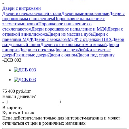
-
Двери с витражами
Двери из нержавеющей стали
Двери ламинированные
Двери с
порошковым напылением
Порошковое напыление с
элементами ковки
Порошковое напыление со
стеклопакетом
Двери порошковое напыление и МДФ
Двери с
отделкой винилискожа
Двери из массива дуба
Двери с
панелями МДФ
Двери с зеркалом
МДФ с отделкой ПВХ
Двери
натуральный шпон
Двери со стеклопакетом и ковкой
Двери
винорит
Двери со стеклом
Двери с резьбой
Филенчатые
двери
Глянцевые двери
Двери с окном
Двери под старину
-
ДСВ 003
75 400
руб.
/шт
Нашли дешевле?
-
+
В корзину
Купить в 1 клик
Цена действительна только для интернет-магазина и может
отличаться от цен в розничных магазинах