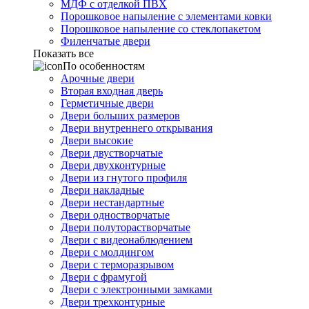
МДФ с отделкой ПВХ
Порошковое напыление с элементами ковки
Порошковое напыление со стеклопакетом
Филенчатые двери
Показать все
По особенностям
Арочные двери
Вторая входная дверь
Герметичные двери
Двери больших размеров
Двери внутреннего открывания
Двери высокие
Двери двустворчатые
Двери двухконтурные
Двери из гнутого профиля
Двери накладные
Двери нестандартные
Двери одностворчатые
Двери полуторастворчатые
Двери с видеонаблюдением
Двери с молдингом
Двери с терморазрывом
Двери с фрамугой
Двери с электронными замками
Двери трехконтурные