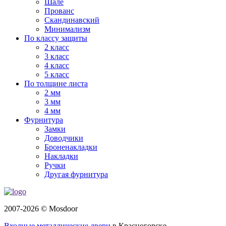
Шале
Прованс
Скандинавский
Минимализм
По классу защиты
2 класс
3 класс
4 класс
5 класс
По толщине листа
2 мм
3 мм
4 мм
Фурнитура
Замки
Доводчики
Броненакладки
Накладки
Ручки
Другая фурнитура
2007-2026 © Mosdoor
Входные металлические двери
в Красногорске