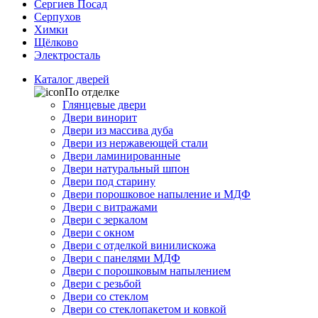
Сергиев Посад
Серпухов
Химки
Щёлково
Электросталь
Каталог дверей
По отделке
Глянцевые двери
Двери винорит
Двери из массива дуба
Двери из нержавеющей стали
Двери ламинированные
Двери натуральный шпон
Двери под старину
Двери порошковое напыление и МДФ
Двери с витражами
Двери с зеркалом
Двери с окном
Двери с отделкой винилискожа
Двери с панелями МДФ
Двери с порошковым напылением
Двери с резьбой
Двери со стеклом
Двери со стеклопакетом и ковкой