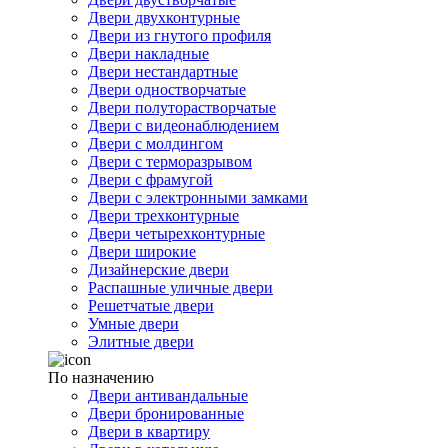
Двери двухконтурные
Двери из гнутого профиля
Двери накладные
Двери нестандартные
Двери одностворчатые
Двери полуторастворчатые
Двери с видеонаблюдением
Двери с молдингом
Двери с терморазрывом
Двери с фрамугой
Двери с электронными замками
Двери трехконтурные
Двери четырехконтурные
Двери широкие
Дизайнерские двери
Распашные уличные двери
Решетчатые двери
Умные двери
Элитные двери
По назначению
Двери антивандальные
Двери бронированные
Двери в квартиру