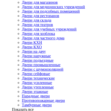
Двери для магазинов
Двери для медицинских учреждений
Двери для подсобных помещений
Двери для ресторанов
Двери для склада
Двери для театров
Двери для учебных учреждений
Двери для хозблока
Двери для частного дома
Двери КХН
Двери КХО
Двери на дачу
Двери наружные
Двери подъездные
Двери промышленные
Двери с шумоизоляцией
Двери сейфовые
Двери технические
Двери усиленные
Двери утепленные
Двери этажные
Парадные двери
Противопожарные двери
Тамбурные двери
Показать все