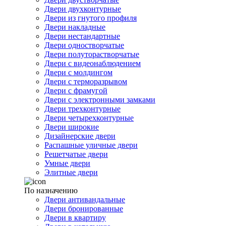
Двери двухконтурные
Двери из гнутого профиля
Двери накладные
Двери нестандартные
Двери одностворчатые
Двери полуторастворчатые
Двери с видеонаблюдением
Двери с молдингом
Двери с терморазрывом
Двери с фрамугой
Двери с электронными замками
Двери трехконтурные
Двери четырехконтурные
Двери широкие
Дизайнерские двери
Распашные уличные двери
Решетчатые двери
Умные двери
Элитные двери
По назначению
Двери антивандальные
Двери бронированные
Двери в квартиру