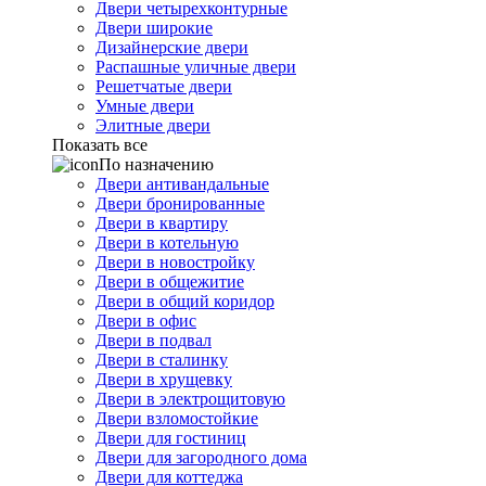
Двери четырехконтурные
Двери широкие
Дизайнерские двери
Распашные уличные двери
Решетчатые двери
Умные двери
Элитные двери
Показать все
По назначению
Двери антивандальные
Двери бронированные
Двери в квартиру
Двери в котельную
Двери в новостройку
Двери в общежитие
Двери в общий коридор
Двери в офис
Двери в подвал
Двери в сталинку
Двери в хрущевку
Двери в электрощитовую
Двери взломостойкие
Двери для гостиниц
Двери для загородного дома
Двери для коттеджа