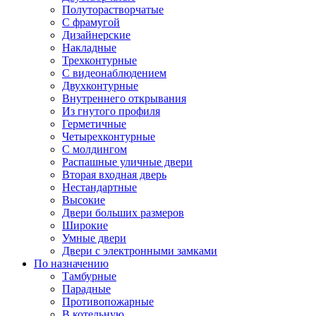
Полуторастворчатые
С фрамугой
Дизайнерские
Накладные
Трехконтурные
С видеонаблюдением
Двухконтурные
Внутреннего открывания
Из гнутого профиля
Герметичные
Четырехконтурные
С молдингом
Распашные уличные двери
Вторая входная дверь
Нестандартные
Высокие
Двери больших размеров
Широкие
Умные двери
Двери с электронными замками
По назначению
Тамбурные
Парадные
Противопожарные
В котельную