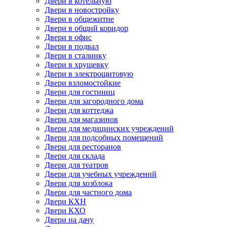
Двери в котельную
Двери в новостройку
Двери в общежитие
Двери в общий коридор
Двери в офис
Двери в подвал
Двери в сталинку
Двери в хрущевку
Двери в электрощитовую
Двери взломостойкие
Двери для гостиниц
Двери для загородного дома
Двери для коттеджа
Двери для магазинов
Двери для медицинских учреждений
Двери для подсобных помещений
Двери для ресторанов
Двери для склада
Двери для театров
Двери для учебных учреждений
Двери для хозблока
Двери для частного дома
Двери КХН
Двери КХО
Двери на дачу