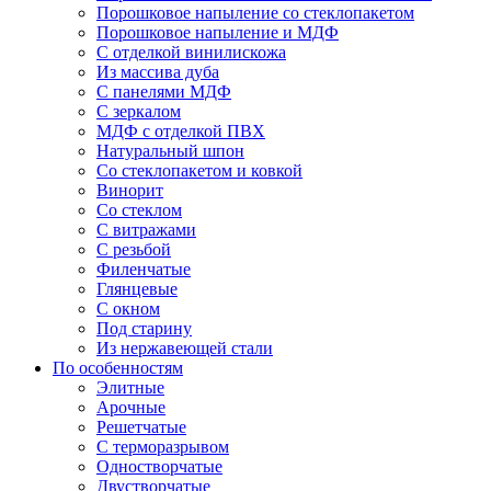
Порошковое напыление со стеклопакетом
Порошковое напыление и МДФ
С отделкой винилискожа
Из массива дуба
С панелями МДФ
С зеркалом
МДФ с отделкой ПВХ
Натуральный шпон
Со стеклопакетом и ковкой
Винорит
Со стеклом
С витражами
С резьбой
Филенчатые
Глянцевые
С окном
Под старину
Из нержавеющей стали
По особенностям
Элитные
Арочные
Решетчатые
С терморазрывом
Одностворчатые
Двустворчатые