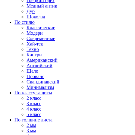
Грецкий орех
Медный антик
Дуб
Шоколад
По стилю
Классические
Модерн
Современные
Хай-тек
Техно
Кантри
Американский
Английский
Шале
Прованс
Скандинавский
Минимализм
По классу защиты
2 класс
3 класс
4 класс
5 класс
По толщине листа
2 мм
3 мм