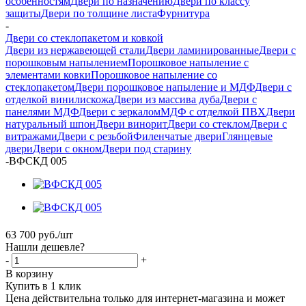
особенностям
Двери по назначению
Двери по классу
защиты
Двери по толщине листа
Фурнитура
-
Двери со стеклопакетом и ковкой
Двери из нержавеющей стали
Двери ламинированные
Двери с
порошковым напылением
Порошковое напыление с
элементами ковки
Порошковое напыление со
стеклопакетом
Двери порошковое напыление и МДФ
Двери с
отделкой винилискожа
Двери из массива дуба
Двери с
панелями МДФ
Двери с зеркалом
МДФ с отделкой ПВХ
Двери
натуральный шпон
Двери винорит
Двери со стеклом
Двери с
витражами
Двери с резьбой
Филенчатые двери
Глянцевые
двери
Двери с окном
Двери под старину
-
ВФСКД 005
63 700
руб.
/шт
Нашли дешевле?
-
+
В корзину
Купить в 1 клик
Цена действительна только для интернет-магазина и может