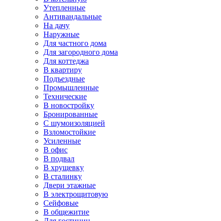
Утепленные
Антивандальные
На дачу
Наружные
Для частного дома
Для загородного дома
Для коттеджа
В квартиру
Подъездные
Промышленные
Технические
В новостройку
Бронированные
С шумоизоляцией
Взломостойкие
Усиленные
В офис
В подвал
В хрущевку
В сталинку
Двери этажные
В электрощитовую
Сейфовые
В общежитие
Для гостиниц