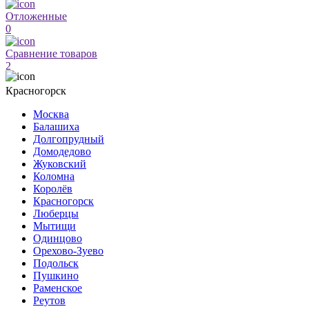
Отложенные
0
Сравнение товаров
2
Красногорск
Москва
Балашиха
Долгопрудный
Домодедово
Жуковский
Коломна
Королёв
Красногорск
Люберцы
Мытищи
Одинцово
Орехово-Зуево
Подольск
Пушкино
Раменское
Реутов