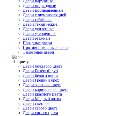
Двери наружные
Двери подъездные
Двери промышленные
Двери с шумоизоляцией
Двери сейфовые
Двери технические
Двери усиленные
Двери утепленные
Двери этажные
Парадные двери
Противопожарные двери
Тамбурные двери
По цвету
Двери бежевого цвета
Двери Белёный дуб
Двери белого цвета
Двери Грецкий орех
Двери зеленого цвета
Двери коричневого цвета
Двери красного цвета
Двери Медный антик
Двери светлые
Двери серого цвета
Двери синего цвета