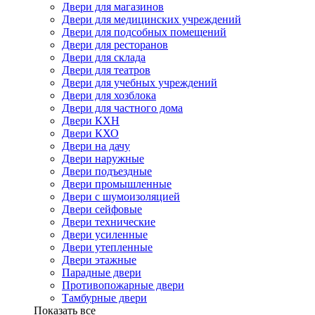
Двери для магазинов
Двери для медицинских учреждений
Двери для подсобных помещений
Двери для ресторанов
Двери для склада
Двери для театров
Двери для учебных учреждений
Двери для хозблока
Двери для частного дома
Двери КХН
Двери КХО
Двери на дачу
Двери наружные
Двери подъездные
Двери промышленные
Двери с шумоизоляцией
Двери сейфовые
Двери технические
Двери усиленные
Двери утепленные
Двери этажные
Парадные двери
Противопожарные двери
Тамбурные двери
Показать все