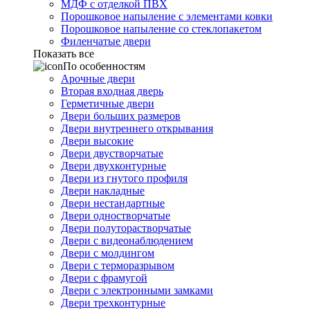
МДФ с отделкой ПВХ
Порошковое напыление с элементами ковки
Порошковое напыление со стеклопакетом
Филенчатые двери
Показать все
По особенностям
Арочные двери
Вторая входная дверь
Герметичные двери
Двери больших размеров
Двери внутреннего открывания
Двери высокие
Двери двустворчатые
Двери двухконтурные
Двери из гнутого профиля
Двери накладные
Двери нестандартные
Двери одностворчатые
Двери полуторастворчатые
Двери с видеонаблюдением
Двери с молдингом
Двери с терморазрывом
Двери с фрамугой
Двери с электронными замками
Двери трехконтурные