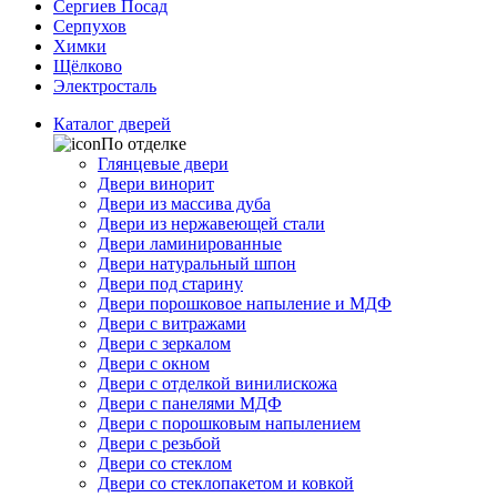
Сергиев Посад
Серпухов
Химки
Щёлково
Электросталь
Каталог дверей
По отделке
Глянцевые двери
Двери винорит
Двери из массива дуба
Двери из нержавеющей стали
Двери ламинированные
Двери натуральный шпон
Двери под старину
Двери порошковое напыление и МДФ
Двери с витражами
Двери с зеркалом
Двери с окном
Двери с отделкой винилискожа
Двери с панелями МДФ
Двери с порошковым напылением
Двери с резьбой
Двери со стеклом
Двери со стеклопакетом и ковкой