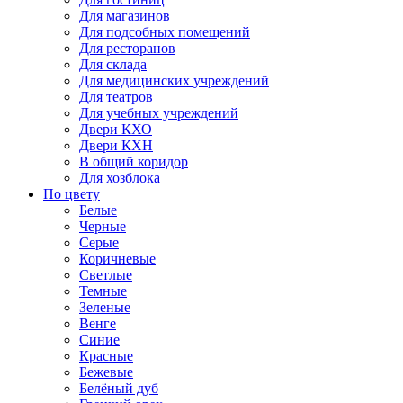
Для магазинов
Для подсобных помещений
Для ресторанов
Для склада
Для медицинских учреждений
Для театров
Для учебных учреждений
Двери КХО
Двери КХН
В общий коридор
Для хозблока
По цвету
Белые
Черные
Серые
Коричневые
Светлые
Темные
Зеленые
Венге
Синие
Красные
Бежевые
Белёный дуб