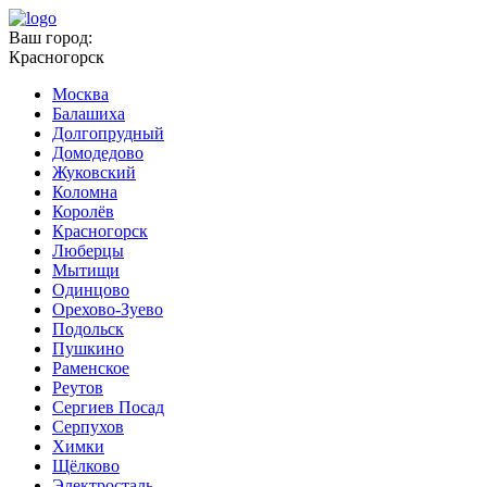
Ваш город:
Красногорск
Москва
Балашиха
Долгопрудный
Домодедово
Жуковский
Коломна
Королёв
Красногорск
Люберцы
Мытищи
Одинцово
Орехово-Зуево
Подольск
Пушкино
Раменское
Реутов
Сергиев Посад
Серпухов
Химки
Щёлково
Электросталь