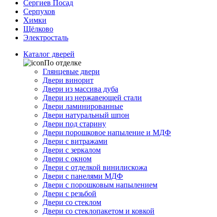
Сергиев Посад
Серпухов
Химки
Щёлково
Электросталь
Каталог дверей
По отделке
Глянцевые двери
Двери винорит
Двери из массива дуба
Двери из нержавеющей стали
Двери ламинированные
Двери натуральный шпон
Двери под старину
Двери порошковое напыление и МДФ
Двери с витражами
Двери с зеркалом
Двери с окном
Двери с отделкой винилискожа
Двери с панелями МДФ
Двери с порошковым напылением
Двери с резьбой
Двери со стеклом
Двери со стеклопакетом и ковкой