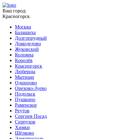
Ваш город:
Красногорск
Москва
Балашиха
Долгопрудный
Домодедово
Жуковский
Коломна
Королёв
Красногорск
Люберцы
Мытищи
Одинцово
Орехово-Зуево
Подольск
Пушкино
Раменское
Реутов
Сергиев Посад
Серпухов
Химки
Щёлково
Электросталь