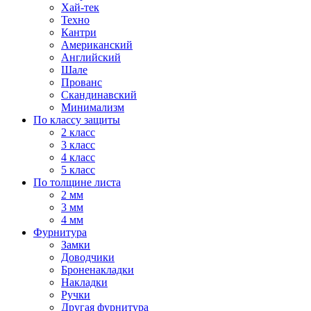
Хай-тек
Техно
Кантри
Американский
Английский
Шале
Прованс
Скандинавский
Минимализм
По классу защиты
2 класс
3 класс
4 класс
5 класс
По толщине листа
2 мм
3 мм
4 мм
Фурнитура
Замки
Доводчики
Броненакладки
Накладки
Ручки
Другая фурнитура