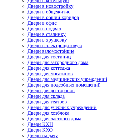
Двери в котельную
Двери в новостройку
Двери в общежитие
Двери в общий коридор
Двери в офис
Двери в подвал
Двери в сталинку
Двери в хрущевку
Двери в электрощитовую
Двери взломостойкие
Двери для гостиниц
Двери для загородного дома
Двери для коттеджа
Двери для магазинов
Двери для медицинских учреждений
Двери для подсобных помещений
Двери для ресторанов
Двери для склада
Двери для театров
Двери для учебных учреждений
Двери для хозблока
Двери для частного дома
Двери КХН
Двери КХО
Двери на дачу