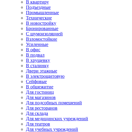
В квартиру
Подъездные
Промышленные
Технические
В новостройку
Бронированные
С шумоизоляцией
Взломостойкие
Усиленные
В офис
В подвал
В хрущевку
В сталинку
Двери этажные
В электрощитовую
Сейфовые
В общежитие
Для гостиниц
Для магазинов
Для подсобных помещений
Для ресторанов
Для склада
Для медицинских учреждений
Для театров
Для учебных учреждений