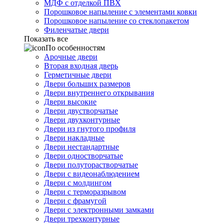
МДФ с отделкой ПВХ
Порошковое напыление с элементами ковки
Порошковое напыление со стеклопакетом
Филенчатые двери
Показать все
По особенностям
Арочные двери
Вторая входная дверь
Герметичные двери
Двери больших размеров
Двери внутреннего открывания
Двери высокие
Двери двустворчатые
Двери двухконтурные
Двери из гнутого профиля
Двери накладные
Двери нестандартные
Двери одностворчатые
Двери полуторастворчатые
Двери с видеонаблюдением
Двери с молдингом
Двери с терморазрывом
Двери с фрамугой
Двери с электронными замками
Двери трехконтурные