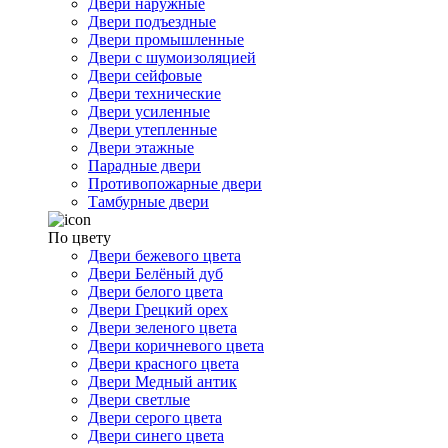
Двери наружные
Двери подъездные
Двери промышленные
Двери с шумоизоляцией
Двери сейфовые
Двери технические
Двери усиленные
Двери утепленные
Двери этажные
Парадные двери
Противопожарные двери
Тамбурные двери
По цвету
Двери бежевого цвета
Двери Белёный дуб
Двери белого цвета
Двери Грецкий орех
Двери зеленого цвета
Двери коричневого цвета
Двери красного цвета
Двери Медный антик
Двери светлые
Двери серого цвета
Двери синего цвета