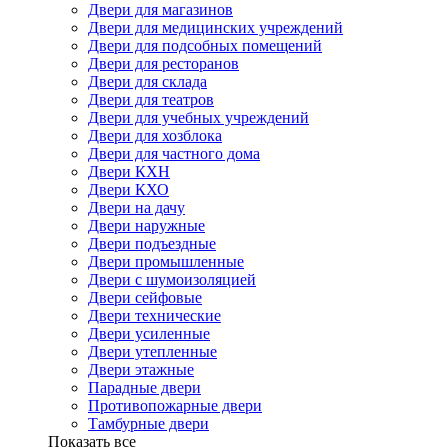
Двери для магазинов
Двери для медицинских учреждений
Двери для подсобных помещений
Двери для ресторанов
Двери для склада
Двери для театров
Двери для учебных учреждений
Двери для хозблока
Двери для частного дома
Двери КХН
Двери КХО
Двери на дачу
Двери наружные
Двери подъездные
Двери промышленные
Двери с шумоизоляцией
Двери сейфовые
Двери технические
Двери усиленные
Двери утепленные
Двери этажные
Парадные двери
Противопожарные двери
Тамбурные двери
Показать все