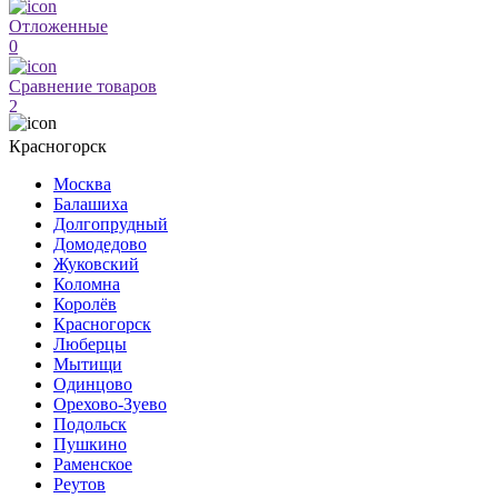
Отложенные
0
Сравнение товаров
2
Красногорск
Москва
Балашиха
Долгопрудный
Домодедово
Жуковский
Коломна
Королёв
Красногорск
Люберцы
Мытищи
Одинцово
Орехово-Зуево
Подольск
Пушкино
Раменское
Реутов