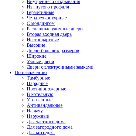
Внутреннего открывания
Из гнутого профиля
Герметичные
Четырехконтурные
С молдингом
Распашные уличные двери
Вторая входная дверь
Нестандартные
Высокие
Двери больших размеров
Широкие
Умные двери
Двери с электронными замками
По назначению
Тамбурные
Парадные
Противопожарные
В котельную
Утепленные
Антивандальные
На дачу
Наружные
Для частного дома
Для загородного дома
Для коттеджа