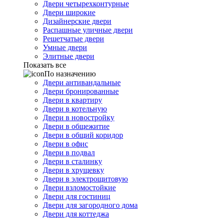
Двери четырехконтурные
Двери широкие
Дизайнерские двери
Распашные уличные двери
Решетчатые двери
Умные двери
Элитные двери
Показать все
По назначению
Двери антивандальные
Двери бронированные
Двери в квартиру
Двери в котельную
Двери в новостройку
Двери в общежитие
Двери в общий коридор
Двери в офис
Двери в подвал
Двери в сталинку
Двери в хрущевку
Двери в электрощитовую
Двери взломостойкие
Двери для гостиниц
Двери для загородного дома
Двери для коттеджа