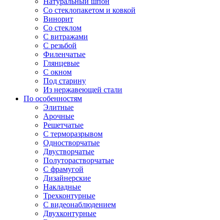
Натуральный шпон
Со стеклопакетом и ковкой
Винорит
Со стеклом
С витражами
С резьбой
Филенчатые
Глянцевые
С окном
Под старину
Из нержавеющей стали
По особенностям
Элитные
Арочные
Решетчатые
С терморазрывом
Одностворчатые
Двустворчатые
Полуторастворчатые
С фрамугой
Дизайнерские
Накладные
Трехконтурные
С видеонаблюдением
Двухконтурные