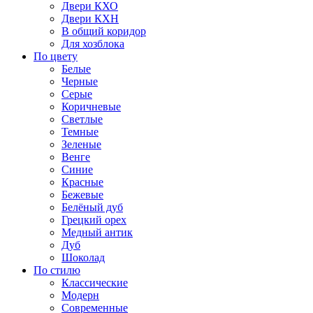
Двери КХО
Двери КХН
В общий коридор
Для хозблока
По цвету
Белые
Черные
Серые
Коричневые
Светлые
Темные
Зеленые
Венге
Синие
Красные
Бежевые
Белёный дуб
Грецкий орех
Медный антик
Дуб
Шоколад
По стилю
Классические
Модерн
Современные