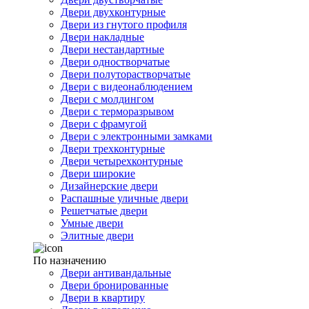
Двери двухконтурные
Двери из гнутого профиля
Двери накладные
Двери нестандартные
Двери одностворчатые
Двери полуторастворчатые
Двери с видеонаблюдением
Двери с молдингом
Двери с терморазрывом
Двери с фрамугой
Двери с электронными замками
Двери трехконтурные
Двери четырехконтурные
Двери широкие
Дизайнерские двери
Распашные уличные двери
Решетчатые двери
Умные двери
Элитные двери
По назначению
Двери антивандальные
Двери бронированные
Двери в квартиру