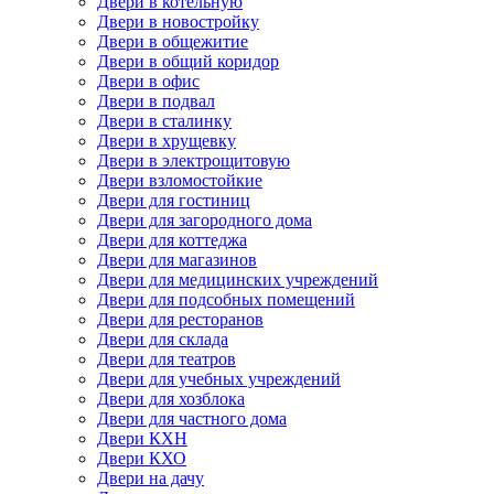
Двери в котельную
Двери в новостройку
Двери в общежитие
Двери в общий коридор
Двери в офис
Двери в подвал
Двери в сталинку
Двери в хрущевку
Двери в электрощитовую
Двери взломостойкие
Двери для гостиниц
Двери для загородного дома
Двери для коттеджа
Двери для магазинов
Двери для медицинских учреждений
Двери для подсобных помещений
Двери для ресторанов
Двери для склада
Двери для театров
Двери для учебных учреждений
Двери для хозблока
Двери для частного дома
Двери КХН
Двери КХО
Двери на дачу