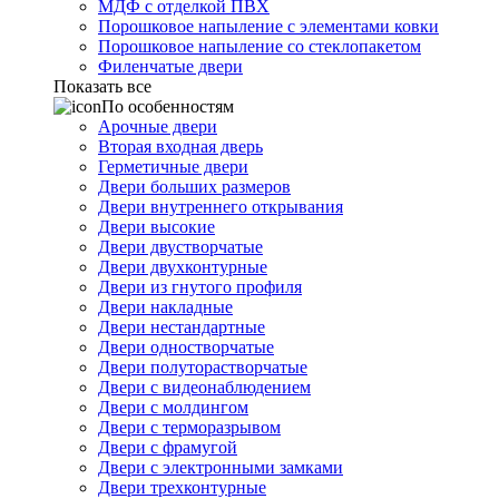
МДФ с отделкой ПВХ
Порошковое напыление с элементами ковки
Порошковое напыление со стеклопакетом
Филенчатые двери
Показать все
По особенностям
Арочные двери
Вторая входная дверь
Герметичные двери
Двери больших размеров
Двери внутреннего открывания
Двери высокие
Двери двустворчатые
Двери двухконтурные
Двери из гнутого профиля
Двери накладные
Двери нестандартные
Двери одностворчатые
Двери полуторастворчатые
Двери с видеонаблюдением
Двери с молдингом
Двери с терморазрывом
Двери с фрамугой
Двери с электронными замками
Двери трехконтурные