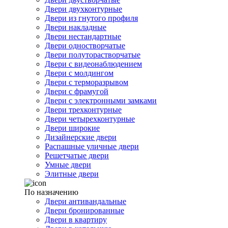
Двери двухконтурные
Двери из гнутого профиля
Двери накладные
Двери нестандартные
Двери одностворчатые
Двери полуторастворчатые
Двери с видеонаблюдением
Двери с молдингом
Двери с терморазрывом
Двери с фрамугой
Двери с электронными замками
Двери трехконтурные
Двери четырехконтурные
Двери широкие
Дизайнерские двери
Распашные уличные двери
Решетчатые двери
Умные двери
Элитные двери
По назначению
Двери антивандальные
Двери бронированные
Двери в квартиру