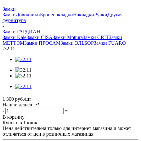
-
Замки
Замки
Доводчики
Броненакладки
Накладки
Ручки
Другая
фурнитура
-
Замки ГАРДИАН
Замки Kale
Замки CISA
Замки Mottura
Замки CRIT
Замки
МЕТТЭМ
Замки ПРОСАМ
Замки ЭЛЬБОР
Замки FUARO
-
32.11
1 300
руб.
/шт
Нашли дешевле?
-
+
В корзину
Купить в 1 клик
Цена действительна только для интернет-магазина и может
отличаться от цен в розничных магазинах