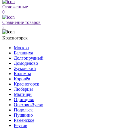
Отложенные
0
Сравнение товаров
2
Красногорск
Москва
Балашиха
Долгопрудный
Домодедово
Жуковский
Коломна
Королёв
Красногорск
Люберцы
Мытищи
Одинцово
Орехово-Зуево
Подольск
Пушкино
Раменское
Реутов