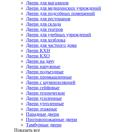
Двери для магазинов
Двери для медицинских учреждений
Двери для подсобных помещений
Двери для ресторанов
Двери для склада
Двери для театров
Двери для учебных учреждений
Двери для хозблока
Двери для частного дома
Двери КХН
Двери КХО
Двери на дачу
Двери наружные
Двери подъездные
Двери промышленные
Двери с шумоизоляцией
Двери сейфовые
Двери технические
Двери усиленные
Двери утепленные
Двери этажные
Парадные двери
Противопожарные двери
Тамбурные двери
Показать все