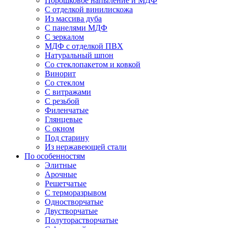
Порошковое напыление и МДФ
С отделкой винилискожа
Из массива дуба
С панелями МДФ
С зеркалом
МДФ с отделкой ПВХ
Натуральный шпон
Со стеклопакетом и ковкой
Винорит
Со стеклом
С витражами
С резьбой
Филенчатые
Глянцевые
С окном
Под старину
Из нержавеющей стали
По особенностям
Элитные
Арочные
Решетчатые
С терморазрывом
Одностворчатые
Двустворчатые
Полуторастворчатые