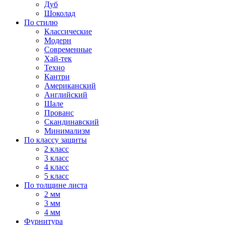
Дуб
Шоколад
По стилю
Классические
Модерн
Современные
Хай-тек
Техно
Кантри
Американский
Английский
Шале
Прованс
Скандинавский
Минимализм
По классу защиты
2 класс
3 класс
4 класс
5 класс
По толщине листа
2 мм
3 мм
4 мм
Фурнитура