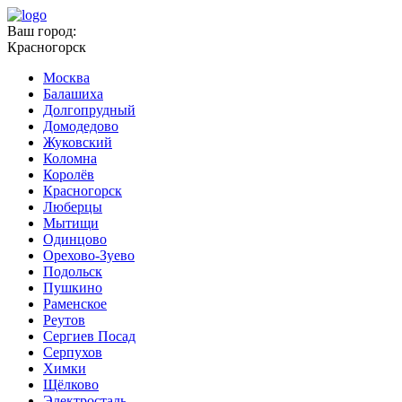
Ваш город:
Красногорск
Москва
Балашиха
Долгопрудный
Домодедово
Жуковский
Коломна
Королёв
Красногорск
Люберцы
Мытищи
Одинцово
Орехово-Зуево
Подольск
Пушкино
Раменское
Реутов
Сергиев Посад
Серпухов
Химки
Щёлково
Электросталь