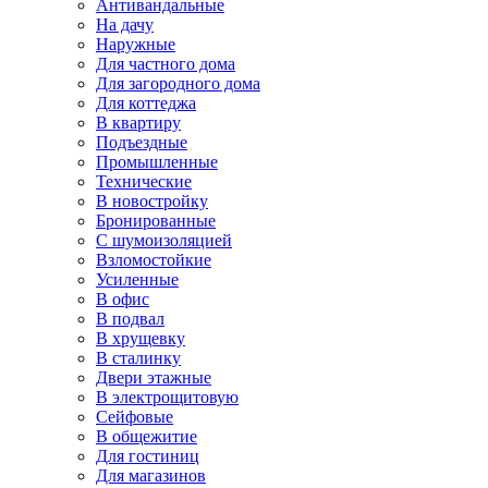
Антивандальные
На дачу
Наружные
Для частного дома
Для загородного дома
Для коттеджа
В квартиру
Подъездные
Промышленные
Технические
В новостройку
Бронированные
С шумоизоляцией
Взломостойкие
Усиленные
В офис
В подвал
В хрущевку
В сталинку
Двери этажные
В электрощитовую
Сейфовые
В общежитие
Для гостиниц
Для магазинов