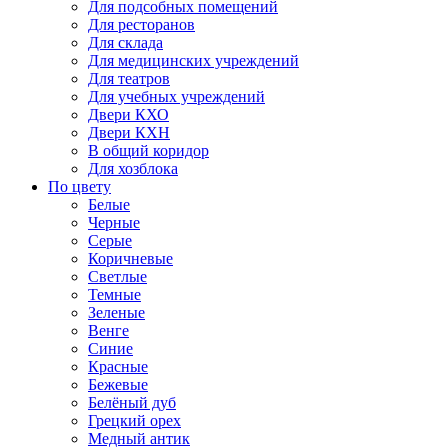
Для подсобных помещений
Для ресторанов
Для склада
Для медицинских учреждений
Для театров
Для учебных учреждений
Двери КХО
Двери КХН
В общий коридор
Для хозблока
По цвету
Белые
Черные
Серые
Коричневые
Светлые
Темные
Зеленые
Венге
Синие
Красные
Бежевые
Белёный дуб
Грецкий орех
Медный антик