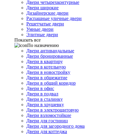
Двери четырехконтурные
Двери широкие
Дизайнерские двери
Распашные уличные двери
Решетчатые двери
Умные двери
Элитные двери
Показать все
По назначению
Двери антивандальные
Двери бронированные
Двери в квартиру
Двери в котельную
Двери в новостройку
Двери в общежитие
Двери в общий коридор
Двери в офис
Двери в подвал
Двери в сталинку
Двери в хрущевку
Двери в электрощитовую
Двери взломостойкие
Двери для гостиниц
Двери для загородного дома
Двери для коттеджа