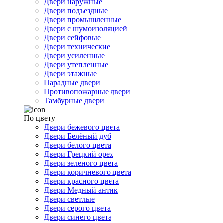
Двери наружные
Двери подъездные
Двери промышленные
Двери с шумоизоляцией
Двери сейфовые
Двери технические
Двери усиленные
Двери утепленные
Двери этажные
Парадные двери
Противопожарные двери
Тамбурные двери
По цвету
Двери бежевого цвета
Двери Белёный дуб
Двери белого цвета
Двери Грецкий орех
Двери зеленого цвета
Двери коричневого цвета
Двери красного цвета
Двери Медный антик
Двери светлые
Двери серого цвета
Двери синего цвета