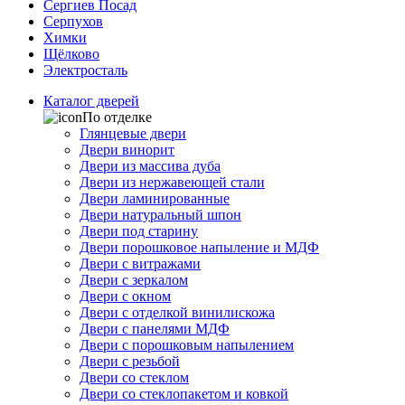
Сергиев Посад
Серпухов
Химки
Щёлково
Электросталь
Каталог дверей
По отделке
Глянцевые двери
Двери винорит
Двери из массива дуба
Двери из нержавеющей стали
Двери ламинированные
Двери натуральный шпон
Двери под старину
Двери порошковое напыление и МДФ
Двери с витражами
Двери с зеркалом
Двери с окном
Двери с отделкой винилискожа
Двери с панелями МДФ
Двери с порошковым напылением
Двери с резьбой
Двери со стеклом
Двери со стеклопакетом и ковкой