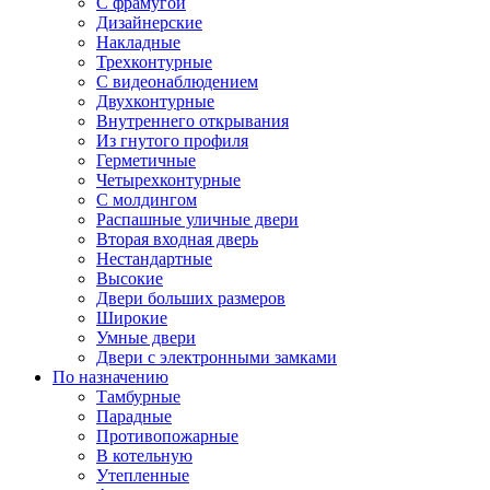
С фрамугой
Дизайнерские
Накладные
Трехконтурные
С видеонаблюдением
Двухконтурные
Внутреннего открывания
Из гнутого профиля
Герметичные
Четырехконтурные
С молдингом
Распашные уличные двери
Вторая входная дверь
Нестандартные
Высокие
Двери больших размеров
Широкие
Умные двери
Двери с электронными замками
По назначению
Тамбурные
Парадные
Противопожарные
В котельную
Утепленные