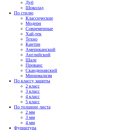
Дуб
Шоколад
По стилю
Классические
Модерн
Современные
Хай-тек
Техно
Кантри
Американский
Английский
Шале
Прованс
Скандинавский
Минимализм
По классу защиты
2 класс
3 класс
4 класс
5 класс
По толщине листа
2 мм
3 мм
4 мм
Фурнитура