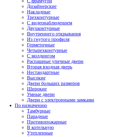
С фрамугой
Дизайнерские
Накладные
Трехконтурные
С видеонаблюдением
Двухконтурные
Внутреннего открывания
Из гнутого профиля
Герметичные
Четырехконтурные
С молдингом
Распашные уличные двери
Вторая входная дверь
Нестандартные
Высокие
Двери больших размеров
Широкие
Умные двери
Двери с электронными замками
По назначению
Тамбурные
Парадные
Противопожарные
В котельную
Утепленные