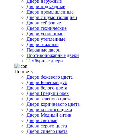
Двери наружные
Двери подъездные
Двери промышленные
Двери с шумоизоляцией
Двери сейфовые
Двери технические
Двери усиленные
Двери утепленные
Двери этажные
Парадные двери
Противопожарные двери
Тамбурные двери
По цвету
Двери бежевого цвета
Двери Белёный дуб
Двери белого цвета
Двери Грецкий орех
Двери зеленого цвета
Двери коричневого цвета
Двери красного цвета
Двери Медный антик
Двери светлые
Двери серого цвета
Двери синего цвета