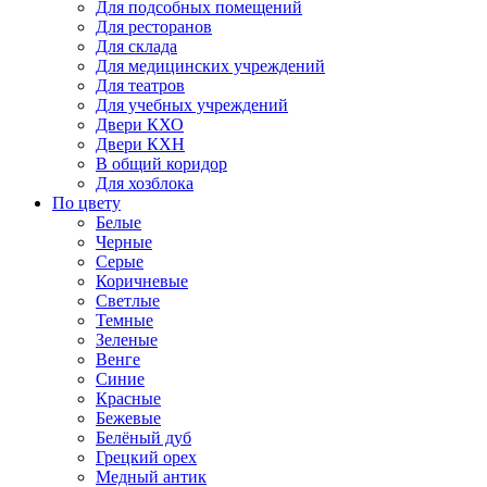
Для подсобных помещений
Для ресторанов
Для склада
Для медицинских учреждений
Для театров
Для учебных учреждений
Двери КХО
Двери КХН
В общий коридор
Для хозблока
По цвету
Белые
Черные
Серые
Коричневые
Светлые
Темные
Зеленые
Венге
Синие
Красные
Бежевые
Белёный дуб
Грецкий орех
Медный антик