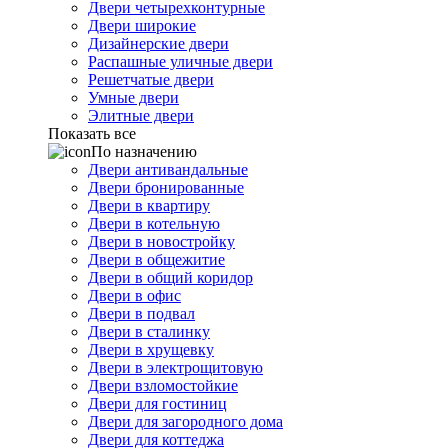
Двери четырехконтурные
Двери широкие
Дизайнерские двери
Распашные уличные двери
Решетчатые двери
Умные двери
Элитные двери
Показать все
По назначению
Двери антивандальные
Двери бронированные
Двери в квартиру
Двери в котельную
Двери в новостройку
Двери в общежитие
Двери в общий коридор
Двери в офис
Двери в подвал
Двери в сталинку
Двери в хрущевку
Двери в электрощитовую
Двери взломостойкие
Двери для гостиниц
Двери для загородного дома
Двери для коттеджа