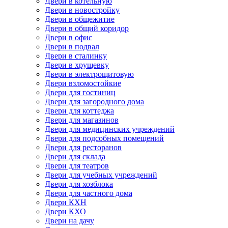
Двери в котельную
Двери в новостройку
Двери в общежитие
Двери в общий коридор
Двери в офис
Двери в подвал
Двери в сталинку
Двери в хрущевку
Двери в электрощитовую
Двери взломостойкие
Двери для гостиниц
Двери для загородного дома
Двери для коттеджа
Двери для магазинов
Двери для медицинских учреждений
Двери для подсобных помещений
Двери для ресторанов
Двери для склада
Двери для театров
Двери для учебных учреждений
Двери для хозблока
Двери для частного дома
Двери КХН
Двери КХО
Двери на дачу