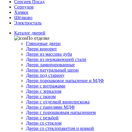
Сергиев Посад
Серпухов
Химки
Щёлково
Электросталь
Каталог дверей
По отделке
Глянцевые двери
Двери винорит
Двери из массива дуба
Двери из нержавеющей стали
Двери ламинированные
Двери натуральный шпон
Двери под старину
Двери порошковое напыление и МДФ
Двери с витражами
Двери с зеркалом
Двери с окном
Двери с отделкой винилискожа
Двери с панелями МДФ
Двери с порошковым напылением
Двери с резьбой
Двери со стеклом
Двери со стеклопакетом и ковкой