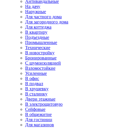
Антивандальные
На дачу
Наружные
Для частного дома
Для загородного дома
Для коттеджа
В квартиру
Подъездные
Промышленные
Технические
В новостройку
Бронированные
С шумоизоляцией
Взломостойкие
Усиленные
В офис
В подвал
В хрущевку
В сталинку
Двери этажные
В электрощитовую
Сейфовые
В общежитие
Для гостиниц
Для магазинов