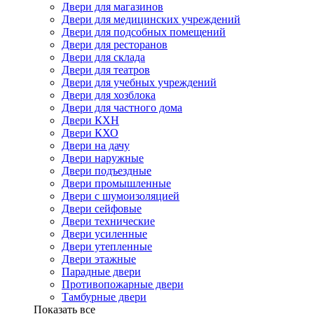
Двери для магазинов
Двери для медицинских учреждений
Двери для подсобных помещений
Двери для ресторанов
Двери для склада
Двери для театров
Двери для учебных учреждений
Двери для хозблока
Двери для частного дома
Двери КХН
Двери КХО
Двери на дачу
Двери наружные
Двери подъездные
Двери промышленные
Двери с шумоизоляцией
Двери сейфовые
Двери технические
Двери усиленные
Двери утепленные
Двери этажные
Парадные двери
Противопожарные двери
Тамбурные двери
Показать все