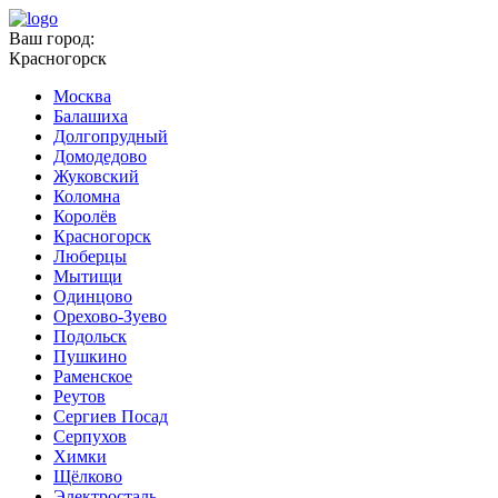
Ваш город:
Красногорск
Москва
Балашиха
Долгопрудный
Домодедово
Жуковский
Коломна
Королёв
Красногорск
Люберцы
Мытищи
Одинцово
Орехово-Зуево
Подольск
Пушкино
Раменское
Реутов
Сергиев Посад
Серпухов
Химки
Щёлково
Электросталь