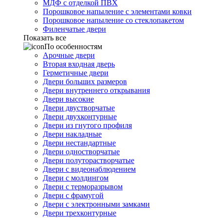
МДФ с отделкой ПВХ
Порошковое напыление с элементами ковки
Порошковое напыление со стеклопакетом
Филенчатые двери
Показать все
По особенностям
Арочные двери
Вторая входная дверь
Герметичные двери
Двери больших размеров
Двери внутреннего открывания
Двери высокие
Двери двустворчатые
Двери двухконтурные
Двери из гнутого профиля
Двери накладные
Двери нестандартные
Двери одностворчатые
Двери полуторастворчатые
Двери с видеонаблюдением
Двери с молдингом
Двери с терморазрывом
Двери с фрамугой
Двери с электронными замками
Двери трехконтурные