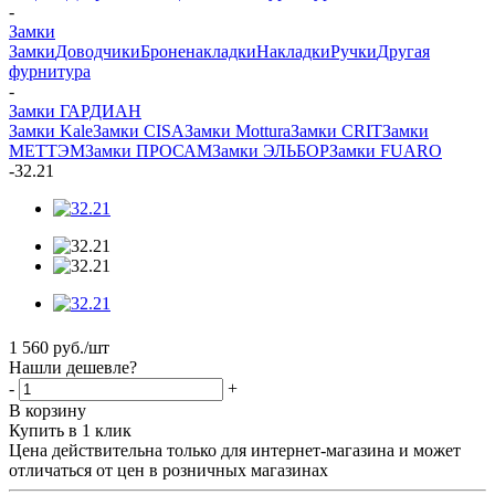
-
Замки
Замки
Доводчики
Броненакладки
Накладки
Ручки
Другая
фурнитура
-
Замки ГАРДИАН
Замки Kale
Замки CISA
Замки Mottura
Замки CRIT
Замки
МЕТТЭМ
Замки ПРОСАМ
Замки ЭЛЬБОР
Замки FUARO
-
32.21
1 560
руб.
/шт
Нашли дешевле?
-
+
В корзину
Купить в 1 клик
Цена действительна только для интернет-магазина и может
отличаться от цен в розничных магазинах