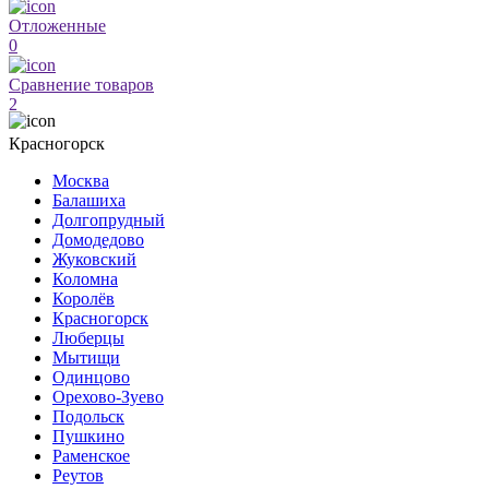
Отложенные
0
Сравнение товаров
2
Красногорск
Москва
Балашиха
Долгопрудный
Домодедово
Жуковский
Коломна
Королёв
Красногорск
Люберцы
Мытищи
Одинцово
Орехово-Зуево
Подольск
Пушкино
Раменское
Реутов