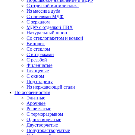
Порошковое напыление и МДФ
С отделкой винилискожа
Из массива дуба
С панелями МДФ
С зеркалом
МДФ с отделкой ПВХ
Натуральный шпон
Со стеклопакетом и ковкой
Винорит
Со стеклом
С витражами
С резьбой
Филенчатые
Глянцевые
С окном
Под старину
Из нержавеющей стали
По особенностям
Элитные
Арочные
Решетчатые
С терморазрывом
Одностворчатые
Двустворчатые
Полуторастворчатые