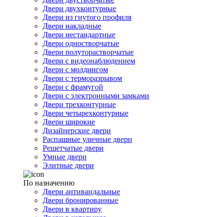
Двери двухконтурные
Двери из гнутого профиля
Двери накладные
Двери нестандартные
Двери одностворчатые
Двери полуторастворчатые
Двери с видеонаблюдением
Двери с молдингом
Двери с терморазрывом
Двери с фрамугой
Двери с электронными замками
Двери трехконтурные
Двери четырехконтурные
Двери широкие
Дизайнерские двери
Распашные уличные двери
Решетчатые двери
Умные двери
Элитные двери
По назначению
Двери антивандальные
Двери бронированные
Двери в квартиру