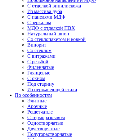
Порошковое напыление и МДФ
С отделкой винилискожа
Из массива дуба
С панелями МДФ
С зеркалом
МДФ с отделкой ПВХ
Натуральный шпон
Со стеклопакетом и ковкой
Винорит
Со стеклом
С витражами
С резьбой
Филенчатые
Глянцевые
С окном
Под старину
Из нержавеющей стали
По особенностям
Элитные
Арочные
Решетчатые
С терморазрывом
Одностворчатые
Двустворчатые
Полуторастворчатые