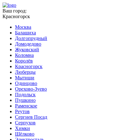
Ваш город:
Красногорск
Москва
Балашиха
Долгопрудный
Домодедово
Жуковский
Коломна
Королёв
Красногорск
Люберцы
Мытищи
Одинцово
Орехово-Зуево
Подольск
Пушкино
Раменское
Реутов
Сергиев Посад
Серпухов
Химки
Щёлково
Электросталь