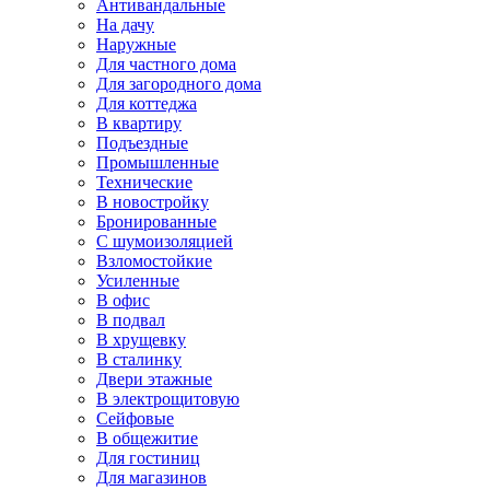
Антивандальные
На дачу
Наружные
Для частного дома
Для загородного дома
Для коттеджа
В квартиру
Подъездные
Промышленные
Технические
В новостройку
Бронированные
С шумоизоляцией
Взломостойкие
Усиленные
В офис
В подвал
В хрущевку
В сталинку
Двери этажные
В электрощитовую
Сейфовые
В общежитие
Для гостиниц
Для магазинов