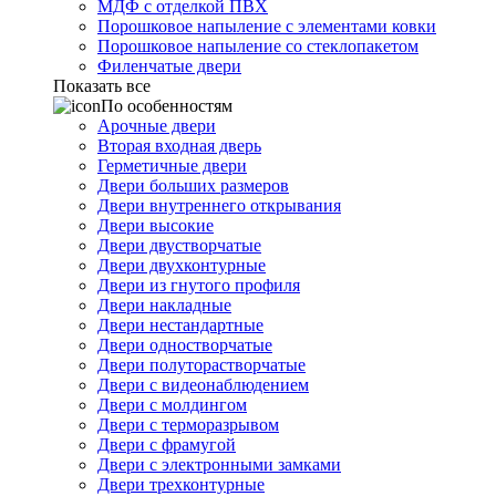
МДФ с отделкой ПВХ
Порошковое напыление с элементами ковки
Порошковое напыление со стеклопакетом
Филенчатые двери
Показать все
По особенностям
Арочные двери
Вторая входная дверь
Герметичные двери
Двери больших размеров
Двери внутреннего открывания
Двери высокие
Двери двустворчатые
Двери двухконтурные
Двери из гнутого профиля
Двери накладные
Двери нестандартные
Двери одностворчатые
Двери полуторастворчатые
Двери с видеонаблюдением
Двери с молдингом
Двери с терморазрывом
Двери с фрамугой
Двери с электронными замками
Двери трехконтурные