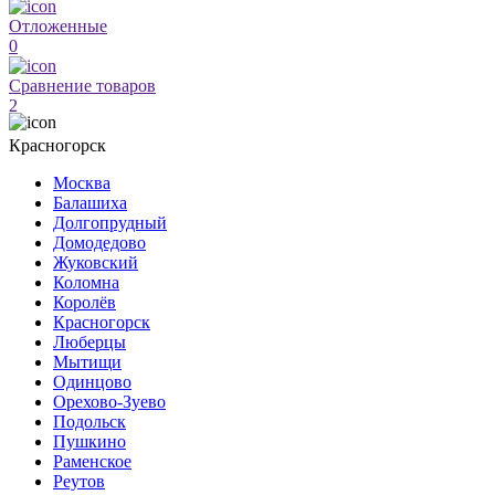
Отложенные
0
Сравнение товаров
2
Красногорск
Москва
Балашиха
Долгопрудный
Домодедово
Жуковский
Коломна
Королёв
Красногорск
Люберцы
Мытищи
Одинцово
Орехово-Зуево
Подольск
Пушкино
Раменское
Реутов