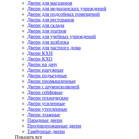
Двери для магазинов
Двери для медицинских учреждений
Двери для подсобных помещений
Двери для ресторанов
Двери для склада
Двери для театров
Двери для учебных учреждений
Двери для хозблока
Двери для частного дома
Двери КХН
Двери КХО
Двери на дачу
Двери наружные
Двери подъездные
Двери промышленные
Двери с шумоизоляцией
Двери сейфовые
Двери технические
Двери усиленные
Двери утепленные
Двери этажные
Парадные двери
Противопожарные двери
Тамбурные двери
Показать все