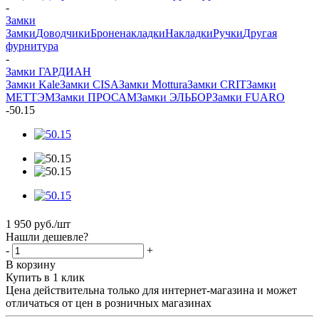
-
Замки
Замки
Доводчики
Броненакладки
Накладки
Ручки
Другая
фурнитура
-
Замки ГАРДИАН
Замки Kale
Замки CISA
Замки Mottura
Замки CRIT
Замки
МЕТТЭМ
Замки ПРОСАМ
Замки ЭЛЬБОР
Замки FUARO
-
50.15
1 950
руб.
/шт
Нашли дешевле?
-
+
В корзину
Купить в 1 клик
Цена действительна только для интернет-магазина и может
отличаться от цен в розничных магазинах