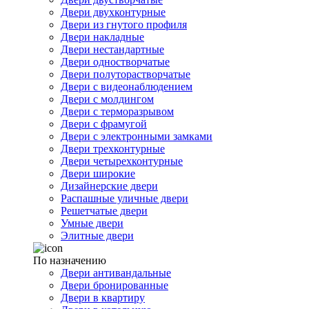
Двери двухконтурные
Двери из гнутого профиля
Двери накладные
Двери нестандартные
Двери одностворчатые
Двери полуторастворчатые
Двери с видеонаблюдением
Двери с молдингом
Двери с терморазрывом
Двери с фрамугой
Двери с электронными замками
Двери трехконтурные
Двери четырехконтурные
Двери широкие
Дизайнерские двери
Распашные уличные двери
Решетчатые двери
Умные двери
Элитные двери
По назначению
Двери антивандальные
Двери бронированные
Двери в квартиру