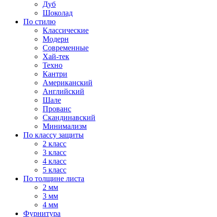
Дуб
Шоколад
По стилю
Классические
Модерн
Современные
Хай-тек
Техно
Кантри
Американский
Английский
Шале
Прованс
Скандинавский
Минимализм
По классу защиты
2 класс
3 класс
4 класс
5 класс
По толщине листа
2 мм
3 мм
4 мм
Фурнитура