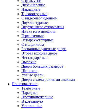
С фрамугой
Дизайнерские
Накладные
Трехконтурные
С видеонаблюдением
Двухконтурные
Внутреннего открывания
Из гнутого профиля
Герметичные
Четырехконтурные
С молдингом
Распашные уличные двери
Вторая входная дверь
Нестандартные
Высокие
Двери больших размеров
Широкие
Умные двери
Двери с электронными замками
По назначению
Тамбурные
Парадные
Противопожарные
В котельную
Утепленные