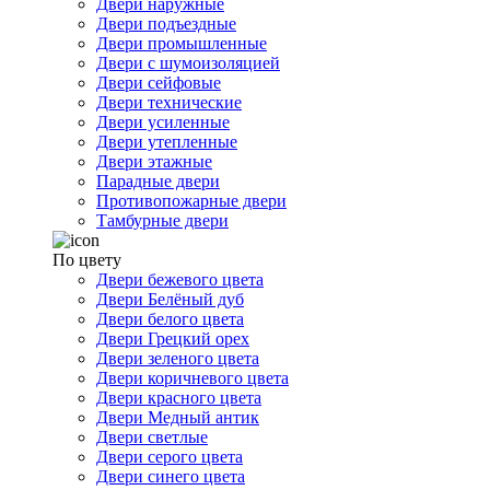
Двери наружные
Двери подъездные
Двери промышленные
Двери с шумоизоляцией
Двери сейфовые
Двери технические
Двери усиленные
Двери утепленные
Двери этажные
Парадные двери
Противопожарные двери
Тамбурные двери
По цвету
Двери бежевого цвета
Двери Белёный дуб
Двери белого цвета
Двери Грецкий орех
Двери зеленого цвета
Двери коричневого цвета
Двери красного цвета
Двери Медный антик
Двери светлые
Двери серого цвета
Двери синего цвета