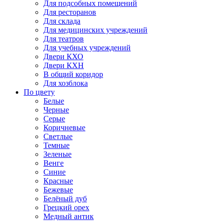
Для подсобных помещений
Для ресторанов
Для склада
Для медицинских учреждений
Для театров
Для учебных учреждений
Двери КХО
Двери КХН
В общий коридор
Для хозблока
По цвету
Белые
Черные
Серые
Коричневые
Светлые
Темные
Зеленые
Венге
Синие
Красные
Бежевые
Белёный дуб
Грецкий орех
Медный антик