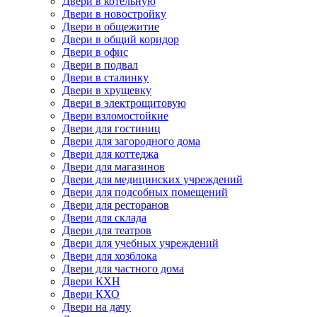
Двери в котельную
Двери в новостройку
Двери в общежитие
Двери в общий коридор
Двери в офис
Двери в подвал
Двери в сталинку
Двери в хрущевку
Двери в электрощитовую
Двери взломостойкие
Двери для гостиниц
Двери для загородного дома
Двери для коттеджа
Двери для магазинов
Двери для медицинских учреждений
Двери для подсобных помещений
Двери для ресторанов
Двери для склада
Двери для театров
Двери для учебных учреждений
Двери для хозблока
Двери для частного дома
Двери КХН
Двери КХО
Двери на дачу