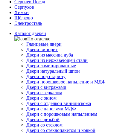
Сергиев Посад
Серпухов
Химки
Щёлково
Электросталь
Каталог дверей
По отделке
Глянцевые двери
Двери винорит
Двери из массива дуба
Двери из нержавеющей стали
Двери ламинированные
Двери натуральный шпон
Двери под старину
Двери порошковое напыление и МДФ
Двери с витражами
Двери с зеркалом
Двери с окном
Двери с отделкой винилискожа
Двери с панелями МДФ
Двери с порошковым напылением
Двери с резьбой
Двери со стеклом
Двери со стеклопакетом и ковкой