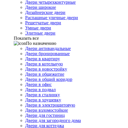
Двери четырехконтурные
Двери широкие
Дизайнерские двери
Распашные уличные двери
Решетчатые двери
Умные двери
Элитные двери
Показать все
По назначению
Двери антивандальные
Двери бронированные
Двери в квартиру
Двери в котельную
Двери в новостройку
Двери в общежитие
Двери в общий коридор
Двери в офис
Двери в подвал
Двери в сталинку
Двери в хрущевку
Двери в электрощитовую
Двери взломостойкие
Двери для гостиниц
Двери для загородного дома
Двери для коттеджа